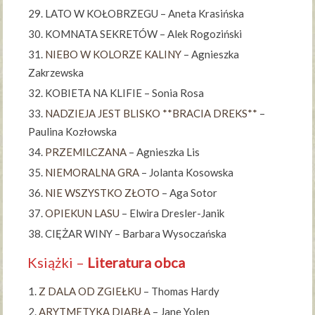
LATO W KOŁOBRZEGU – Aneta Krasińska
KOMNATA SEKRETÓW – Alek Rogoziński
NIEBO W KOLORZE KALINY
– Agnieszka
Zakrzewska
KOBIETA NA KLIFIE – Sonia Rosa
NADZIEJA JEST BLISKO **BRACIA DREKS**
–
Paulina Kozłowska
PRZEMILCZANA
– Agnieszka Lis
NIEMORALNA GRA
– Jolanta Kosowska
NIE WSZYSTKO ZŁOTO
– Aga Sotor
OPIEKUN LASU
– Elwira Dresler-Janik
CIĘŻAR WINY – Barbara Wysoczańska
Książki –
Literatura obca
Z DALA OD ZGIEŁKU
– Thomas Hardy
ARYTMETYKA DIABŁA
– Jane Yolen