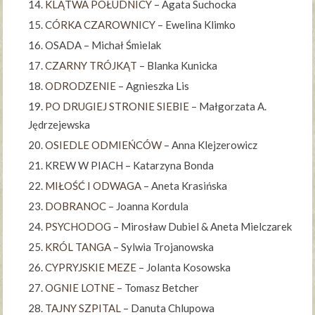
KLĄTWA POŁUDNICY
– Agata Suchocka
CÓRKA CZAROWNICY
– Ewelina Klimko
OSADA – Michał Śmielak
CZARNY TRÓJKĄT
– Blanka Kunicka
ODRODZENIE
– Agnieszka Lis
PO DRUGIEJ STRONIE SIEBIE
– Małgorzata A.
Jędrzejewska
OSIEDLE ODMIEŃCÓW
– Anna Klejzerowicz
KREW W PIACH – Katarzyna Bonda
MIŁOŚĆ I ODWAGA
– Aneta Krasińska
DOBRANOC
– Joanna Kordula
PSYCHODOG
– Mirosław Dubiel & Aneta Mielczarek
KRÓL TANGA
– Sylwia Trojanowska
CYPRYJSKIE MEZE
– Jolanta Kosowska
OGNIE LOTNE
– Tomasz Betcher
TAJNY SZPITAL
– Danuta Chlupowa