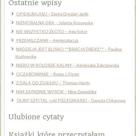
Ostatnie wpisy
OPIEKUN LASU – Elwira Dresler-Janik
NIEMORALNA GRA – Jolanta Kosowska
NIE WSZYSTKO ZŁOTO – Aga Sotor
PRZEMILCZANA – Agnieszka Lis
NADZIEJA JEST BLISKO **BRACIA DREKS** – Paulina
Kozłowska
NIEBO W KOLORZE KALINY – Agnieszka Zakrzewska
OCZAROWANIE – Roma J. Fiszer
Z DALA OD ZGIEŁKU – Thomas Hardy
NIM ZAPADNIE WYROK – Nina Zawadzka
TAJNY SZPITAL, cykl PIELĘGNIARKI – Danuta Chlupowa
Ulubione cytaty
Książki które przeczytałam