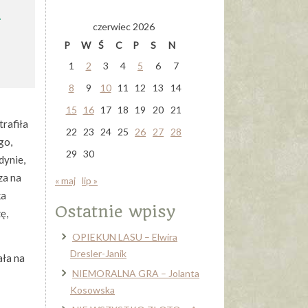
a
czerwiec 2026
P
W
Ś
C
P
S
N
1
2
3
4
5
6
7
8
9
10
11
12
13
14
15
16
17
18
19
20
21
trafiła
22
23
24
25
26
27
28
go,
29
30
dynie,
za na
« maj
lip »
ka
Ostatnie wpisy
ę,
OPIEKUN LASU – Elwira
Dresler-Janik
ała na
NIEMORALNA GRA – Jolanta
Kosowska