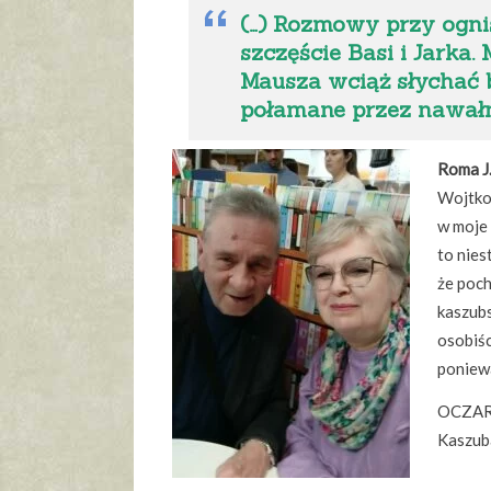
(…) Rozmowy przy ognis
szczęście Basi i Jarka
Mausza wciąż słychać b
połamane przez nawałn
Roma J.
Wojtkow
w moje 
to nies
że poch
kaszubs
osobiśc
poniew
OCZARO
Kaszub