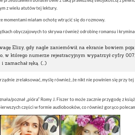
ie przedstawieni bohaterowie z taką prawdziwą swojskością z pewn
ym z wielu atutów tej lektury.
 że momentami miałam ochotę wtrącić się do rozmowy.
wątkach obyczajowych to skrywa również odrobinę romansu i krymina
uwagę Elizy, gdy nagle zaniemówił, na ekranie bowiem poja
, w którego numerze rejestracyjnym wypatrzył cyfry 007
 i zamachał ręką. (…)
orządnie zrelaksować, myślę również, że nikt nie powinien się przy tej
oznała/poznał „pióra” Romy J. Fiszer to może zacznie przygodę z ksią
ć pierwszych części w formie audiobooków, co również gorąco poleca