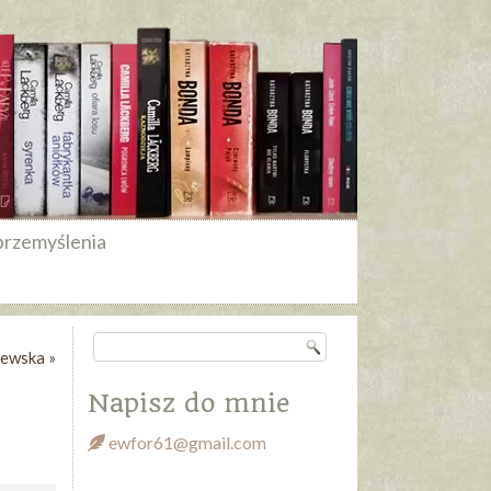
przemyślenia
zewska
»
Napisz do mnie
ewfor61@gmail.com