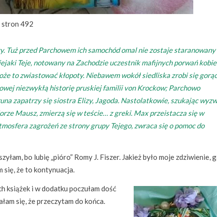
stron 492
ży. Tuż przed Parchowem ich samochód omal nie zostaje staranowany
iejaki Teje, notowany na Zachodzie uczestnik mafijnych porwań kobiet
że to zwiastować kłopoty. Niebawem wokół siedliska zrobi się gorąc
ej niezwykłą historię pruskiej familii von Krockow; Parchowo
na zapatrzy się siostra Elizy, Jagoda. Nastolatkowie, szukając wyz
orze Mausz, zmierzą się w teście… z greki. Max przeistacza się w
tmosfera zagrożeń ze strony grupy Tejego, zwraca się o pomoc do
zyłam, bo lubię „pióro” Romy J. Fiszer. Jakież było moje zdziwienie, 
 się, że to kontynuacja.
ch książek i w dodatku poczułam dość
ałam się, że przeczytam do końca.