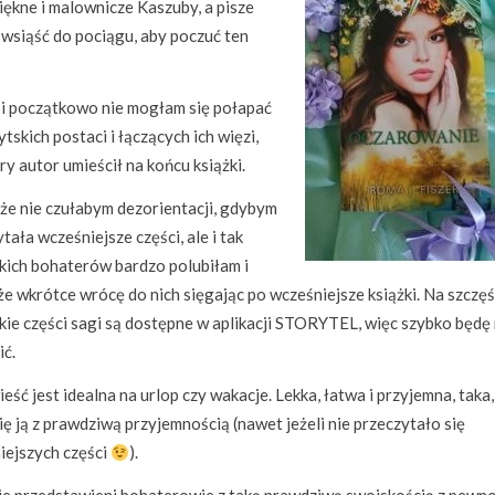
piękne i malownicze Kaszuby, a pisze
i wsiąść do pociągu, aby poczuć ten
a i początkowo nie mogłam się połapać
tskich postaci i łączących ich więzi,
ry autor umieścił na końcu książki.
 że nie czułabym dezorientacji, gdybym
tała wcześniejsze części, ale i tak
kich bohaterów bardzo polubiłam i
że wkrótce wrócę do nich sięgając po wcześniejsze książki. Na szczęś
kie części sagi są dostępne w aplikacji STORYTEL, więc szybko będę
ić.
eść jest idealna na urlop czy wakacje. Lekka, łatwa i przyjemna, taka,
ię ją z prawdziwą przyjemnością (nawet jeżeli nie przeczytało się
iejszych części
).