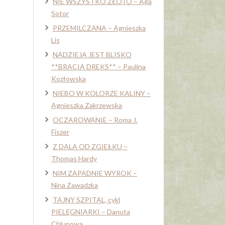
NIE WSZYSTKO ZŁOTO – Aga
Sotor
PRZEMILCZANA – Agnieszka
Lis
NADZIEJA JEST BLISKO
**BRACIA DREKS** – Paulina
Kozłowska
NIEBO W KOLORZE KALINY –
Agnieszka Zakrzewska
OCZAROWANIE – Roma J.
Fiszer
Z DALA OD ZGIEŁKU –
Thomas Hardy
NIM ZAPADNIE WYROK –
Nina Zawadzka
TAJNY SZPITAL, cykl
PIELĘGNIARKI – Danuta
Chlupowa