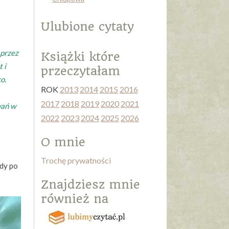
Ulubione cytaty
 przez
Książki które
 i
przeczytałam
o.
ROK
2013
2014
2015
2016
2017
2018
2019
2020
2021
wań w
2022
2023
2024
2025
2026
O mnie
Trochę prywatności
gdy po
Znajdziesz mnie
również na