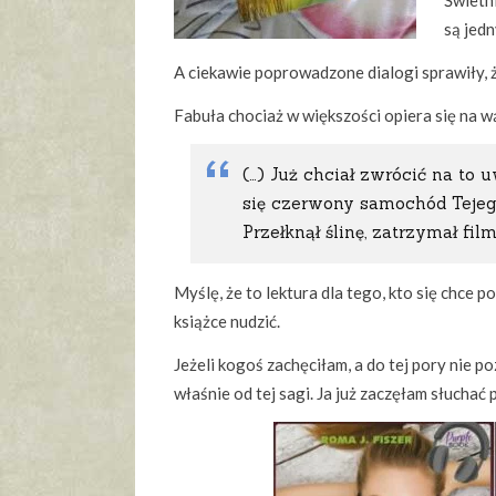
Świetn
są jedn
A ciekawie poprowadzone dialogi sprawiły,
Fabuła chociaż w większości opiera się na 
(…) Już chciał zwrócić na to 
się czerwony samochód Tejego
Przełknął ślinę, zatrzymał film
Myślę, że to lektura dla tego, kto się chce p
książce nudzić.
Jeżeli kogoś zachęciłam, a do tej pory nie p
właśnie od tej sagi. Ja już zaczęłam słucha