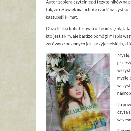
Autor zabiera czytelniczki i czytelników na 
tak, że człowiek ma ochotę rzucić wszystko 
kaszubski klimat.
Duża liczba bohaterów trochę mi się plątał
kto jest z kim, ale bardzo pomógł mi spis wszy
zarówno rodzinnych jak i przyjacielskich, któ
Myślę,
przeczy
wszyst
myślę, 
wszyst
nadrob
Ta powi
czyta s
wcześn