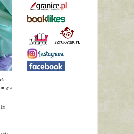
cie
 mogła
 że