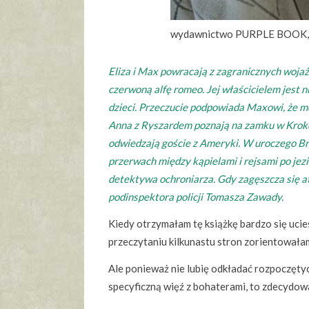
wydawnictwo PURPLE BOOK, 
Eliza i Max powracają z zagranicznych woja
czerwoną alfę romeo. Jej właścicielem jest n
dzieci. Przeczucie podpowiada Maxowi, że mo
Anna z Ryszardem poznają na zamku w Krokow
odwiedzają goście z Ameryki. W uroczego Bru
przerwach między kąpielami i rejsami po jezi
detektywa ochroniarza. Gdy zagęszcza się a
podinspektora policji Tomasza Zawady.
Kiedy otrzymałam tę książkę bardzo się ucies
przeczytaniu kilkunastu stron zorientowałam
Ale ponieważ nie lubię odkładać rozpoczęty
specyficzną więź z bohaterami, to zdecydow