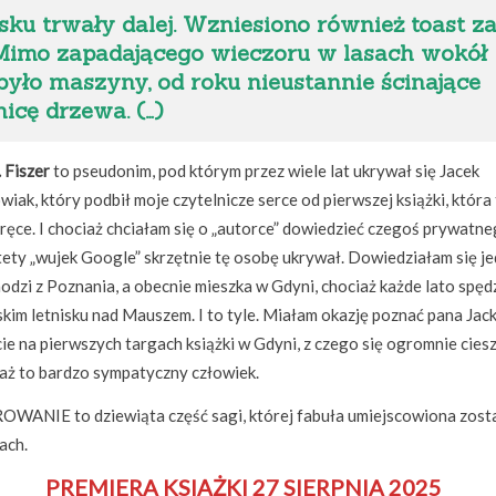
ku trwały dalej. Wzniesiono również toast z
. Mimo zapadającego wieczoru w lasach wokół
yło maszyny, od roku nieustannie ścinające
icę drzewa. (…)
 Fiszer
to pseudonim, pod którym przez wiele lat ukrywał się Jacek
iak, który podbił moje czytelnicze serce od pierwszej książki, która 
ręce. I chociaż chciałam się o „autorce” dowiedzieć czegoś prywatne
tety „wujek Google” skrzętnie tę osobę ukrywał. Dowiedziałam się je
odzi z Poznania, a obecnie mieszka w Gdyni, chociaż każde lato spęd
kim letnisku nad Mauszem. I to tyle. Miałam okazję poznać pana Jac
ie na pierwszych targach książki w Gdyni, z czego się ogromnie ciesz
aż to bardzo sympatyczny człowiek.
WANIE to dziewiąta część sagi, której fabuła umiejscowiona zost
ach.
PREMIERA KSIĄŻKI 27 SIERPNIA 2025