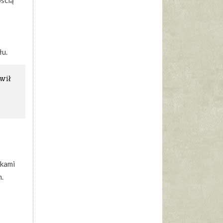
ością
łu.
wił
.
żkami
m.