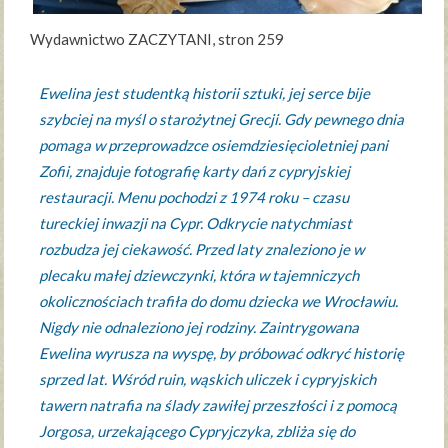
Wydawnictwo ZACZYTANI, stron 259
Ewelina jest studentką historii sztuki, jej serce bije
szybciej na myśl o starożytnej Grecji. Gdy pewnego dnia
pomaga w przeprowadzce osiemdziesięcioletniej pani
Zofii, znajduje fotografię karty dań z cypryjskiej
restauracji. Menu pochodzi z 1974 roku – czasu
tureckiej inwazji na Cypr. Odkrycie natychmiast
rozbudza jej ciekawość. Przed laty znaleziono je w
plecaku małej dziewczynki, która w tajemniczych
okolicznościach trafiła do domu dziecka we Wrocławiu.
Nigdy nie odnaleziono jej rodziny. Zaintrygowana
Ewelina wyrusza na wyspę, by próbować odkryć historię
sprzed lat. Wśród ruin, wąskich uliczek i cypryjskich
tawern natrafia na ślady zawiłej przeszłości i z pomocą
Jorgosa, urzekającego Cypryjczyka, zbliża się do