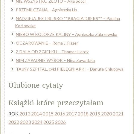
NIE WSZYSTKO ZŁOTO – Aga Sotor
PRZEMILCZANA – Agnieszka Lis
NADZIEJA JEST BLISKO **BRACIA DREKS** – Paulina
Kozłowska
NIEBO W KOLORZE KALINY – Agnieszka Zakrzewska
OCZAROWANIE – Roma J. Fiszer
Z DALA OD ZGIEŁKU – Thomas Hardy
NIM ZAPADNIE WYROK – Nina Zawadzka
TAJNY SZPITAL, cykl PIELĘGNIARKI – Danuta Chlupowa
Ulubione cytaty
Książki które przeczytałam
ROK
2013
2014
2015
2016
2017
2018
2019
2020
2021
2022
2023
2024
2025
2026