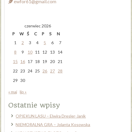
ewfor61@gmail.com
czerwiec 2026
P
W
Ś
C
P
S
N
1
2
3
4
5
6
7
8
9
10
11
12
13
14
15
16
17
18
19
20
21
22
23
24
25
26
27
28
29
30
« maj
lip »
Ostatnie wpisy
OPIEKUN LASU – Elwira Dresler-Janik
NIEMORALNA GRA – Jolanta Kosowska