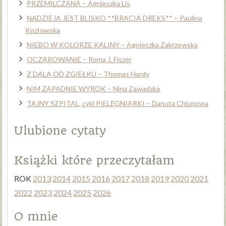
PRZEMILCZANA – Agnieszka Lis
NADZIEJA JEST BLISKO **BRACIA DREKS** – Paulina
Kozłowska
NIEBO W KOLORZE KALINY – Agnieszka Zakrzewska
OCZAROWANIE – Roma J. Fiszer
Z DALA OD ZGIEŁKU – Thomas Hardy
NIM ZAPADNIE WYROK – Nina Zawadzka
TAJNY SZPITAL, cykl PIELĘGNIARKI – Danuta Chlupowa
Ulubione cytaty
Książki które przeczytałam
ROK
2013
2014
2015
2016
2017
2018
2019
2020
2021
2022
2023
2024
2025
2026
O mnie