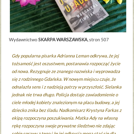
Wydawnictwo
SKARPA WARSZAWSKA
, stron 507
Gdy popularna pisarka Adrianna Leman odkrywa, że jej
tożsamość jest oszustwem, postanawia rozpocząć życie
od nowa. Rezygnuje ze znanego nazwiska i wyprowadza
się z rodzinnego Gdańska. W nowym miejscu czuje, że
odnalazła sens i z nadzieją patrzy w przyszłość. Sielanka
jednak nie trwa długo. Policja dostaje zawiadomienie o
ciele młodej kobiety znalezionym na placu budowy, a jej
dziecko znika bez śladu. Nadkomisarz Krystyna Farkas z
ekipą rozpoczyna poszukiwania. Matka Ady na własną
rękę rozpoczyna swoje prywatne śledztwo nie zdając
sobie sprawy z tego i że jej odkrycia mogą stać się dla