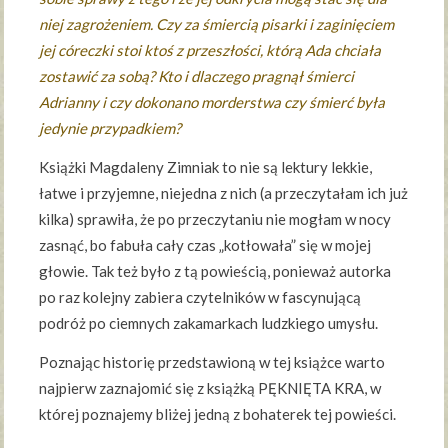
niej zagrożeniem. Czy za śmiercią pisarki i zaginięciem
jej córeczki stoi ktoś z przeszłości, którą Ada chciała
zostawić za sobą? Kto i dlaczego pragnął śmierci
Adrianny i czy dokonano morderstwa czy śmierć była
jedynie przypadkiem?
Książki Magdaleny Zimniak to nie są lektury lekkie,
łatwe i przyjemne, niejedna z nich (a przeczytałam ich już
kilka) sprawiła, że po przeczytaniu nie mogłam w nocy
zasnąć, bo fabuła cały czas „kotłowała” się w mojej
głowie. Tak też było z tą powieścią, ponieważ autorka
po raz kolejny zabiera czytelników w fascynującą
podróż po ciemnych zakamarkach ludzkiego umysłu.
Poznając historię przedstawioną w tej książce warto
najpierw zaznajomić się z książką PĘKNIĘTA KRA, w
której poznajemy bliżej jedną z bohaterek tej powieści.