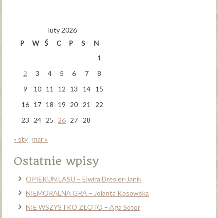
luty 2026
P
W
Ś
C
P
S
N
1
2
3
4
5
6
7
8
9
10
11
12
13
14
15
16
17
18
19
20
21
22
23
24
25
26
27
28
« sty
mar »
Ostatnie wpisy
OPIEKUN LASU – Elwira Dresler-Janik
NIEMORALNA GRA – Jolanta Kosowska
NIE WSZYSTKO ZŁOTO – Aga Sotor