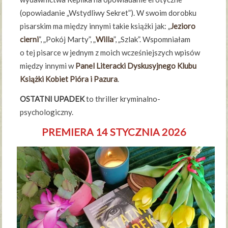
(opowiadanie „Wstydliwy Sekret”). W swoim dorobku
pisarskim ma między innymi takie książki jak: „
Jezioro
cierni
”, „Pokój Marty”, „
Willa
”, „Szlak”. Wspomniałam
o tej pisarce w jednym z moich wcześniejszych wpisów
między innymi w
Panel Literacki Dyskusyjnego Klubu
Książki Kobiet Pióra i Pazura
.
OSTATNI UPADEK
to thriller kryminalno-
psychologiczny.
PREMIERA 14 STYCZNIA 2026