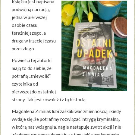
Książka jest napisana
podwójną narracją,
jedna w pierwszej
osobie czasu
teraźniejszego, a
druga w trzeciej czasu
przeszłego.
Powieści tej autorki
mają to do siebie, że
potrafią „zniewolić”
czytelnika od
pierwszej do ostatniej
strony. Tak jest również i z tą historią.
Magdalena Zimniak lubi zaskakiwać zmiennością i kiedy
wydaje się, że potrafimy rozwiązać intrygę kryminalną,
w którą nas wciągnęła, nagle następuje zwrot akcji i nie
wiadomo czy nasze domysły są tymi jakie zaplanowała