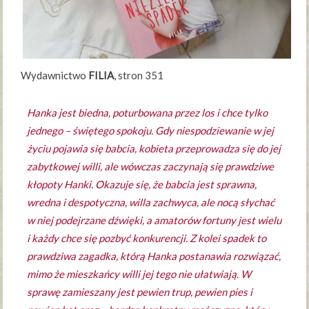
Wydawnictwo
FILIA
, stron 351
Hanka jest biedna, poturbowana przez los i chce tylko
jednego – świętego spokoju. Gdy niespodziewanie w jej
życiu pojawia się babcia, kobieta przeprowadza się do jej
zabytkowej willi, ale wówczas zaczynają się prawdziwe
kłopoty Hanki. Okazuje się, że babcia jest sprawna,
wredna i despotyczna, willa zachwyca, ale nocą słychać
w niej podejrzane dźwięki, a amatorów fortuny jest wielu
i każdy chce się pozbyć konkurencji. Z kolei spadek to
prawdziwa zagadka, którą Hanka postanawia rozwiązać,
mimo że mieszkańcy willi jej tego nie ułatwiają. W
sprawę zamieszany jest pewien trup, pewien pies i