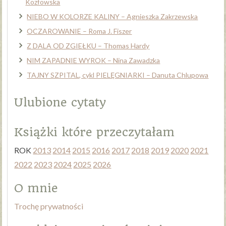
Kozłowska
NIEBO W KOLORZE KALINY – Agnieszka Zakrzewska
OCZAROWANIE – Roma J. Fiszer
Z DALA OD ZGIEŁKU – Thomas Hardy
NIM ZAPADNIE WYROK – Nina Zawadzka
TAJNY SZPITAL, cykl PIELĘGNIARKI – Danuta Chlupowa
Ulubione cytaty
Książki które przeczytałam
ROK
2013
2014
2015
2016
2017
2018
2019
2020
2021
2022
2023
2024
2025
2026
O mnie
Trochę prywatności