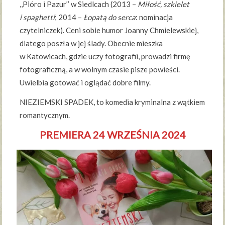
,,Pióro i Pazur’’ w Siedlcach (2013 –
Miłość, szkielet
i spaghetti
; 2014 –
Łopatą do serca
: nominacja
czytelniczek). Ceni sobie humor Joanny Chmielewskiej,
dlatego poszła w jej ślady. Obecnie mieszka
w Katowicach, gdzie uczy fotografii, prowadzi firmę
fotograficzną, a w wolnym czasie pisze powieści.
Uwielbia gotować i oglądać dobre filmy.
NIEZIEMSKI SPADEK, to komedia kryminalna z wątkiem
romantycznym.
PREMIERA 24 WRZEŚNIA 2024