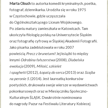
Marta Obuch
to autorka komedii kryminalnych, poetka,
fotograf, dziennikarka. Urodziła się w roku 1975
w Częstochowie, gdzie uczęszczała
do Ogólnokształcącego Liceum Wojskowego.
Po zdaniu matury zamieszkała w Katowicach. Tam
ukończyła filologię polską na Uniwersytecie Śląskim
oraz fotografię cyfrową w Śląskiej Akademii Fotografii.
Jako pisarka zadebiutowała w roku 2007
powieścią
Precz z brunetami!
Jej książki to między
innymi
Odrobina fałszerstwa
(2008),
Diabelska
ewolucja
(2009),
Miłość, szkielet
i spaghetti
(2012),
Łopatą do serca
(2013) oraz
Szajba
na peronie 5.
(2014). Jest laureatką konkursów
poetyckich, drukowała swoje wiersze w wydawnictwach
pokonkursowych oraz w Miesięczniku Społeczno-
Kulturalnym ŚLĄSK. Dwukrotnie nominowana
do nagrody Pazur na Festiwalu Literatury Kobiecej