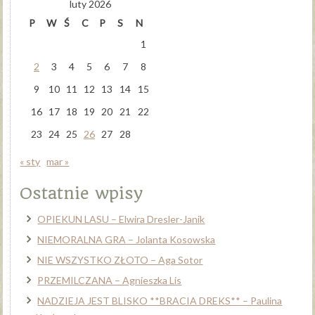
luty 2026
P
W
Ś
C
P
S
N
1
2
3
4
5
6
7
8
9
10
11
12
13
14
15
16
17
18
19
20
21
22
23
24
25
26
27
28
« sty
mar »
Ostatnie wpisy
OPIEKUN LASU – Elwira Dresler-Janik
NIEMORALNA GRA – Jolanta Kosowska
NIE WSZYSTKO ZŁOTO – Aga Sotor
PRZEMILCZANA – Agnieszka Lis
NADZIEJA JEST BLISKO **BRACIA DREKS** – Paulina