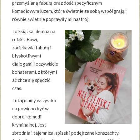
przemyślaną fabułą oraz dość specyficznym
komediowym luzem, które świetnie ze sobą współgrają i
równie świetnie poprawiły mi nastrój.
To książka idealna na
relaks. Bawi,
zaciekawia fabułą i
błyskotliwymi
dialogami i oczywiście
bohaterami, z którymi
aż chce się spędzić
czas.
Tutaj mamy wszystko
co powinno być w
dobrej komedii
kryminalnej. Jest
zbrodnia i tajemnica, spisek i podejrzane konszachty.