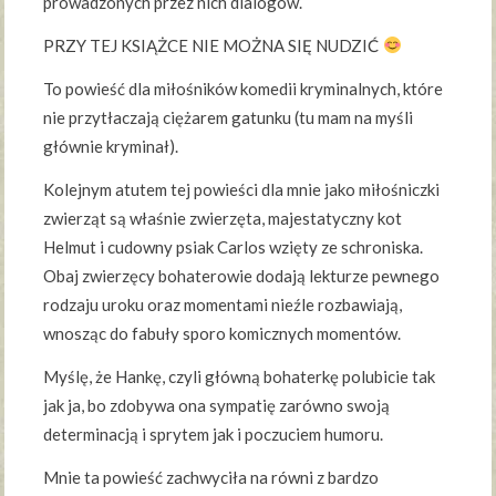
prowadzonych przez nich dialogów.
PRZY TEJ KSIĄŻCE NIE MOŻNA SIĘ NUDZIĆ
To powieść dla miłośników komedii kryminalnych, które
nie przytłaczają ciężarem gatunku (tu mam na myśli
głównie kryminał).
Kolejnym atutem tej powieści dla mnie jako miłośniczki
zwierząt są właśnie zwierzęta, majestatyczny kot
Helmut i cudowny psiak Carlos wzięty ze schroniska.
Obaj zwierzęcy bohaterowie dodają lekturze pewnego
rodzaju uroku oraz momentami nieźle rozbawiają,
wnosząc do fabuły sporo komicznych momentów.
Myślę, że Hankę, czyli główną bohaterkę polubicie tak
jak ja, bo zdobywa ona sympatię zarówno swoją
determinacją i sprytem jak i poczuciem humoru.
Mnie ta powieść zachwyciła na równi z bardzo