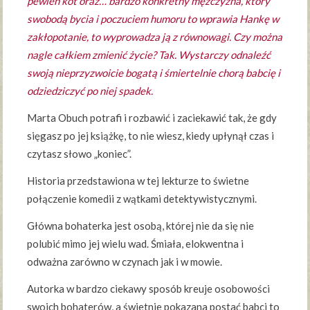
pewien kot oraz… bardzo konkretny mężczyzna, który
swobodą bycia i poczuciem humoru to wprawia Hankę w
zakłopotanie, to wyprowadza ją z równowagi. Czy można
nagle całkiem zmienić życie? Tak. Wystarczy odnaleźć
swoją nieprzyzwoicie bogatą i śmiertelnie chorą babcię i
odziedziczyć po niej spadek.
Marta Obuch potrafi i rozbawić i zaciekawić tak, że gdy
sięgasz po jej książkę, to nie wiesz, kiedy upłynął czas i
czytasz słowo „koniec”.
Historia przedstawiona w tej lekturze to świetne
połączenie komedii z wątkami detektywistycznymi.
Główna bohaterka jest osobą, której nie da się nie
polubić mimo jej wielu wad. Śmiała, elokwentna i
odważna zarówno w czynach jak i w mowie.
Autorka w bardzo ciekawy sposób kreuje osobowości
swoich bohaterów, a świetnie pokazana postać babci to