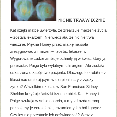
NIC NIE TRWA WIECZNIE
Kat dzięki matce uwierzyła, że zrealizuje marzenie życia
– została lekarzem. Nie wiedziała, że nic nie trwa
wiecznie. Piękna Honey przez matkę musiała
zrezygnować z marzeń – i zostać lekarzem.
Wygórowane cudze ambicje pchnęły ją w świat, który ją
przerastał. Paige była wybitnym chirurgiem. Ale została
oskarżona o zabójstwo pacjenta. Dlaczego to zrobiła – z
litości nad umierającym w cierpieniu czy z żądzy
zysku? W wielkim szpitalu w San Francisco Sidney
Sheldon krzyżuje ścieżki trzech kobiet. Kat, Honey i
Paige szukają w sobie oparcia, a my z każdą stroną
poznajemy je coraz lepiej, rozumiemy ich ból i gorycz.
Czy los nie przestanie ich doświadczać? Wraz z