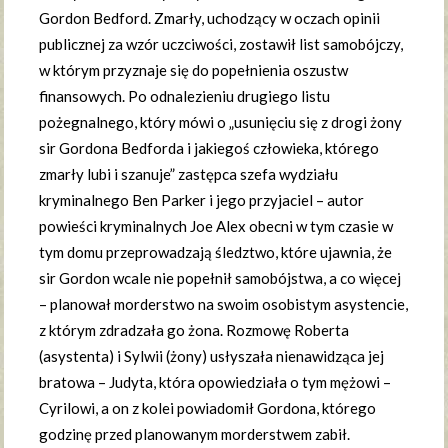
Gordon Bedford. Zmarły, uchodzący w oczach opinii
publicznej za wzór uczciwości, zostawił list samobójczy,
w którym przyznaje się do popełnienia oszustw
finansowych. Po odnalezieniu drugiego listu
pożegnalnego, który mówi o „usunięciu się z drogi żony
sir Gordona Bedforda i jakiegoś człowieka, którego
zmarły lubi i szanuje” zastępca szefa wydziału
kryminalnego Ben Parker i jego przyjaciel – autor
powieści kryminalnych Joe Alex obecni w tym czasie w
tym domu przeprowadzają śledztwo, które ujawnia, że
sir Gordon wcale nie popełnił samobójstwa, a co więcej
– planował morderstwo na swoim osobistym asystencie,
z którym zdradzała go żona. Rozmowę Roberta
(asystenta) i Sylwii (żony) usłyszała nienawidząca jej
bratowa – Judyta, która opowiedziała o tym mężowi –
Cyrilowi, a on z kolei powiadomił Gordona, którego
godzinę przed planowanym morderstwem zabił.