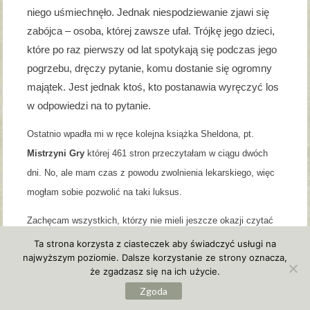
niego uśmiechnęło. Jednak niespodziewanie zjawi się
zabójca – osoba, której zawsze ufał. Trójkę jego dzieci,
które po raz pierwszy od lat spotykają się podczas jego
pogrzebu, dręczy pytanie, komu dostanie się ogromny
majątek. Jest jednak ktoś, kto postanawia wyręczyć los
w odpowiedzi na to pytanie.
Ostatnio wpadła mi w ręce kolejna książka Sheldona, pt.
Mistrzyni Gry
której 461 stron przeczytałam w ciągu dwóch
dni. No, ale mam czas z powodu zwolnienia lekarskiego, więc
mogłam sobie pozwolić na taki luksus.
Zachęcam wszystkich, którzy nie mieli jeszcze okazji czytać
Sheldona do sięgnięcia po jego książki. Naprawdę warto.
Ta strona korzysta z ciasteczek aby świadczyć usługi na
najwyższym poziomie. Dalsze korzystanie ze strony oznacza,
opisy pozwoliłam sobie zapożyczyć z wp.pl
że zgadzasz się na ich użycie.
Zgoda
Facebook
Twitter
Wykop
Email
Share