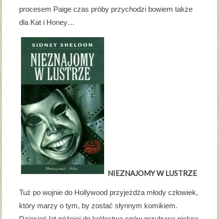
procesem Paige czas próby przychodzi bowiem także
dla Kat i Honey…
NIEZNAJOMY W LUSTRZE
Tuż po wojnie do Hollywood przyjeżdża młody człowiek,
który marzy o tym, by zostać słynnym komikiem.
Dziesięć lat później do królestwa snów przybywa piękna