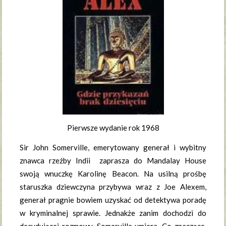
Pierwsze wydanie rok 1968
Sir John Somerville, emerytowany generał i wybitny
znawca rzeźby Indii zaprasza do Mandalay House
swoją wnuczkę Karolinę Beacon. Na usilną prośbę
staruszka dziewczyna przybywa wraz z Joe Alexem,
generał pragnie bowiem uzyskać od detektywa poradę
w kryminalnej sprawie. Jednakże zanim dochodzi do
decydującej rozmowy, Somerville umiera. Co znaczące,