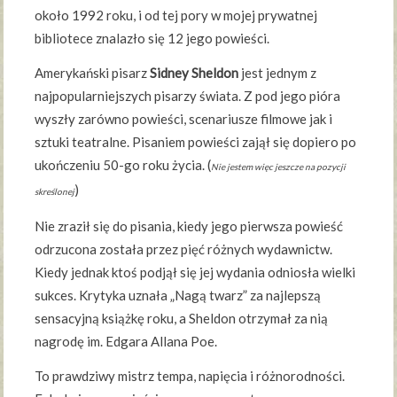
około 1992 roku, i od tej pory w mojej prywatnej
bibliotece znalazło się 12 jego powieści.
Amerykański pisarz
Sidney Sheldon
jest jednym z
najpopularniejszych pisarzy świata. Z pod jego pióra
wyszły zarówno powieści, scenariusze filmowe jak i
sztuki teatralne. Pisaniem powieści zajął się dopiero po
ukończeniu 50-go roku życia. (
Nie jestem więc jeszcze na pozycji
)
skreślonej
Nie zraził się do pisania, kiedy jego pierwsza powieść
odrzucona została przez pięć różnych wydawnictw.
Kiedy jednak ktoś podjął się jej wydania odniosła wielki
sukces. Krytyka uznała „Nagą twarz” za najlepszą
sensacyjną książkę roku, a Sheldon otrzymał za nią
nagrodę im. Edgara Allana Poe.
To prawdziwy mistrz tempa, napięcia i różnorodności.