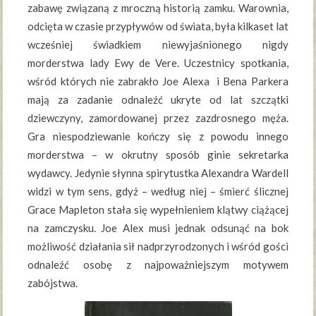
zabawę związaną z mroczną historią zamku. Warownia,
odcięta w czasie przypływów od świata, była kilkaset lat
wcześniej świadkiem niewyjaśnionego nigdy
morderstwa lady Ewy de Vere. Uczestnicy spotkania,
wśród których nie zabrakło Joe Alexa i Bena Parkera
mają za zadanie odnaleźć ukryte od lat szczątki
dziewczyny, zamordowanej przez zazdrosnego męża.
Gra niespodziewanie kończy się z powodu innego
morderstwa – w okrutny sposób ginie sekretarka
wydawcy. Jedynie słynna spirytustka Alexandra Wardell
widzi w tym sens, gdyż – według niej – śmierć ślicznej
Grace Mapleton stała się wypełnieniem klątwy ciążącej
na zamczysku. Joe Alex musi jednak odsunąć na bok
możliwość działania sił nadprzyrodzonych i wśród gości
odnaleźć osobę z najpoważniejszym motywem
zabójstwa.