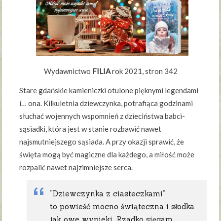
Wydawnictwo
FILIA
rok 2021, stron 342
Stare gdańskie kamieniczki otulone pięknymi legendami
i… ona. Kilkuletnia dziewczynka, potrafiąca godzinami
słuchać wojennych wspomnień z dzieciństwa babci-
sąsiadki, która jest w stanie rozbawić nawet
najsmutniejszego sąsiada. A przy okazji sprawić, że
święta mogą być magiczne dla każdego, a miłość może
rozpalić nawet najzimniejsze serca.
“Dziewczynka z ciasteczkami”
to powieść mocno świąteczna i słodka
jak owe wypieki. Rzadko sięgam