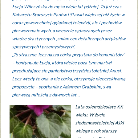
Łucja Wilczyńska do męża wiele lat później. To już czas
Kabaretu Starszych Panów i Stawki większej niż życie w
coraz powszechniej oglądanej telewizji, ale i pochodów
pierwszomajowych, a wreszcie ogłaszanych przez
władze drastycznych „zmian cen detalicznych artykułów
spożywczych i przemysłowych”.
„To straszne, lecz nasza córka przystała do komunistów”
– kontynuuje Łucja, którą wielce poza tym martwi
przedłużające się panieństwo trzydziestoletniej Anusi.
Lecz wtedy to ona, a nie córka, otrzymuje nieoczekiwaną
propozycję – spotkania z Adamem Grabskim, swą
pierwszą miłością z dawnych lat…
Lata osiemdziesiąte XX
wieku. W życie
siedemnastoletniej Aśki
wbiega o rok starszy