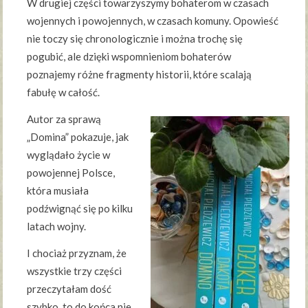
W drugiej części towarzyszymy bohaterom w czasach
wojennych i powojennych, w czasach komuny. Opowieść
nie toczy się chronologicznie i można trochę się
pogubić, ale dzięki wspomnieniom bohaterów
poznajemy różne fragmenty historii, które scalają
fabułę w całość.
Autor za sprawą
„Domina” pokazuje, jak
wyglądało życie w
powojennej Polsce,
która musiała
podźwignąć się po kilku
latach wojny.
I chociaż przyznam, że
wszystkie trzy części
przeczytałam dość
szybko, to do końca nie