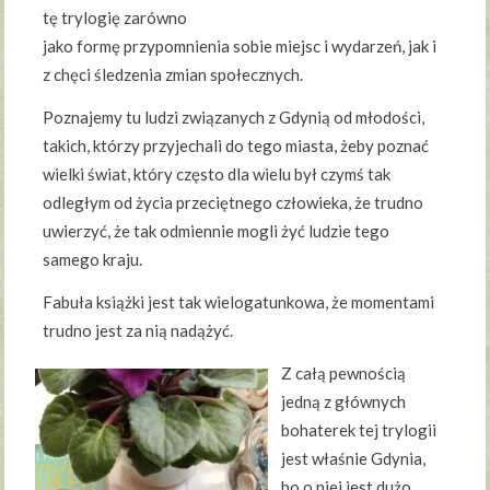
tę trylogię zarówno
jako formę przypomnienia sobie miejsc i wydarzeń, jak i
z chęci śledzenia zmian społecznych.
Poznajemy tu ludzi związanych z Gdynią od młodości,
takich, którzy przyjechali do tego miasta, żeby poznać
wielki świat, który często dla wielu był czymś tak
odległym od życia przeciętnego człowieka, że trudno
uwierzyć, że tak odmiennie mogli żyć ludzie tego
samego kraju.
Fabuła książki jest tak wielogatunkowa, że momentami
trudno jest za nią nadążyć.
Z całą pewnością
jedną z głównych
bohaterek tej trylogii
jest właśnie Gdynia,
bo o niej jest dużo,