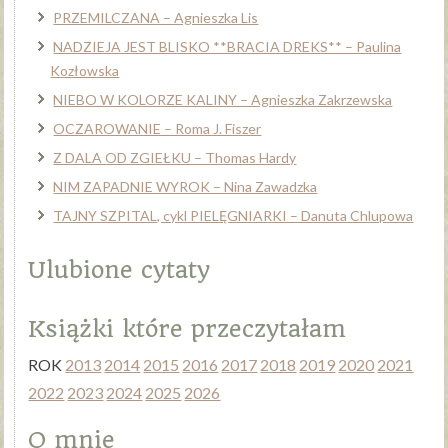
PRZEMILCZANA – Agnieszka Lis
NADZIEJA JEST BLISKO **BRACIA DREKS** – Paulina
Kozłowska
NIEBO W KOLORZE KALINY – Agnieszka Zakrzewska
OCZAROWANIE – Roma J. Fiszer
Z DALA OD ZGIEŁKU – Thomas Hardy
NIM ZAPADNIE WYROK – Nina Zawadzka
TAJNY SZPITAL, cykl PIELĘGNIARKI – Danuta Chlupowa
Ulubione cytaty
Książki które przeczytałam
ROK
2013
2014
2015
2016
2017
2018
2019
2020
2021
2022
2023
2024
2025
2026
O mnie