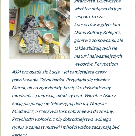
gitarzysta. Dziewczyna
wkrótce dołącza do jego
zespołu, to czas
koncertów w gdyńskim
Domu Kultury Kolejarz,
gonitw z zomowcami, ale
także zbliżających się
matur i najważniejszych
wyborów. Perypetiom
Aśki przygląda się Łucja – jej pamiętająca czasy
powstawania Gdyni babka. Przygląda się również
Marek, nieco zgorzkniały, bo ciężko doświadczony
młodzieńczą miłością, młodszy brat. Wkrótce Aśka z
Łucją pasjonują się telewizyjną debatą Wałęsa–
Miodowicz, a rzeczywistość nabrzmiewa do zmiany.
Przychodzi wolność, z nią dobrodziejstwa wolnego
rynku, a zamiast muzyki i miłości ważne zaczynają być
kariery.