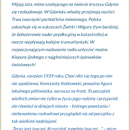
Mijają lata, mimo szalejącego na świecie kryzysu Gdynia
się rozbudowuje. W Gdańsku władzę przejmują naziści.
Trwa zwycięski pochód kina mówionego, Polska
zakochuje się w sukcesach Żwirki i Wigury (tym bardziej,
że bohaterowie nader prędko giną w katastrofie),w
morze wypływają kolejne transatlantyki. W
rozpoczynającym nadawanie radiu usłyszeć można
Kiepurę (jednego z najgłośniejszych śpiewaków
światowych!
Gdynia, sierpień 1939 roku. Choć nikt się tego po nim
nie spodziewa, Konstanty Kotkowski, poważna figura
lokalnego półświatka, wyrusza na front. To początek
wielkich zmian nie tylko w życiu jego rodziny i przyjaciół,
ale również w dziejach miasta – którego powstaniu i
niebywałemu rozkwitowi przyglądali się od początku z
tak wielkimi nadziejami.
„Teraz jest inaczej, Krzysztof, zupełnie inaczej…” – pisze