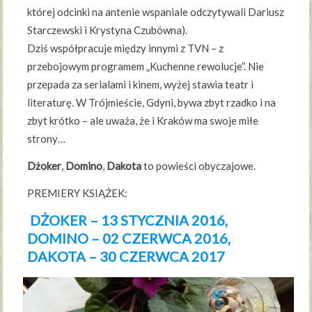
której odcinki na antenie wspaniale odczytywali Dariusz
Starczewski i Krystyna Czubówna).
Dziś współpracuje między innymi z TVN – z
przebojowym programem „Kuchenne rewolucje”. Nie
przepada za serialami i kinem, wyżej stawia teatr i
literaturę. W Trójmieście, Gdyni, bywa zbyt rzadko i na
zbyt krótko – ale uważa, że i Kraków ma swoje miłe
strony…
Dżoker
,
Domino
,
Dakota
to powieści obyczajowe.
PREMIERY KSIĄŻEK:
DŻOKER – 13 STYCZNIA 2016,
DOMINO – 02 CZERWCA 2016,
DAKOTA – 30 CZERWCA 2017