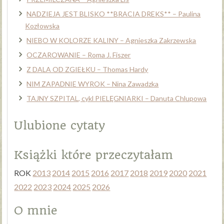
NADZIEJA JEST BLISKO **BRACIA DREKS** – Paulina
Kozłowska
NIEBO W KOLORZE KALINY – Agnieszka Zakrzewska
OCZAROWANIE – Roma J. Fiszer
Z DALA OD ZGIEŁKU – Thomas Hardy
NIM ZAPADNIE WYROK – Nina Zawadzka
TAJNY SZPITAL, cykl PIELĘGNIARKI – Danuta Chlupowa
Ulubione cytaty
Książki które przeczytałam
ROK
2013
2014
2015
2016
2017
2018
2019
2020
2021
2022
2023
2024
2025
2026
O mnie