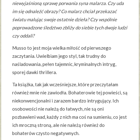
niewyjaśnioną sprawę porwania syna malarza. Czy uda
im się odnaleźć obrazy? Co malarz chciał przekazać
światu malując swoje ostatnie dzieła? Czy wspólnie
poprowadzone śledztwo zbliży do siebie tych dwoje ludzi
czy oddali?
Musso to jest moja wielka miłość od pierwszego
zaczytania. Uwielbiam jego styl, tak trudny do
naśladowania, pełen tajemnic, kryminalnych intryg,
sporej dawki thrillera.
Ta książka, tak jak wcześniejsze, które przeczytałam
również mnie nie zawiodła. Bohaterowie tej powieści, są
niekonwencjonalni i zarazem bardzo intrygujący. Ich
osobowości nie należą do łatwych, nie są oni
pozbawieni wad, każdy z nich ma coś na sumieniu, co jest
ich mroczną stroną, ale nie należą również do
bohaterów czysto negatywnych.