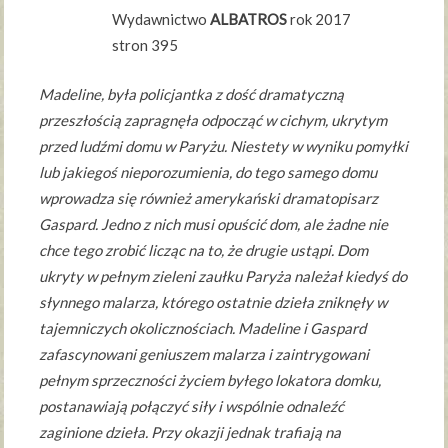
Wydawnictwo
ALBATROS
rok 2017
stron 395
Madeline, była policjantka z dość dramatyczną
przeszłością zapragnęła odpocząć w cichym, ukrytym
przed ludźmi domu w Paryżu. Niestety w wyniku pomyłki
lub jakiegoś nieporozumienia, do tego samego domu
wprowadza się również amerykański dramatopisarz
Gaspard. Jedno z nich musi opuścić dom, ale żadne nie
chce tego zrobić licząc na to, że drugie ustąpi. Dom
ukryty w pełnym zieleni zaułku Paryża należał kiedyś do
słynnego malarza, którego ostatnie dzieła zniknęły w
tajemniczych okolicznościach. Madeline i Gaspard
zafascynowani geniuszem malarza i zaintrygowani
pełnym sprzeczności życiem byłego lokatora domku,
postanawiają połączyć siły i wspólnie odnaleźć
zaginione dzieła. Przy okazji jednak trafiają na