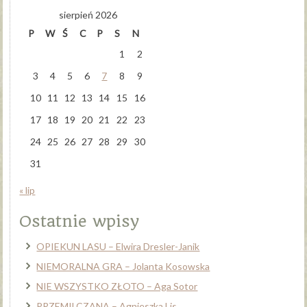
sierpień 2026
P
W
Ś
C
P
S
N
1
2
3
4
5
6
7
8
9
10
11
12
13
14
15
16
17
18
19
20
21
22
23
24
25
26
27
28
29
30
31
« lip
Ostatnie wpisy
OPIEKUN LASU – Elwira Dresler-Janik
NIEMORALNA GRA – Jolanta Kosowska
NIE WSZYSTKO ZŁOTO – Aga Sotor
PRZEMILCZANA – Agnieszka Lis