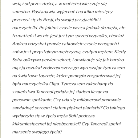
wciąż od przeszłości, a w małżeństwie czuje się
samotna. Postanawia wyjechać i na kilka miesięcy
przenosi się do Rosji, do swojej przyjaciółki i
nauczycielki. Po jakimś czasie wraca jednak do męża, ale
to małżeństwo nie jest już tym sprzed wypadku, chociaż
Andrea odzyskał prawie całkowicie czucie w nogach i
znów jest przystojnym mężczyzną, czułym mężem. Kiedy
Sofia odkrywa pewien sekret, i dowiaduje się jak bardzo
mąż ją oszukał znów opuszcza go wyruszając tym razem
na światowe tournée, które pomogła zorganizować jej
była nauczycielka Olga. Tymczasem zakochany do
szaleństwa Tancredi podąża jej śladem licząc na
ponowne spotkanie. Czy uda się milionerowi ponownie
zawładnąć sercem i ciałem pięknej pianistki? Co takiego
wydarzyło się w życiu męża Sofii podczas
kilkumiesięcznej jej nieobecności? Czy Tancredi spełni
marzenie swojego życia?