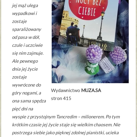
jej mąż ulega
wypadkowi i
zostaje
sparaliżowany
od pasa w dół,
czule i uczciwie
się nim zajmuje.
Ale pewnego
dnia jej życie
zostaje
wywrócone do
Wydawnictwo
MUZA.SA
góry nogami, a
stron 415
ona sama spędza
pięć dni na
wyspie z przystojnym Tancredim – milionerem. Po tym
krótkim czasie jej życie staje się wielkim chaosem. Nie
postrzega siebie jako pięknej zdolnej pianistki, ucieka