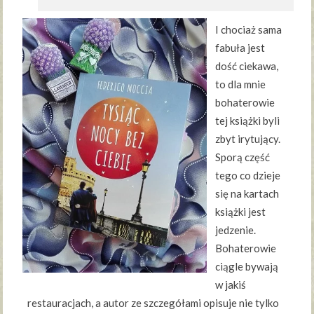
I chociaż sama
fabuła jest
dość ciekawa,
to dla mnie
bohaterowie
tej książki byli
zbyt irytujący.
Sporą część
tego co dzieje
się na kartach
książki jest
jedzenie.
Bohaterowie
ciągle bywają
w jakiś
restauracjach, a autor ze szczegółami opisuje nie tylko