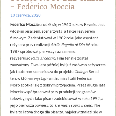
– Federico Moccia
10 czerwca, 2020
Federico Moccia
urodził się w 1963 roku w Rzymie. Jest
włoskim pisarzem, scenarzystą, a także reżyserem
filmowym. Zadebiutował w 1982 roku jako asystent
reżysera przy realizacji
Attila flagello di Dio
. W roku
1987 spróbował pierwszy raz samemu,
reżyserując
Palla al centro
. Film ten nie został
zauważony. Dwa lata później był już zarówno reżyserem
jak i autorem scenariusza do projektu
College
. Serial
ten, w którym wystąpiła m.in. miss Italii Federica
Moro spotkał się z dobrym przyjęciem. Przez długie lata
Moccia współpracował przy produkcji programów
telewizyjnych Jako pisarz zadebiutował w roku 1992, a
jego pierwsza powieść to
Tre metri sopra il cielo
. Nie
była to łatwa droga dla pisarza, najpierw znalazł się w