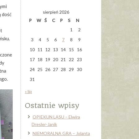
nymi
sierpień 2026
ą dość
P
W
Ś
C
P
S
N
1
2
st
ńsku.
3
4
5
6
7
8
9
10
11
12
13
14
15
16
aczone
17
18
19
20
21
22
23
ody
24
25
26
27
28
29
30
tna
ego.
31
« lip
Ostatnie wpisy
OPIEKUN LASU – Elwira
Dresler-Janik
NIEMORALNA GRA – Jolanta