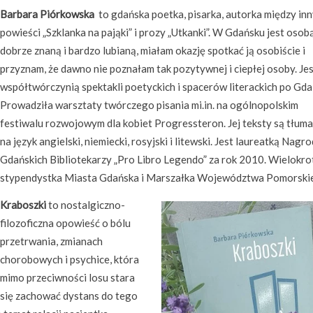
Barbara Piórkowska
to gdańska poetka, pisarka, autorka między in
powieści „Szklanka na pająki” i prozy „Utkanki”. W Gdańsku jest osob
dobrze znaną i bardzo lubianą, miałam okazję spotkać ją osobiście i
przyznam, że dawno nie poznałam tak pozytywnej i ciepłej osoby. Je
współtwórczynią spektakli poetyckich i spacerów literackich po Gda
Prowadziła warsztaty twórczego pisania mi.in. na ogólnopolskim
festiwalu rozwojowym dla kobiet Progressteron. Jej teksty są tłum
na język angielski, niemiecki, rosyjski i litewski. Jest laureatką Nagr
Gdańskich Bibliotekarzy „Pro Libro Legendo” za rok 2010. Wielokro
stypendystka Miasta Gdańska i Marszałka Województwa Pomorski
Kraboszki
to nostalgiczno-
filozoficzna opowieść o bólu
przetrwania, zmianach
chorobowych i psychice, która
mimo przeciwności losu stara
się zachować dystans do tego