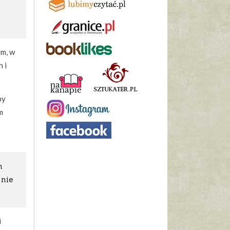
ym, w
 i
by
m
m
 nie
i