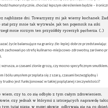
odzi humorystycznie, chociaż lepszym określeniem będzie – ironiczn
zez najbliższe dni. Towarzyszy mi jak wierny kochanek. Ża
tał przy mnie tak wytrwale, jak ten pojemnik na siki
trzegł mnie niczym ten przyżółkły rycerzyk pęcherza. (…)
azać życie balansujące na granicy źle-lepiej-dobrze przedstawiając
zkich zachowań po strefę kulinarno-miejscowo-zdrowotną zarówno p
i.
t wzrusza, a czasami zionie grozą, czy mocno specyficznym smutkiem.
em i bólu umysłem przeplata się z szarą, czasami bezwzględną i
zy trudno jest funkcjonować w takiej poplątanej rzeczywistości?
e wiem, czy to, co się odbyło z tym całym zdrowieniem,
głowie, czy jednak w którymś z istniejących naprawdę taki
tym tutaj piszę, w mojej głowie odbywają się na co dzień