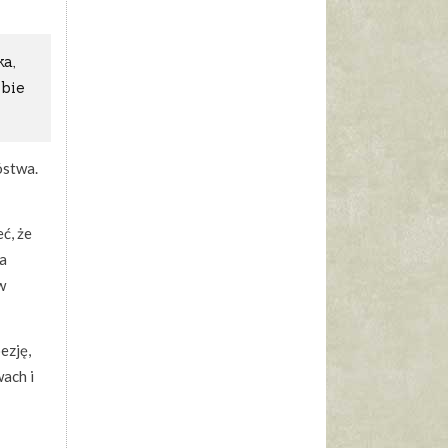
a,
ubie
óstwa.
ć, że
la
w
ezję,
wach i