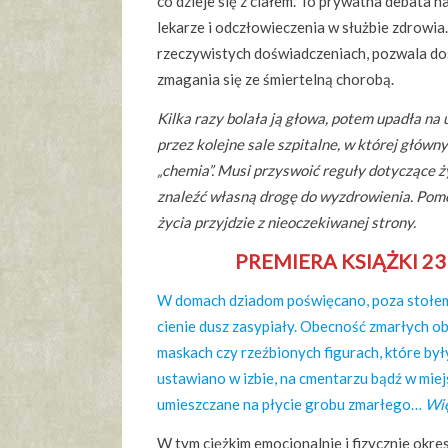
co dzieje się z ciałem. To prywatna debata na
lekarze i odczłowieczenia w służbie zdrowia
rzeczywistych doświadczeniach, pozwala do
zmagania się ze śmiertelną chorobą.
Kilka razy bolała ją głowa, potem upadła na 
przez kolejne sale szpitalne, w której główny
„chemia”. Musi przyswoić reguły dotyczące ż
znaleźć własną drogę do wyzdrowienia. Pomo
życia przyjdzie z nieoczekiwanej strony.
PREMIERA KSIĄŻKI 2
W domach dziadom poświęcano, poza stołem,
cienie dusz zasypiały. Obecność zmarłych o
maskach czy rzeźbionych figurach, które b
ustawiano w izbie, na cmentarzu bądź w miejs
umieszczane na płycie grobu zmarłego…
Wię
W tym ciężkim emocjonalnie i fizycznie okre