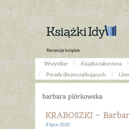
Recenzje książek
Wszystkie
Książka zakurzona
Porady dla początkujących
Lite
barbara piórkowska
KRABOSZKI – Barbar
4 lipca, 2020