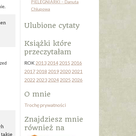
PIELĘGNIARKI – Danuta
ie.
Chlupowa
den
Ulubione cytaty
Książki które
przeczytałam
ROK
2013
2014
2015
2016
rzed
2017
2018
2019
2020
2021
2022
2023
2024
2025
2026
O mnie
Trochę prywatności
Znajdziesz mnie
ch
również na
 takie