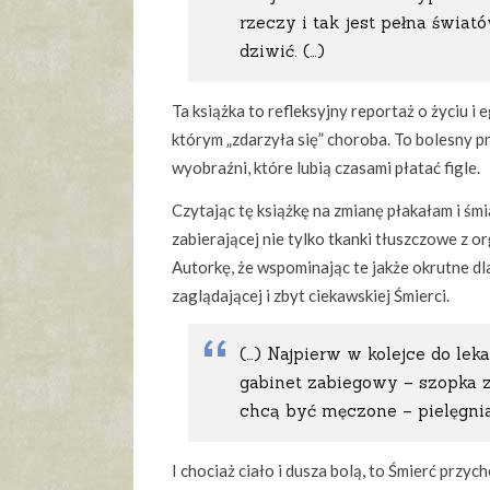
rzeczy i tak jest pełna świató
dziwić. (…)
Ta książka to refleksyjny reportaż o życiu 
którym „zdarzyła się” choroba. To bolesny p
wyobraźni, które lubią czasami płatać figle.
Czytając tę książkę na zmianę płakałam i śm
zabierającej nie tylko tkanki tłuszczowe z
Autorkę, że wspominając te jakże okrutne dla 
zaglądającej i zbyt ciekawskiej Śmierci.
(…) Najpierw w kolejce do le
gabinet zabiegowy – szopka z
chcą być męczone – pielęgnia
I chociaż ciało i dusza bolą, to Śmierć przy