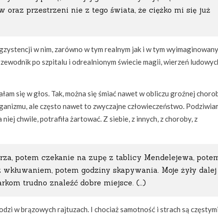
w oraz przestrzeni nie z tego świata, że ciężko mi się już
i egzystencji w nim, zarówno w tym realnym jak i w tym wyimaginowan
rzewodnik po szpitalu i odrealnionym świecie magii, wierzeń ludowych
iałam się w głos. Tak, można się śmiać nawet w obliczu groźnej choro
 organizmu, ale często nawet to zwyczajne człowieczeństwo. Podziwia
niej chwile, potrafiła żartować. Z siebie, z innych, z choroby, z
karza, potem czekanie na zupę z tablicy Mendelejewa, pote
 wkłuwaniem, potem godziny skapywania. Moje żyły dalej
rkom trudno znaleźć dobre miejsce. (…)
chodzi w brązowych rajtuzach. I chociaż samotność i strach są częstym