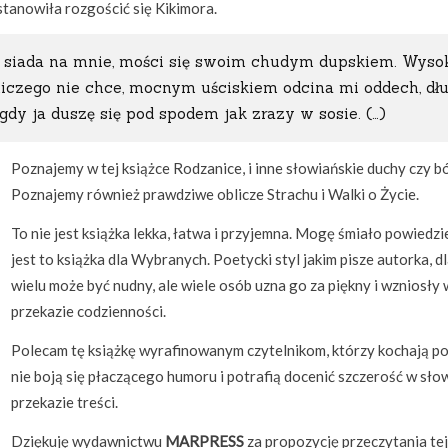
stanowiła rozgościć się Kikimora.
, siada na mnie, mości się swoim chudym dupskiem. Wysok
 niczego nie chce, mocnym uściskiem odcina mi oddech, dł
dy ja duszę się pod spodem jak zrazy w sosie. (…)
Poznajemy w tej książce Rodzanice, i inne słowiańskie duchy czy b
Poznajemy również prawdziwe oblicze Strachu i Walki o Życie.
To nie jest książka lekka, łatwa i przyjemna. Mogę śmiało powiedzie
jest to książka dla Wybranych. Poetycki styl jakim pisze autorka, d
wielu może być nudny, ale wiele osób uzna go za piękny i wzniosły 
przekazie codzienności.
Polecam tę książkę wyrafinowanym czytelnikom, którzy kochają po
nie boją się płaczącego humoru i potrafią docenić szczerość w sło
przekazie treści.
Dziękuję wydawnictwu
MARPRESS
za propozycję przeczytania tej