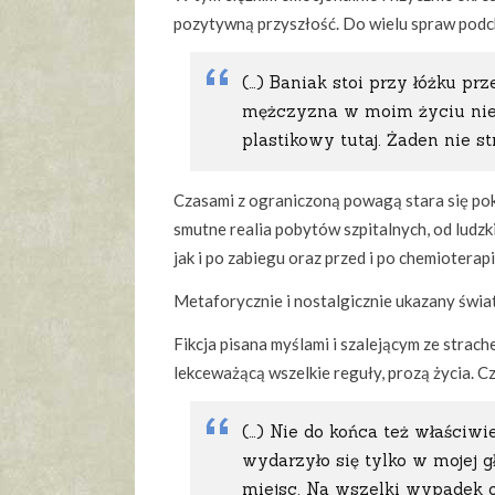
pozytywną przyszłość. Do wielu spraw podch
(…) Baniak stoi przy łóżku pr
mężczyzna w moim życiu nie s
plastikowy tutaj. Żaden nie s
Czasami z ograniczoną powagą stara się pok
smutne realia pobytów szpitalnych, od lud
jak i po zabiegu oraz przed i po chemioterapi
Metaforycznie i nostalgicznie ukazany świa
Fikcja pisana myślami i szalejącym ze strach
lekceważącą wszelkie reguły, prozą życia. C
(…) Nie do końca też właściwi
wydarzyło się tylko w mojej 
miejsc. Na wszelki wypadek o 