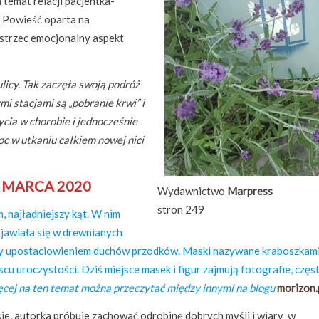
 temat relacji pacjentka-
. Powieść oparta na
strzec emocjonalny aspekt
ulicy. Tak zaczęła swoją podróż
mi stacjami są „pobranie krwi” i
ycia w chorobie i jednocześnie
c w utkaniu całkiem nowej nici
3 MARCA 2020
Wydawnictwo
Marpress
stron 249
 najładniejszy kąt. W nim
bjawiała się w drewnianych
yły upostaciowieniem duchów przodków. Maski nazywane kraboszkam
cu uroczystości. Dziś miejsce masek i figur zajmują fotografie, częs
cej na ten temat można przeczytać między innymi na blogu
morizon.
sie, autorka próbuje zachować odrobinę dobrych myśli i wiary w