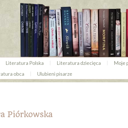
Literatura Polska
Literatura dziecięca
Moje 
ratura obca
Ulubieni pisarze
a Piórkowska