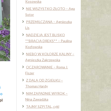
Kosowska
NIE WSZYSTKO ZŁOTO – Aga
Sotor
PRZEMILCZANA – Agnieszka
Lis
NADZIEJA JEST BLISKO
**BRACIA DREKS** – Paulina
Kozłowska
NIEBO W KOLORZE KALINY –
Agnieszka Zakrzewska
OCZAROWANIE – Roma J.
Fiszer
Z DALA OD ZGIEŁKU –
Thomas Hardy
i
NIM ZAPADNIE WYROK –
to
Nina Zawadzka
pl
TAJNY SZPITAL, cykl