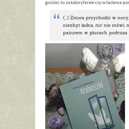
gośćmi, to za kaloryferem czy w łazience po
(…) Zmora przychodzi w nocy
niezbyt ładna, nic nie mówi,
pazurem w płucach, podczas g