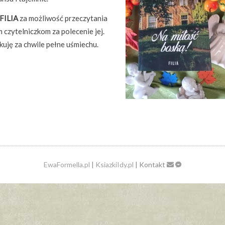
FILIA
za możliwość przeczytania
m czytelniczkom za polecenie jej.
kuję za chwile pełne uśmiechu.
EwaFormella.pl
|
KsiazkiIdy.pl
| Kontakt