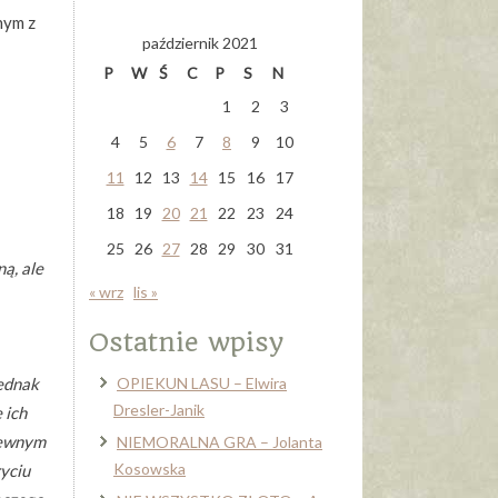
nym z
październik 2021
P
W
Ś
C
P
S
N
1
2
3
4
5
6
7
8
9
10
11
12
13
14
15
16
17
18
19
20
21
22
23
24
25
26
27
28
29
30
31
ą, ale
« wrz
lis »
Ostatnie wpisy
jednak
OPIEKUN LASU – Elwira
Dresler-Janik
 ich
pewnym
NIEMORALNA GRA – Jolanta
Kosowska
yciu