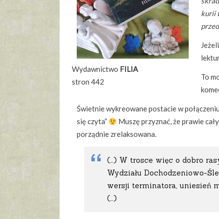
skrad
kurii
przed
Jeżel
lektu
Wydawnictwo
FILIA
To mo
stron 442
komed
Świetnie wykreowane postacie w połączeniu 
się czyta”
Muszę przyznać, że prawie cały 
porządnie zrelaksowana.
(…) W trosce więc o dobro ras
Wydziału Dochodzeniowo-Śledc
wersji terminatora, uniesień m
(…)