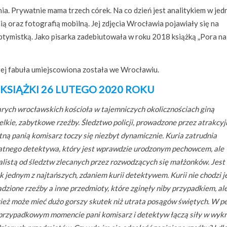
a. Prywatnie mama trzech córek. Na co dzień jest analitykiem w jed
ią oraz fotografią mobilną. Jej zdjęcia Wrocławia pojawiały się na
ptymistką. Jako pisarka zadebiutowała w roku 2018 książką „Pora na
rej fabuła umiejscowiona została we Wrocławiu.
KSIĄŻKI 26 LUTEGO 2020 ROKU
rych wrocławskich kościoła w tajemniczych okolicznościach giną
elkie, zabytkowe rzeźby. Śledztwo policji, prowadzone przez atrakcyjn
ną panią komisarz toczy się niezbyt dynamicznie. Kuria zatrudnia
tnego detektywa, który jest wprawdzie urodzonym pechowcem, ale
alistą od śledztw zlecanych przez rozwodzących się małżonków. Jest
k jednym z najtańszych, zdaniem kurii detektywem. Kurii nie chodzi 
adzione rzeźby a inne przedmioty, które zginęły niby przypadkiem, ale
ież może mieć dużo gorszy skutek niż utrata posągów świętych. W 
przypadkowym momencie pani komisarz i detektyw łączą siły w wykr