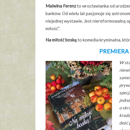
Malwina Ferenz
to wrocławianka od urodzeni
banków. Od wielu lat pasjonuje się astronom
niejednej wystawie. Jest niereformowalną o
miłość”.
Na miłość boską
to komedia kryminalna, któ
PREMIERA 
W sta
niewi
samot
prywa
specj
jedna
o skr
kradz
dość 