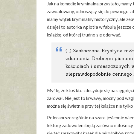
Jak na komedię kryminalną przystało, mamy t
zawoalowany, odnoszący się do pewnego zdar
mamy wątek kryminalny historyczny, ale żeby 
dzieje) to autorka wplotła w fabułę jeszcze
książkę, od której trudno się oderwać.
(…) Zaskoczona Krystyna rozłoż
zdumienia. Drobnym pismem z
kościołach i umieszczonych 
nieprawdopodobnie cennego s
Myślę, że ktoś kto zdecyduje się na sięgnięc
żałował. Nie jest to krwawy, mocny pod wzgl
można się świetnie przy tej książce nie tylko
Polecam szczególnie na szare jesiennie wiec
lekturę zadowoleni będą zarówno miłośnicy k
się też smakowity kąsek dla miłośników roma