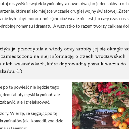
utaj oczywiście wątek kryminalny, a nawet dwa, bo jeden jakby troc
zenia, które miało miejsce w czasie drugiej wojny światowej. Zate
nie było zbyt monotonnie (chociaż wcale nie jest, bo cały czas coś s
 odrobinę romansu i dramatu. A wszystko to razem tworzy całkiem do
yła ją, przeczytała a wtedy oczy zrobiły jej się okrągłe z
amieszczono na niej informację, o trzech wrocławskich
w nich wskazówkach, które doprowadzą poszukiwacza do
karbu. (…)
ie po tę powieść nie będzie tego
ędem fabuły męski kryminał, ale
 zabawić, ale i zrelaksować.
zory. Wierzę, że sięgając po tę
ryminałów jak i komedii, znajdzie
nsu i tajemnic.