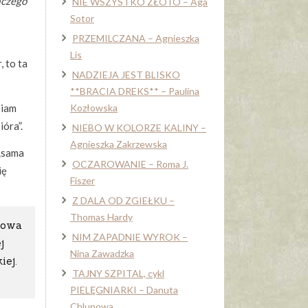
aczego
NIE WSZYSTKO ZŁOTO – Aga
Sotor
PRZEMILCZANA – Agnieszka
Lis
, to ta
NADZIEJA JEST BLISKO
**BRACIA DREKS** – Paulina
biam
Kozłowska
ióra”.
NIEBO W KOLORZE KALINY –
Agnieszka Zakrzewska
 „sama
OCZAROWANIE – Roma J.
ię
Fiszer
Z DALA OD ZGIEŁKU –
Thomas Hardy
efowa
NIM ZAPADNIE WYROK –
j
Nina Zawadzka
iej.
TAJNY SZPITAL, cykl
PIELĘGNIARKI – Danuta
Chlupowa