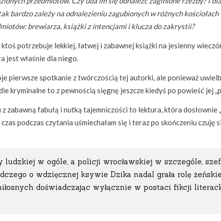
zionych przedmiotów. Czy uda im się odnaleźć zaginione rzeźby? I dl
 tak bardzo zależy na odnalezieniu zagubionych w różnych kościołach
miotów: brewiarza, książki z intencjami i klucza do zakrystii?
i ktoś potrzebuje lekkiej, łatwej i zabawnej książki na jesienny wieczór
ra jest właśnie dla niego.
je pierwsze spotkanie z twórczością tej autorki, ale ponieważ uwiel
ie kryminalne to z pewnością sięgnę jeszcze kiedyś po powieść jej „p
z zabawną fabułą i nutką tajemniczości to lektura, która dosłownie
czas podczas czytania uśmiechałam się i teraz po skończeniu czuję s
y ludzkiej w ogóle, a policji wrocławskiej w szczególe, sz
zego o wdzięcznej ksywie Dzika nadal grała rolę żeńskie
iłosnych doświadczając wyłącznie w postaci fikcji literack