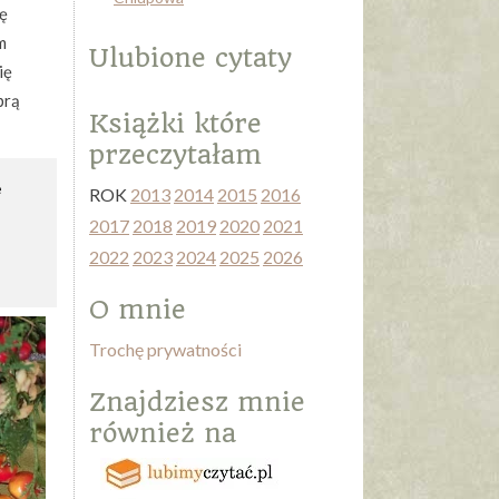
hę
m
Ulubione cytaty
ię
brą
Książki które
przeczytałam
e
ROK
2013
2014
2015
2016
2017
2018
2019
2020
2021
2022
2023
2024
2025
2026
O mnie
Trochę prywatności
Znajdziesz mnie
również na