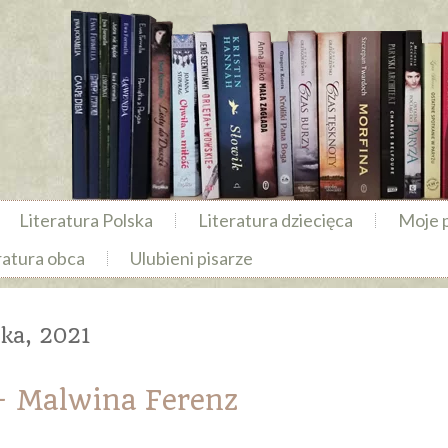
Literatura Polska
Literatura dziecięca
Moje 
ratura obca
Ulubieni pisarze
ika, 2021
 Malwina Ferenz