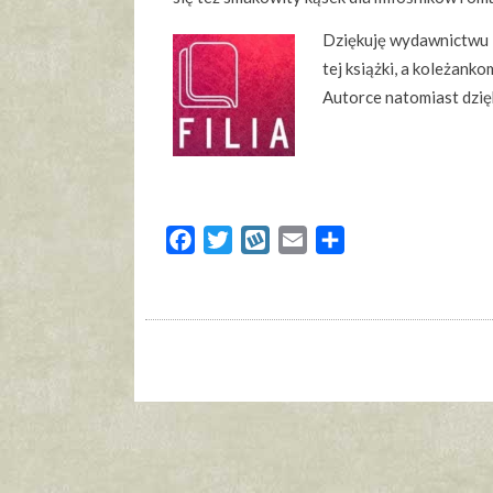
Dziękuję wydawnictwu
tej książki, a koleżanko
Autorce natomiast dzię
Facebook
Twitter
Wykop
Email
Share