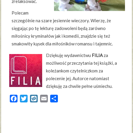
zrelaksować.
Polecam
szczególnie na szare jesiennie wieczory. Wierzę, że
sięgając po tę lekturę zadowoleni będą zarówno
miłośnicy kryminałów jak i komedii, znajdzie się też
smakowity kąsek dla miłośników romansu i tajemnic.
Dziękuję wydawnictwu
FILIA
za
możliwość przeczytania tej książki, a
koleżankom czytelniczkom za
polecenie jej. Autorce natomiast
dziękuję za chwile pełne uśmiechu.
Facebook
Twitter
Wykop
Email
Share