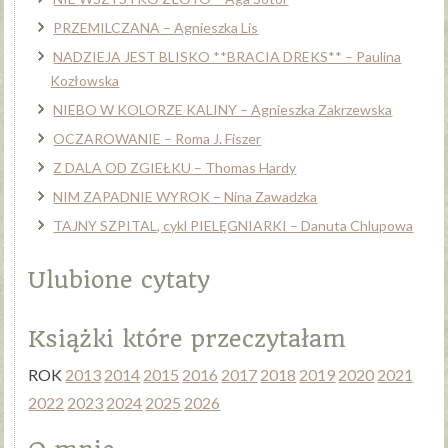
PRZEMILCZANA – Agnieszka Lis
NADZIEJA JEST BLISKO **BRACIA DREKS** – Paulina
Kozłowska
NIEBO W KOLORZE KALINY – Agnieszka Zakrzewska
OCZAROWANIE – Roma J. Fiszer
Z DALA OD ZGIEŁKU – Thomas Hardy
NIM ZAPADNIE WYROK – Nina Zawadzka
TAJNY SZPITAL, cykl PIELĘGNIARKI – Danuta Chlupowa
Ulubione cytaty
Książki które przeczytałam
ROK
2013
2014
2015
2016
2017
2018
2019
2020
2021
2022
2023
2024
2025
2026