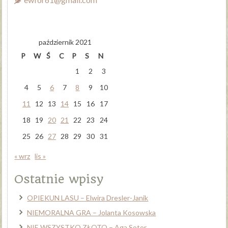
październik 2021
P
W
Ś
C
P
S
N
1
2
3
4
5
6
7
8
9
10
11
12
13
14
15
16
17
18
19
20
21
22
23
24
25
26
27
28
29
30
31
« wrz
lis »
Ostatnie wpisy
OPIEKUN LASU – Elwira Dresler-Janik
NIEMORALNA GRA – Jolanta Kosowska
NIE WSZYSTKO ZŁOTO – Aga Sotor