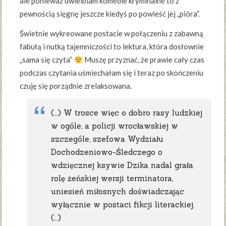
ale ponieważ uwielbiam komedie kryminalne to z
pewnością sięgnę jeszcze kiedyś po powieść jej „pióra”.
Świetnie wykreowane postacie w połączeniu z zabawną
fabułą i nutką tajemniczości to lektura, która dosłownie
„sama się czyta”
Muszę przyznać, że prawie cały czas
podczas czytania uśmiechałam się i teraz po skończeniu
czuję się porządnie zrelaksowana.
(…) W trosce więc o dobro rasy ludzkiej
w ogóle, a policji wrocławskiej w
szczególe, szefowa Wydziału
Dochodzeniowo-Śledczego o
wdzięcznej ksywie Dzika nadal grała
rolę żeńskiej wersji terminatora,
uniesień miłosnych doświadczając
wyłącznie w postaci fikcji literackiej.
(…)