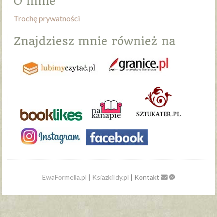
O mnie
Trochę prywatności
Znajdziesz mnie również na
EwaFormella.pl
|
KsiazkiIdy.pl
| Kontakt