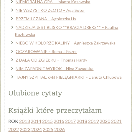
NIEMORALNA GRA – Jolanta Kosowska
NIE WSZYSTKO ZŁOTO – Aga Sotor
PRZEMILCZANA – Agnieszka Lis
NADZIEJA JEST BLISKO **BRACIA DREKS** – Paulina
Kozłowska
NIEBO W KOLORZE KALINY – Agnieszka Zakrzewska
OCZAROWANIE – Roma J. Fiszer
Z DALA OD ZGIEŁKU – Thomas Hardy
NIM ZAPADNIE WYROK – Nina Zawadzka
TAJNY SZPITAL, cykl PIELĘGNIARKI – Danuta Chlupowa
Ulubione cytaty
Książki które przeczytałam
ROK
2013
2014
2015
2016
2017
2018
2019
2020
2021
2022
2023
2024
2025
2026