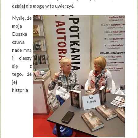
dzisiaj nie mogę w to uwierzyć.
Myślę, że
moja
Duszka
czuwa
nade mną
i cieszy
się z
tego, że
jej
historia