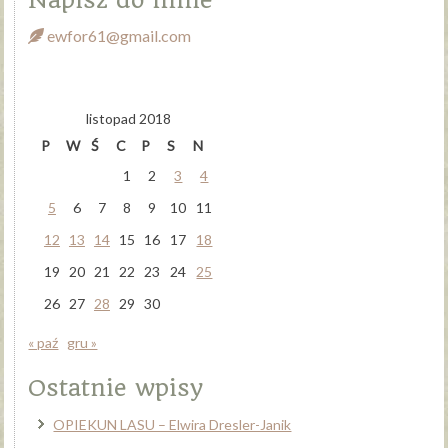
Napisz do mnie
ewfor61@gmail.com
listopad 2018
P
W
Ś
C
P
S
N
1
2
3
4
5
6
7
8
9
10
11
12
13
14
15
16
17
18
19
20
21
22
23
24
25
26
27
28
29
30
« paź
gru »
Ostatnie wpisy
OPIEKUN LASU – Elwira Dresler-Janik