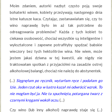
Moim zdaniem, autorki nazbyt często poją swoje
bohaterki winem, kobiety przeżywają następnego dnia
istne katusze kaca. Czytając, zastanawiałam się, czy to
wino naprawdę było im aż tak potrzebne do
odreagowania problemów? Każda z tych kobiet to
ciekawa osobowość, chociaż wszystkie są inteligentne i
wykształcone i zapewne potrafiłyby spędzać babskie
wieczory bez tych hektolitrów wina. Nie wiem, może
jestem jakaś dziwna w tej kwestii, ale nigdy nie
traktowałam spotkań z przyjaciółmi na zasadzie ostrej
alkoholowej balangi, chociaż nie należę do abstynentek.
(…)
Sięgnęłam po ręcznik, wytarłam ręce i podałam go
Izie. Jeden rzut oka w lustro kazał mi odwrócić wzrok. To
nie mogłam być ja. Nie ta spuchnięta, potargana twarz z
czarnymi kręgami wokół oczu.
(…)
Czy wino (lub inny alkohol) naprawdę staje się (…)