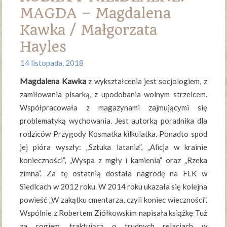
MAGDA – Magdalena
Kawka / Małgorzata
Hayles
14 listopada, 2018
Magdalena Kawka
z wykształcenia jest socjologiem, z
zamiłowania pisarką, z upodobania wolnym strzelcem.
Współpracowała z magazynami zajmującymi się
problematyką wychowania. Jest autorką poradnika dla
rodziców Przygody Kosmatka kilkulatka. Ponadto spod
jej pióra wyszły: „Sztuka latania”, „Alicja w krainie
konieczności”, „Wyspa z mgły i kamienia” oraz „Rzeka
zimna”. Za tę ostatnią dostała nagrodę na FLK w
Siedlcach w 2012 roku. W 2014 roku ukazała się kolejna
powieść „W zakątku cmentarza, czyli koniec wieczności”.
Wspólnie z Robertem Ziółkowskim napisała książkę Tuż
za rogiem, traktującą o trudnych relacjach w