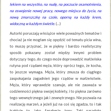
lekiem na wszystko, na nudę, na poczucie osamotnienia,
na oswojenie nowej pracy, nowego miejsca do życia, na
nową zmarszczkę na czole, oporną na każdy krem,
widoczną w każdym świetle.
(…)
Autorki poruszają w książce wiele poważnych tematów i
chociaż ja nie mogłam się opędzić od tematu picia wina,
to muszę przyznać, że w piękny i bardzo realistyczny
sposób pokazany został między innymi problem
dotyczący tego, do czego może doprowadzić małżeńska
rutyna pod rządami męża, który oprócz tego, że kocha,
to jeszcze wymaga. Męża, który zmusza do ciągłego
zaspokajania zagadnień jego rządów w małżeństwie.
Męża, który wprawdzie szanuje, ale nie zauważa w
codzienności piękna swojej kobiety, i to piękna zarówno
tego wewnętrznego jak i zewnętrznego. Nie pozwala na
realizację marzeń, a jeżeli już na coś się zgadza, to i tak
traktuje to, jako fanaberię żony. Taki paradoks