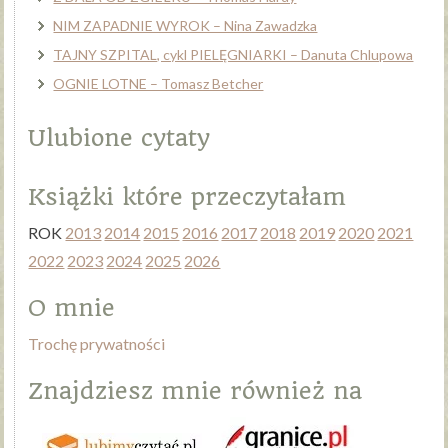
NIM ZAPADNIE WYROK – Nina Zawadzka
TAJNY SZPITAL, cykl PIELĘGNIARKI – Danuta Chlupowa
OGNIE LOTNE – Tomasz Betcher
Ulubione cytaty
Książki które przeczytałam
ROK
2013
2014
2015
2016
2017
2018
2019
2020
2021
2022
2023
2024
2025
2026
O mnie
Trochę prywatności
Znajdziesz mnie również na