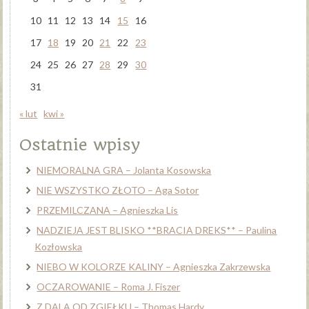
10
11
12
13
14
15
16
17
18
19
20
21
22
23
24
25
26
27
28
29
30
31
« lut
kwi »
Ostatnie wpisy
NIEMORALNA GRA – Jolanta Kosowska
NIE WSZYSTKO ZŁOTO – Aga Sotor
PRZEMILCZANA – Agnieszka Lis
NADZIEJA JEST BLISKO **BRACIA DREKS** – Paulina
Kozłowska
NIEBO W KOLORZE KALINY – Agnieszka Zakrzewska
OCZAROWANIE – Roma J. Fiszer
Z DALA OD ZGIEŁKU – Thomas Hardy