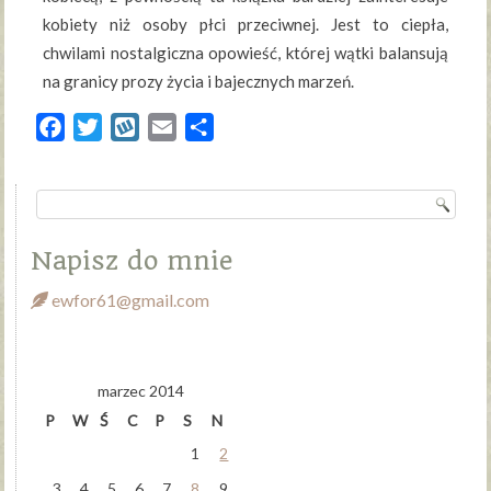
kobiety niż osoby płci przeciwnej. Jest to ciepła,
chwilami nostalgiczna opowieść, której wątki balansują
na granicy prozy życia i bajecznych marzeń.
Facebook
Twitter
Wykop
Email
Share
Napisz do mnie
ewfor61@gmail.com
marzec 2014
P
W
Ś
C
P
S
N
1
2
3
4
5
6
7
8
9