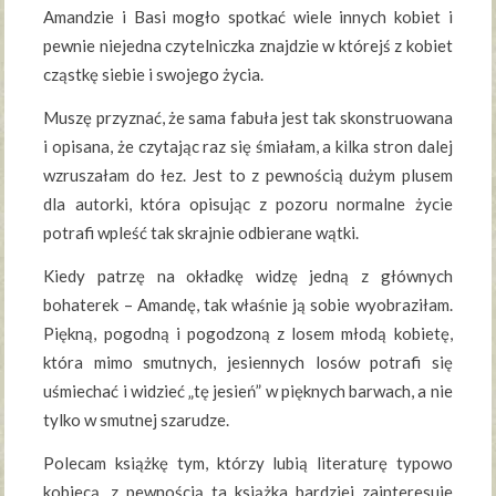
Amandzie i Basi mogło spotkać wiele innych kobiet i
pewnie niejedna czytelniczka znajdzie w którejś z kobiet
cząstkę siebie i swojego życia.
Muszę przyznać, że sama fabuła jest tak skonstruowana
i opisana, że czytając raz się śmiałam, a kilka stron dalej
wzruszałam do łez. Jest to z pewnością dużym plusem
dla autorki, która opisując z pozoru normalne życie
potrafi wpleść tak skrajnie odbierane wątki.
Kiedy patrzę na okładkę widzę jedną z głównych
bohaterek – Amandę, tak właśnie ją sobie wyobraziłam.
Piękną, pogodną i pogodzoną z losem młodą kobietę,
która mimo smutnych, jesiennych losów potrafi się
uśmiechać i widzieć „tę jesień” w pięknych barwach, a nie
tylko w smutnej szarudze.
Polecam książkę tym, którzy lubią literaturę typowo
kobiecą, z pewnością ta książka bardziej zainteresuje