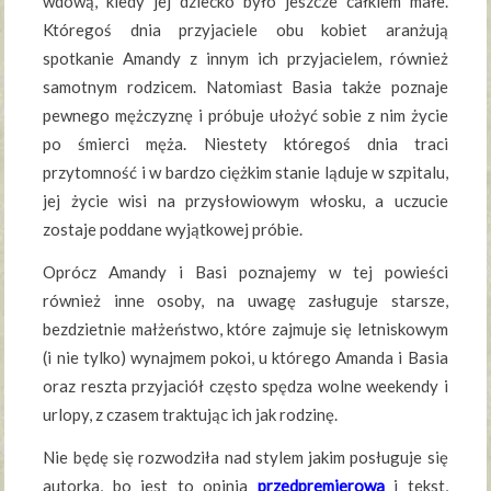
wdową, kiedy jej dziecko było jeszcze całkiem małe.
Któregoś dnia przyjaciele obu kobiet aranżują
spotkanie Amandy z innym ich przyjacielem, również
samotnym rodzicem. Natomiast Basia także poznaje
pewnego mężczyznę i próbuje ułożyć sobie z nim życie
po śmierci męża. Niestety któregoś dnia traci
przytomność i w bardzo ciężkim stanie ląduje w szpitalu,
jej życie wisi na przysłowiowym włosku, a uczucie
zostaje poddane wyjątkowej próbie.
Oprócz Amandy i Basi poznajemy w tej powieści
również inne osoby, na uwagę zasługuje starsze,
bezdzietnie małżeństwo, które zajmuje się letniskowym
(i nie tylko) wynajmem pokoi, u którego Amanda i Basia
oraz reszta przyjaciół często spędza wolne weekendy i
urlopy, z czasem traktując ich jak rodzinę.
Nie będę się rozwodziła nad stylem jakim posługuje się
autorka, bo jest to opinia
przedpremierowa
i tekst,