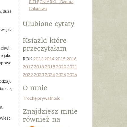
PIELĘGNIARKI – Danuta
Chlupowa
y, duża
Ulubione cytaty
 wręcz
Książki które
przeczytałam
chwili
ne jako
ROK
2013
2014
2015
2016
typowo
2017
2018
2019
2020
2021
2022
2023
2024
2025
2026
odzaju
O mnie
iatrze,
Trochę prywatności
a.
Znajdziesz mnie
owieści
również na