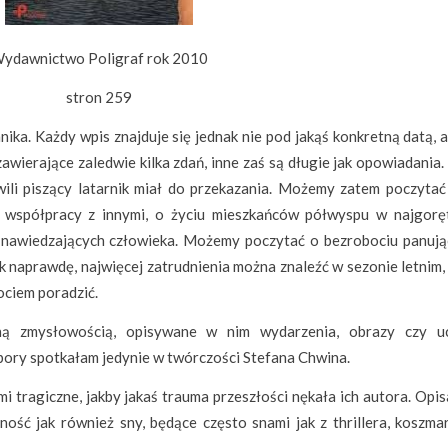
ydawnictwo Poligraf rok 2010
stron 259
nika. Każdy wpis znajduje się jednak nie pod jakąś konkretną datą, 
awierające zaledwie kilka zdań, inne zaś są długie jak opowiadania
wili piszący latarnik miał do przekazania. Możemy zatem poczytać 
 o współpracy z innymi, o życiu mieszkańców półwyspu w najgorę
h nawiedzających człowieka. Możemy poczytać o bezrobociu panuj
k naprawdę, najwięcej zatrudnienia można znaleźć w sezonie letnim, 
bociem poradzić.
ną zmysłowością, opisywane w nim wydarzenia, obrazy czy uc
 pory spotkałam jedynie w twórczości Stefana Chwina.
i tragiczne, jakby jakaś trauma przeszłości nękała ich autora. Opi
ość jak również sny, będące często snami jak z thrillera, koszmar