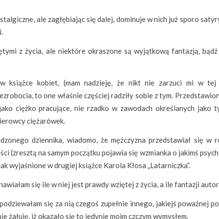
talgiczne, ale zagłębiając się dalej, dominuje w nich już sporo satyr
.
tymi z życia, ale niektóre okraszone są wyjątkową fantazją, bądź
 książce kobiet, (mam nadzieję, że nikt nie zarzuci mi w tej 
zrobocia, to one właśnie częściej radziły sobie z tym. Przedstawio
 jako ciężko pracujące, nie rzadko w zawodach określanych jako 
kierowcy ciężarówek.
dzonego dziennika, wiadomo, że mężczyzna przedstawiał się w r
ści (zresztą na samym początku pojawia się wzmianka o jakimś psych
dnak wyjaśnione w drugiej książce Karola Kłosa „Latarniczka”.
awiałam się ile w niej jest prawdy wziętej z życia, a ile fantazji autor
spodziewałam się za nią czegoś zupełnie innego, jakiejś poważnej p
 nie żałuję, iż okazało się to jedynie moim czczym wymysłem.