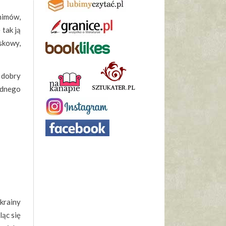
nimów,
 tak ją
skowy,
i dobry
jednego
krainy
ląc się