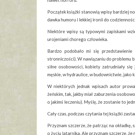
nawet horroru.
Początek książki stanowią wpisy bardziej nos
dawka humoru i lekkiej ironii do codzienności
Niektóre wpisy są typowymi zapiskami wzię
urojeniami chorego człowieka.
Bardzo podobało mi się przedstawienie w
stronniczości). W nawiązaniu do problemu be
silne osobowości, kobiety zatrudniały się
męskie, w hydraulice, w budownictwie, jako 
W niektórych jednak wpisach autor prowa
żeńskim, tak, jakby miał zaburzenia osobowo
o jakimś leczeniu). Myślę, że zostanie to je
Cały czas, podczas czytania tej książki zastan
Przyznam szczerze, że patrząc na okładkę, 
o życiu latarnika. Ale przyznam szczerze, że