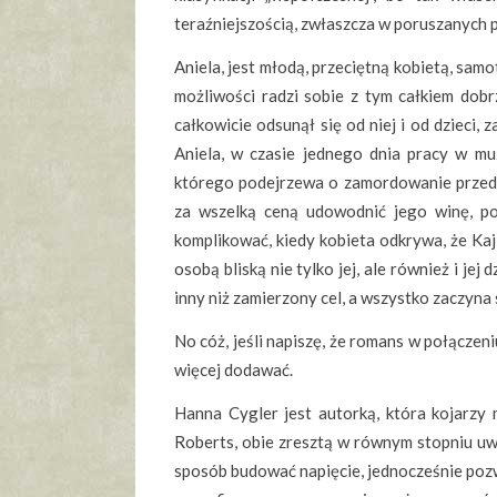
teraźniejszością, zwłaszcza w poruszanych 
Aniela, jest młodą, przeciętną kobietą, samo
możliwości radzi sobie z tym całkiem dobrz
całkowicie odsunął się od niej i od dzieci
Aniela, w czasie jednego dnia pracy w m
którego podejrzewa o zamordowanie przed 
za wszelką ceną udowodnić jego winę, po
komplikować, kiedy kobieta odkrywa, że Kaj
osobą bliską nie tylko jej, ale również i j
inny niż zamierzony cel, a wszystko zaczyna 
No cóż, jeśli napiszę, że romans w połączeni
więcej dodawać.
Hanna Cygler jest autorką, która kojarzy
Roberts, obie zresztą w równym stopniu uwi
sposób budować napięcie, jednocześnie pozwa