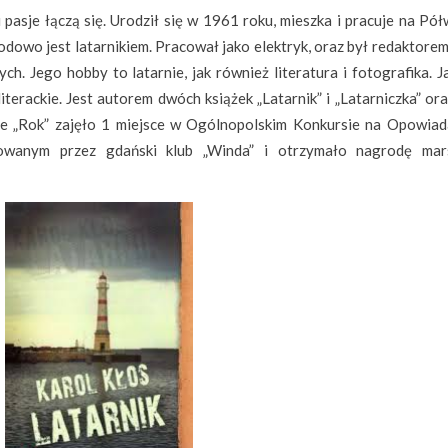
 pasje łączą się. Urodził się w 1961 roku, mieszka i pracuje na Pó
odowo jest latarnikiem. Pracował jako elektryk, oraz był redaktore
ch. Jego hobby to latarnie, jak również literatura i fotografika. 
iterackie. Jest autorem dwóch książek „Latarnik” i „Latarniczka” ora
e „Rok” zajęło 1 miejsce w Ogólnopolskim Konkursie na Opowiad
zowanym przez gdański klub „Winda” i otrzymało nagrodę mar