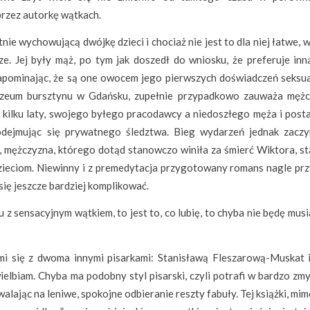
przez autorkę wątkach.
tnie wychowującą dwójkę dzieci i chociaż nie jest to dla niej łatwe, 
e. Jej były mąż, po tym jak doszedł do wniosku, że preferuje inną
, zapominając, że są one owocem jego pierwszych doświadczeń seksua
uzeum bursztynu w Gdańsku, zupełnie przypadkowo zauważa mężc
kilku laty, swojego byłego pracodawcy a niedoszłego męża i post
dejmując się prywatnego śledztwa. Bieg wydarzeń jednak zaczy
, mężczyzna, którego dotąd stanowczo winiła za śmierć Wiktora, sta
ej dzieciom. Niewinny i z premedytacja przygotowany romans nagle pr
się jeszcze bardziej komplikować.
u z sensacyjnym wątkiem, to jest to, co lubię, to chyba nie będę musi
 mi się z dwoma innymi pisarkami: Stanisławą Fleszarową-Muskat 
elbiam. Chyba ma podobny styl pisarski, czyli potrafi w bardzo zm
lając na leniwe, spokojne odbieranie reszty fabuły. Tej książki, mi