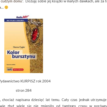
 cudzym domu
”. Dozuję sobie jej książki w małych dawkach, ale za t
ia…
ydawnictwo KURPISZ rok 2004
stron 284
, chociaż napisana dziesięć lat temu. Cały czas jednak utrzymuje
ściwie zbyt wiele się nie zmieniło od tamtego czasu w porówn