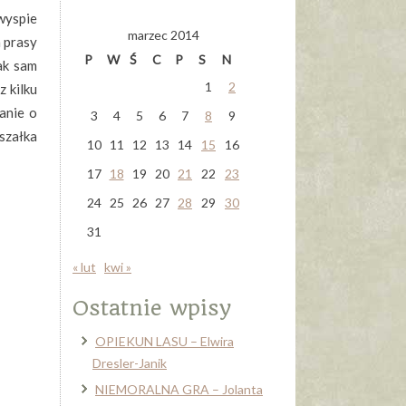
łwyspie
marzec 2014
m prasy
P
W
Ś
C
P
S
N
Jak sam
1
2
z kilku
anie o
3
4
5
6
7
8
9
szałka
10
11
12
13
14
15
16
17
18
19
20
21
22
23
24
25
26
27
28
29
30
31
« lut
kwi »
Ostatnie wpisy
OPIEKUN LASU – Elwira
Dresler-Janik
NIEMORALNA GRA – Jolanta