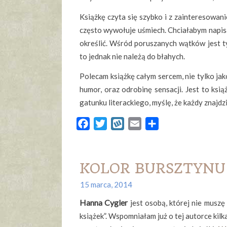
Książkę czyta się szybko i z zainteresowan
często wywołuje uśmiech. Chciałabym napisać,
określić. Wśród poruszanych wątków jest t
to jednak nie należą do błahych.
Polecam książkę całym sercem, nie tylko jak
humor, oraz odrobinę sensacji. Jest to książ
gatunku literackiego, myślę, że każdy znajdzie
Facebook
Twitter
Wykop
Email
Share
KOLOR BURSZTYNU –
15 marca, 2014
Hanna Cygler
jest osobą, której nie muszę
książek”. Wspomniałam już o tej autorce kil