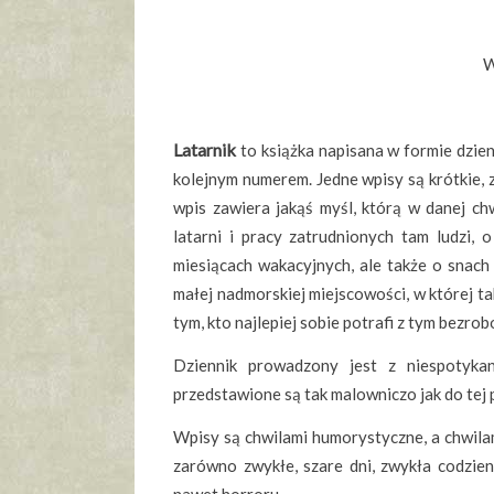
W
Latarnik
to książka napisana w formie dzien
kolejnym numerem. Jedne wpisy są krótkie, z
wpis zawiera jakąś myśl, którą w danej ch
latarni i pracy zatrudnionych tam ludzi,
miesiącach wakacyjnych, ale także o snac
małej nadmorskiej miejscowości, w której ta
tym, kto najlepiej sobie potrafi z tym bezro
Dziennik prowadzony jest z niespotyka
przedstawione są tak malowniczo jak do tej
Wpisy są chwilami humorystyczne, a chwilam
zarówno zwykłe, szare dni, zwykła codzienn