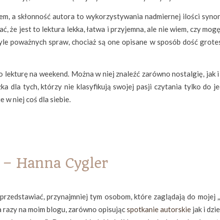
iem, a skłonność autora to wykorzystywania nadmiernej ilości syno
 że jest to lektura lekka, łatwa i przyjemna, ale nie wiem, czy mogę
yle poważnych spraw, chociaż są one opisane w sposób dość grote
o lekturę na weekend. Można w niej znaleźć zarówno nostalgię, jak 
ka dla tych, którzy nie klasyfikują swojej pasji czytania tylko do 
 w niej coś dla siebie.
 Hanna Cygler
 przedstawiać, przynajmniej tym osobom, które zaglądają do mojej „
ka razy na moim blogu, zarówno opisując
spotkanie autorskie
jak i dzie