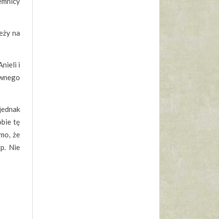
emnicy
eży na
nieli i
pewnego
jednak
bie tę
omo, że
p. Nie