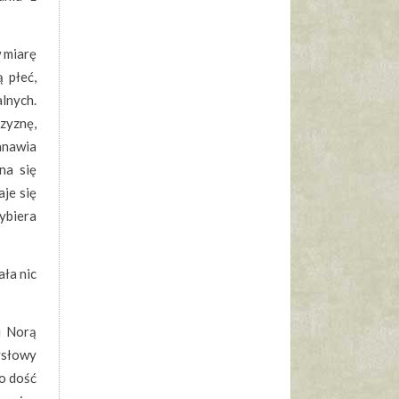
w miarę
 płeć,
lnych.
zyznę,
anawia
na się
je się
zybiera
ała nic
i Norą
ysłowy
mo dość