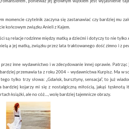
romansidłem”, ponieważ jej głównym wątkiem jest wyjaśnienie taj
ym momencie czytelnik zaczyna się zastanawiać czy bardziej mu zal
cie końcowym związku Anieli z Kajem.
są relacje rodzinne między matką a dziećmi i dotyczy to nie tylko A
nielą a jej matką, związku przez lata traktowanego dość zimno i z 
przez inne wydawnictwo i w zdecydowanie innej oprawie. Patrząc 
e bardziej przemawia ta z roku 2004 – wydawnictwa Kurpisz. Ma w so
 tego tylko trzy słowa: „Gdańsk, bursztyny, sensacja”, to już wiad
bardziej kojarzy mi się z nostalgiczną miłością, jakąś tęsknotą it
rtach książki, ale no cóż…, wolę bardziej tajemnicze obrazy.