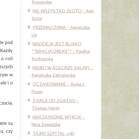
Kosowska
NIE WSZYSTKO ZŁOTO – Aga
Sotor
PRZEMILCZANA – Agnieszka
Lis
ale pod
NADZIEJA JEST BLISKO
. Każdy
**BRACIA DREKS** – Paulina
o roli
Kozłowska
tszych
NIEBO W KOLORZE KALINY –
ącym w
Agnieszka Zakrzewska
ale i o
OCZAROWANIE – Roma J.
Fiszer
Z DALA OD ZGIEŁKU –
zucia,
Thomas Hardy
NIM ZAPADNIE WYROK –
sane są
Nina Zawadzka
u, czy
TAJNY SZPITAL, cykl