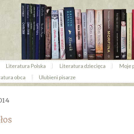
Literatura Polska
Literatura dziecięca
Moje 
ratura obca
Ulubieni pisarze
014
łos