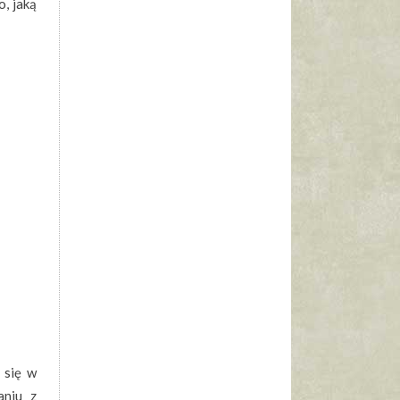
o, jaką
 się w
aniu z