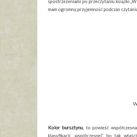
spostrzeżeniami po przeczytaniu książki „
W
mam ogromną przyjemność podczas czytan
W
Kolor bursztynu
, to powieść współczesna
klasyfikacji „współczesnej”, bo tak wła