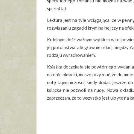
specyficznego romansu nie można nazwać „
sprzed lat.
Lektura jest na tyle wciągająca, że w pewn
rozwiązaniu zagadki kryminalnej czy na efek
Kolejnym dość ważnym wątkiem w tej powieści 
jej potomstwa, ale głównie relacji między A
rodzaju wyrachowaniem.
Książka doczekała się powtórnego wydania 
na obie okładki, muszę przyznać, że do mni
nutę tajemniczości, kiedy dodać jeszcze do
książka nie pozwoli na nudę. Nowa okładka 
zaprzeczam, że to wszystko jest ukryte na ka