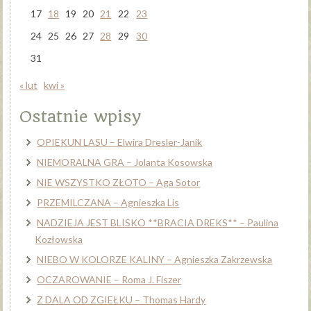
17
18
19
20
21
22
23
24
25
26
27
28
29
30
31
« lut
kwi »
Ostatnie wpisy
OPIEKUN LASU – Elwira Dresler-Janik
NIEMORALNA GRA – Jolanta Kosowska
NIE WSZYSTKO ZŁOTO – Aga Sotor
PRZEMILCZANA – Agnieszka Lis
NADZIEJA JEST BLISKO **BRACIA DREKS** – Paulina
Kozłowska
NIEBO W KOLORZE KALINY – Agnieszka Zakrzewska
OCZAROWANIE – Roma J. Fiszer
Z DALA OD ZGIEŁKU – Thomas Hardy