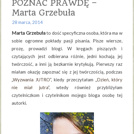
POZNAĆ PRAWDĘ –
Marta Grzebuła
28 marca, 2014
Marta Grzebuła
to dość specyficzna osoba, która ma w
sobie ogromne pokłady pasji pisania. Pisze wiersze,
prozę, prowadzi blogi. W kręgach piszących i
czytających jest odbierana różnie, jedni kochają jej
twórczość, a inni ją bezkarnie krytykują. Pierwszy raz
miałam okazję zapoznać się z jej twórczością, podczas
„
Wyzwania JUTRO
”, kiedy przeczytałam „
Dzień, który
nie miał jutra
”, wtedy również przybliżyłam
czytelniczkom i czytelnikom mojego bloga osobę tej
autorki.