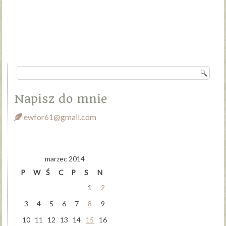
Napisz do mnie
ewfor61@gmail.com
marzec 2014
P
W
Ś
C
P
S
N
1
2
3
4
5
6
7
8
9
10
11
12
13
14
15
16