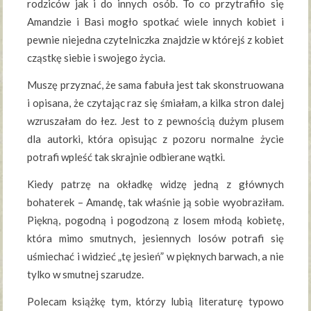
rodziców jak i do innych osób. To co przytrafiło się
Amandzie i Basi mogło spotkać wiele innych kobiet i
pewnie niejedna czytelniczka znajdzie w którejś z kobiet
cząstkę siebie i swojego życia.
Muszę przyznać, że sama fabuła jest tak skonstruowana
i opisana, że czytając raz się śmiałam, a kilka stron dalej
wzruszałam do łez. Jest to z pewnością dużym plusem
dla autorki, która opisując z pozoru normalne życie
potrafi wpleść tak skrajnie odbierane wątki.
Kiedy patrzę na okładkę widzę jedną z głównych
bohaterek – Amandę, tak właśnie ją sobie wyobraziłam.
Piękną, pogodną i pogodzoną z losem młodą kobietę,
która mimo smutnych, jesiennych losów potrafi się
uśmiechać i widzieć „tę jesień” w pięknych barwach, a nie
tylko w smutnej szarudze.
Polecam książkę tym, którzy lubią literaturę typowo