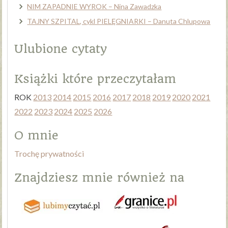
NIM ZAPADNIE WYROK – Nina Zawadzka
TAJNY SZPITAL, cykl PIELĘGNIARKI – Danuta Chlupowa
Ulubione cytaty
Książki które przeczytałam
ROK
2013
2014
2015
2016
2017
2018
2019
2020
2021
2022
2023
2024
2025
2026
O mnie
Trochę prywatności
Znajdziesz mnie również na