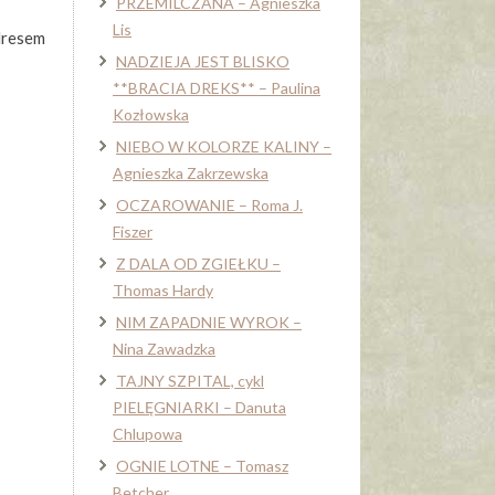
PRZEMILCZANA – Agnieszka
Lis
dresem
NADZIEJA JEST BLISKO
**BRACIA DREKS** – Paulina
Kozłowska
NIEBO W KOLORZE KALINY –
Agnieszka Zakrzewska
OCZAROWANIE – Roma J.
Fiszer
Z DALA OD ZGIEŁKU –
Thomas Hardy
NIM ZAPADNIE WYROK –
Nina Zawadzka
TAJNY SZPITAL, cykl
PIELĘGNIARKI – Danuta
Chlupowa
OGNIE LOTNE – Tomasz
Betcher