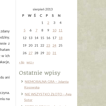
sierpień 2013
P
W
Ś
C
P
S
N
1
2
3
4
5
6
7
8
9
10
11
 zdany
dziny.
12
13
14
15
16
17
18
mnie z
19
20
21
22
23
24
25
chałam
26
27
28
29
30
31
 w ich
kacje,
« lip
wrz »
Ostatnie wpisy
du ani
NIEMORALNA GRA – Jolanta
Kosowska
czyna.
NIE WSZYSTKO ZŁOTO – Aga
niu na
Sotor