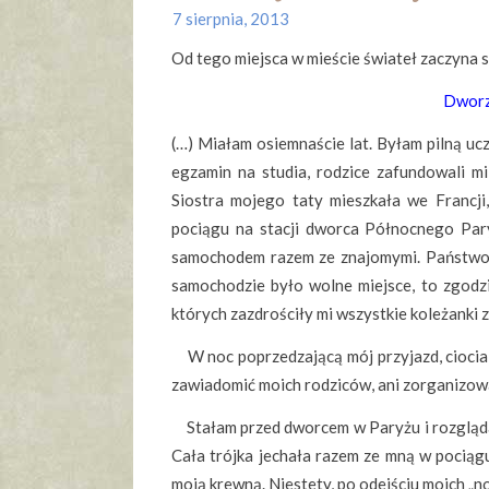
7 sierpnia, 2013
Od tego miejsca w mieście świateł zaczyna 
Dworz
(…) Miałam osiemnaście lat. Byłam pilną u
egzamin na studia, rodzice zafundowali mi
Siostra mojego taty mieszkała we Francji
pociągu na stacji dworca Północnego Par
samochodem razem ze znajomymi. Państwo Lu
samochodzie było wolne miejsce, to zgodzi
których zazdrościły mi wszystkie koleżanki 
W noc poprzedzającą mój przyjazd, ciocia A
zawiadomić moich rodziców, ani zorganizowa
Stałam przed dworcem w Paryżu i rozglądał
Cała trójka jechała razem ze mną w pociąg
moją krewną. Niestety, po odejściu moich „n