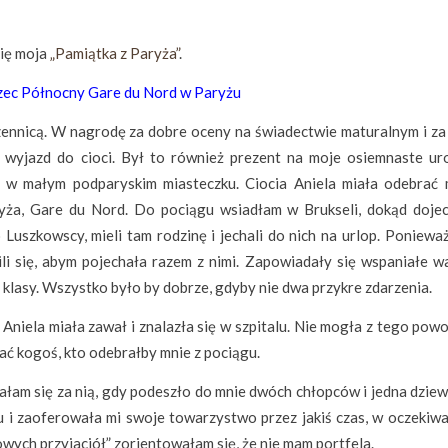
się moja
„Pamiątka z Paryża”
.
ec Północny Gare du Nord w Paryżu
czennicą. W nagrodę za dobre oceny na świadectwie maturalnym i za
 wyjazd do cioci. Był to również prezent na moje osiemnaste uro
, w małym podparyskim miasteczku. Ciocia Aniela miała odebrać 
yża, Gare du Nord. Do pociągu wsiadłam w Brukseli, dokąd doje
szkowscy, mieli tam rodzinę i jechali do nich na urlop. Ponieważ
li się, abym pojechała razem z nimi. Zapowiadały się wspaniałe wa
z klasy. Wszystko było by dobrze, gdyby nie dwa przykre zdarzenia.
niela miała zawał i znalazła się w szpitalu. Nie mogła z tego powo
ć kogoś, kto odebrałby mnie z pociągu.
am się za nią, gdy podeszło do mnie dwóch chłopców i jedna dziew
u i zaoferowała mi swoje towarzystwo przez jakiś czas, w oczekiwa
owych przyjaciół” zorientowałam się, że nie mam portfela.