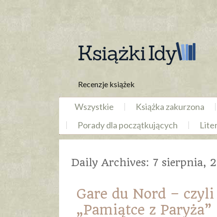
Recenzje książek
Wszystkie
Książka zakurzona
Porady dla początkujących
Lite
Daily Archives:
7 sierpnia, 
Gare du Nord – czyli
„Pamiątce z Paryża”