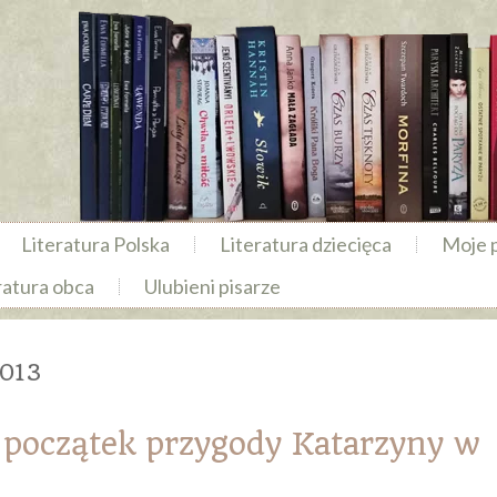
Literatura Polska
Literatura dziecięca
Moje 
ratura obca
Ulubieni pisarze
2013
 początek przygody Katarzyny w