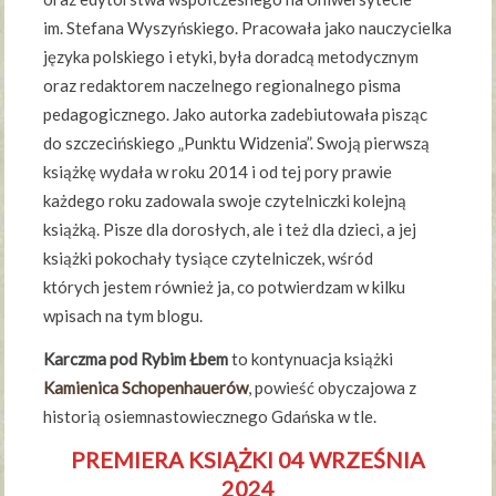
im. Stefana Wyszyńskiego. Pracowała jako nauczycielka
języka polskiego i etyki, była doradcą metodycznym
oraz redaktorem naczelnego regionalnego pisma
pedagogicznego. Jako autorka zadebiutowała pisząc
do szczecińskiego „Punktu Widzenia”. Swoją pierwszą
książkę wydała w roku 2014 i od tej pory prawie
każdego roku zadowala swoje czytelniczki kolejną
książką. Pisze dla dorosłych, ale i też dla dzieci, a jej
książki pokochały tysiące czytelniczek, wśród
których jestem również ja, co potwierdzam w kilku
wpisach na tym blogu.
Karczma pod Rybim Łbem
to kontynuacja książki
Kamienica Schopenhauerów
, powieść obyczajowa z
historią osiemnastowiecznego Gdańska w tle.
PREMIERA KSIĄŻKI 04 WRZEŚNIA
2024