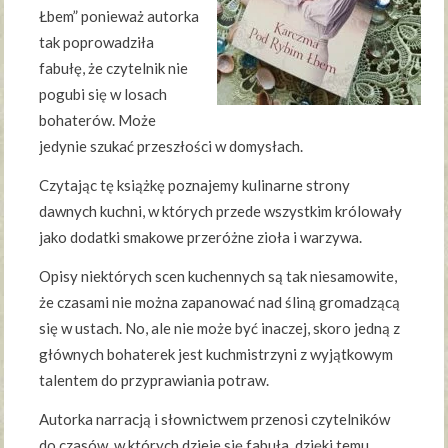
Łbem” ponieważ autorka
tak poprowadziła
fabułę, że czytelnik nie
pogubi się w losach
bohaterów. Może
jedynie szukać przeszłości w domysłach.
Czytając tę książkę poznajemy kulinarne strony
dawnych kuchni, w których przede wszystkim królowały
jako dodatki smakowe przeróżne zioła i warzywa.
Opisy niektórych scen kuchennych są tak niesamowite,
że czasami nie można zapanować nad śliną gromadzącą
się w ustach. No, ale nie może być inaczej, skoro jedną z
głównych bohaterek jest kuchmistrzyni z wyjątkowym
talentem do przyprawiania potraw.
Autorka narracją i słownictwem przenosi czytelników
do czasów, w których dzieje się fabuła, dzięki temu