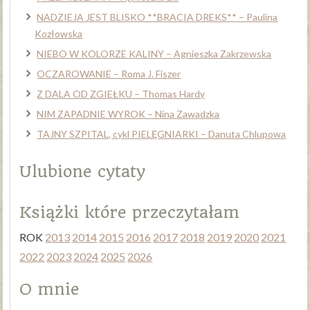
NADZIEJA JEST BLISKO **BRACIA DREKS** – Paulina
Kozłowska
NIEBO W KOLORZE KALINY – Agnieszka Zakrzewska
OCZAROWANIE – Roma J. Fiszer
Z DALA OD ZGIEŁKU – Thomas Hardy
NIM ZAPADNIE WYROK – Nina Zawadzka
TAJNY SZPITAL, cykl PIELĘGNIARKI – Danuta Chlupowa
Ulubione cytaty
Książki które przeczytałam
ROK
2013
2014
2015
2016
2017
2018
2019
2020
2021
2022
2023
2024
2025
2026
O mnie