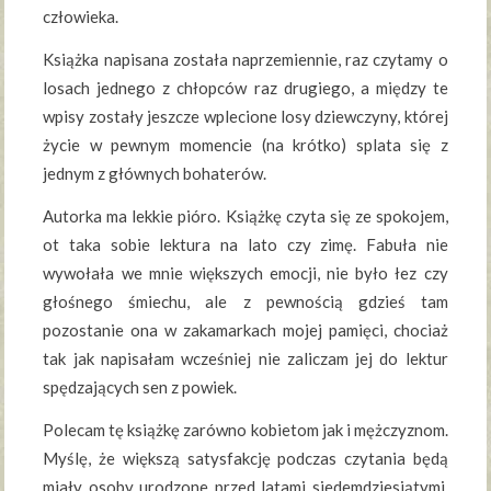
człowieka.
Książka napisana została naprzemiennie, raz czytamy o
losach jednego z chłopców raz drugiego, a między te
wpisy zostały jeszcze wplecione losy dziewczyny, której
życie w pewnym momencie (na krótko) splata się z
jednym z głównych bohaterów.
Autorka ma lekkie pióro. Książkę czyta się ze spokojem,
ot taka sobie lektura na lato czy zimę. Fabuła nie
wywołała we mnie większych emocji, nie było łez czy
głośnego śmiechu, ale z pewnością gdzieś tam
pozostanie ona w zakamarkach mojej pamięci, chociaż
tak jak napisałam wcześniej nie zaliczam jej do lektur
spędzających sen z powiek.
Polecam tę książkę zarówno kobietom jak i mężczyznom.
Myślę, że większą satysfakcję podczas czytania będą
miały osoby urodzone przed latami siedemdziesiątymi.