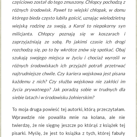
częściowo został do tego zmuszony. Chłopcy pochodzą z
różnych środowisk. Paweł to wiejski chłopak, w domu
którego bieda często lubiła gościć, uznając wielodzietną
wiejską rodzinę za swoją, a Karol to niepokorny syn
milicjanta. Chłopcy poznają się w koszarach i
zaprzyjaźniają ze sobą. Po jakimś czasie ich drogi
rozchodzą się, po to by wkrótce znów się spotkać. Obaj
szukają swojego miejsca w życiu i chociaż wyrośli w
różnych środowiskach ich przyjaźń potrafi przetrwać
najtrudniejsze chwile. Czy kariera wojskowa jest pisana
każdemu z nich? Czy służba wojskowa nie zakłóci im
życia prywatnego? Jak poradzą sobie w trudnych dla
siebie latach i w środowisku żołnierskim?
To moja druga powieść tej autorki, którą przeczytałam.
Wprawdzie nie powaliła mnie na kolana, ale nie
twierdzę, że nie sięgnę jeszcze po którąś z książek tej
pisarki. Myślę, że jest to książka z tych, której fabuły