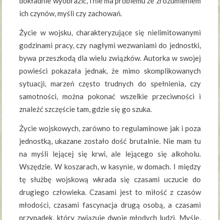
dokładnie wyobrazić, i nie ma problemu ze zrozumieniem
ich czynów, myśli czy zachowań.
Życie w wojsku, charakteryzujące się nielimitowanymi
godzinami pracy, czy nagłymi wezwaniami do jednostki,
bywa przeszkodą dla wielu związków. Autorka w swojej
powieści pokazała jednak, że mimo skomplikowanych
sytuacji, marzeń często trudnych do spełnienia, czy
samotności, można pokonać wszelkie przeciwności i
znaleźć szczęście tam, gdzie się go szuka.
Życie wojskowych, zarówno to regulaminowe jak i poza
jednostką, ukazane zostało dość brutalnie. Nie mam tu
na myśli lejącej się krwi, ale lejącego się alkoholu.
Wszędzie. W koszarach, w kasynie, w domach. I między
tę służbę wojskową wkrada się czasami uczucie do
drugiego człowieka. Czasami jest to miłość z czasów
młodości, czasami fascynacja drugą osobą, a czasami
przypadek, który związuje dwoje młodych ludzi. Myślę,