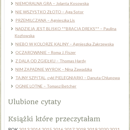
NIEMORALNA GRA – Jolanta Kosowska
NIE WSZYSTKO ZŁOTO – Aga Sotor
PRZEMILCZANA – Agnieszka Lis
NADZIEJA JEST BLISKO **BRACIA DREKS** – Paulina
Kozłowska
NIEBO W KOLORZE KALINY – Agnieszka Zakrzewska
OCZAROWANIE – Roma J. Fiszer
Z DALA OD ZGIEŁKU – Thomas Hardy
NIM ZAPADNIE WYROK – Nina Zawadzka
TAJNY SZPITAL, cykl PIELĘGNIARKI – Danuta Chlupowa
OGNIE LOTNE – Tomasz Betcher
Ulubione cytaty
Książki które przeczytałam
ROK
2013
2014
2015
2016
2017
2018
2019
2020
2021