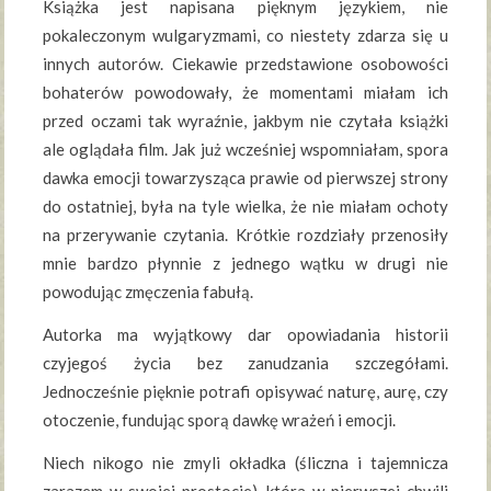
Książka jest napisana pięknym językiem, nie
pokaleczonym wulgaryzmami, co niestety zdarza się u
innych autorów. Ciekawie przedstawione osobowości
bohaterów powodowały, że momentami miałam ich
przed oczami tak wyraźnie, jakbym nie czytała książki
ale oglądała film. Jak już wcześniej wspomniałam, spora
dawka emocji towarzysząca prawie od pierwszej strony
do ostatniej, była na tyle wielka, że nie miałam ochoty
na przerywanie czytania. Krótkie rozdziały przenosiły
mnie bardzo płynnie z jednego wątku w drugi nie
powodując zmęczenia fabułą.
Autorka ma wyjątkowy dar opowiadania historii
czyjegoś życia bez zanudzania szczegółami.
Jednocześnie pięknie potrafi opisywać naturę, aurę, czy
otoczenie, fundując sporą dawkę wrażeń i emocji.
Niech nikogo nie zmyli okładka (śliczna i tajemnicza
zarazem w swojej prostocie), która w pierwszej chwili