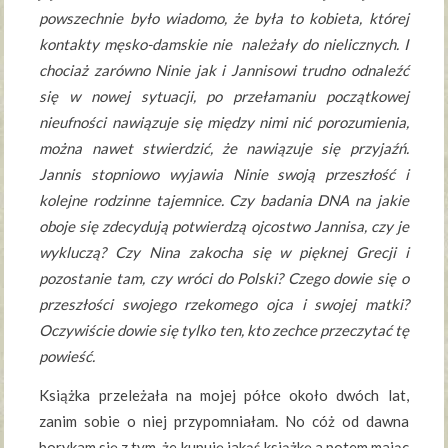
powszechnie było wiadomo, że była to kobieta, której
kontakty męsko-damskie nie należały do nielicznych. I
chociaż zarówno Ninie jak i Jannisowi trudno odnaleźć
się w nowej sytuacji, po przełamaniu początkowej
nieufności nawiązuje się między nimi nić porozumienia,
można nawet stwierdzić, że nawiązuje się przyjaźń.
Jannis stopniowo wyjawia Ninie swoją przeszłość i
kolejne rodzinne tajemnice. Czy badania DNA na jakie
oboje się zdecydują potwierdzą ojcostwo Jannisa, czy je
wykluczą? Czy Nina zakocha się w pięknej Grecji i
pozostanie tam, czy wróci do Polski? Czego dowie się o
przeszłości swojego rzekomego ojca i swojej matki?
Oczywiście dowie się tylko ten, kto zechce przeczytać tę
powieść.
Książka przeleżała na mojej półce około dwóch lat,
zanim sobie o niej przypomniałam. No cóż od dawna
borykam się z tym, że kupuję jakąś książkę a potem mając