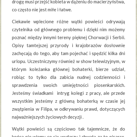
drogę musi przejść kobieta w dążeniu do macierzyństwa,
co często nie jest miłe i łatwe.
Ciekawie wplecione różne wątki powieści odrywają
czytelnika od głównego problemu i dzięki nim możemy
poznać między innymi tereny pięknej Chorwacji i Serbii.
Opisy tamtejszej przyrody i krajobrazów dosłownie
zachęcają do tego, aby tam pojechać i spędzić kilka dni
urlopu. Uczestniczymy również w show telewizyjnym, w
którym koleżanka głównej bohaterki, bierze udział,
robiąc to tylko dla zabicia nudnej codzienności i
sprawdzenia swoich umiejętności piosenkarskich.
Jesteśmy świadkami intryg kolegi z pracy, ale przede
wszystkim jesteśmy z główną bohaterką w czasie jej
zwątpienia w Filipa, w odkrywaniu prawd, dotyczących
najważniejszych życiowych decyzji .
Wątki powieści są częściowo tak tajemnicze, że do
końca nie wiemy co się wydarzy i chwała za to pisarce,