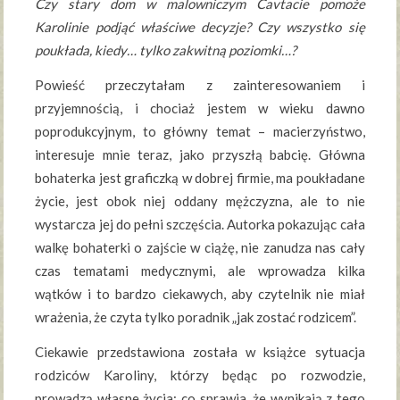
Czy stary dom w malowniczym Cavtacie pomoże
Karolinie podjąć właściwe decyzje? Czy wszystko się
poukłada, kiedy… tylko zakwitną poziomki…?
Powieść przeczytałam z zainteresowaniem i
przyjemnością, i chociaż jestem w wieku dawno
poprodukcyjnym, to główny temat – macierzyństwo,
interesuje mnie teraz, jako przyszłą babcię. Główna
bohaterka jest graficzką w dobrej firmie, ma poukładane
życie, jest obok niej oddany mężczyzna, ale to nie
wystarcza jej do pełni szczęścia. Autorka pokazując cała
walkę bohaterki o zajście w ciążę, nie zanudza nas cały
czas tematami medycznymi, ale wprowadza kilka
wątków i to bardzo ciekawych, aby czytelnik nie miał
wrażenia, że czyta tylko poradnik „jak zostać rodzicem”.
Ciekawie przedstawiona została w książce sytuacja
rodziców Karoliny, którzy będąc po rozwodzie,
prowadzą własne życia; co sprawia, że wynikają z tego