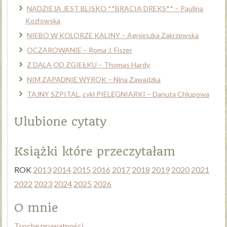
NADZIEJA JEST BLISKO **BRACIA DREKS** – Paulina
Kozłowska
NIEBO W KOLORZE KALINY – Agnieszka Zakrzewska
OCZAROWANIE – Roma J. Fiszer
Z DALA OD ZGIEŁKU – Thomas Hardy
NIM ZAPADNIE WYROK – Nina Zawadzka
TAJNY SZPITAL, cykl PIELĘGNIARKI – Danuta Chlupowa
Ulubione cytaty
Książki które przeczytałam
ROK
2013
2014
2015
2016
2017
2018
2019
2020
2021
2022
2023
2024
2025
2026
O mnie
Trochę prywatności