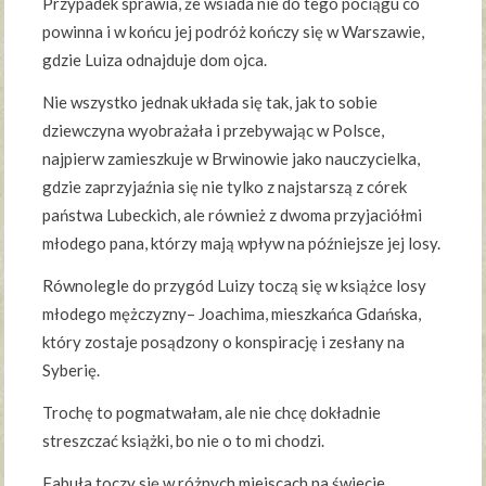
Przypadek sprawia, że wsiada nie do tego pociągu co
powinna i w końcu jej podróż kończy się w Warszawie,
gdzie Luiza odnajduje dom ojca.
Nie wszystko jednak układa się tak, jak to sobie
dziewczyna wyobrażała i przebywając w Polsce,
najpierw zamieszkuje w Brwinowie jako nauczycielka,
gdzie zaprzyjaźnia się nie tylko z najstarszą z córek
państwa Lubeckich, ale również z dwoma przyjaciółmi
młodego pana, którzy mają wpływ na późniejsze jej losy.
Równolegle do przygód Luizy toczą się w książce losy
młodego mężczyzny– Joachima, mieszkańca Gdańska,
który zostaje posądzony o konspirację i zesłany na
Syberię.
Trochę to pogmatwałam, ale nie chcę dokładnie
streszczać książki, bo nie o to mi chodzi.
Fabuła toczy się w różnych miejscach na świecie,