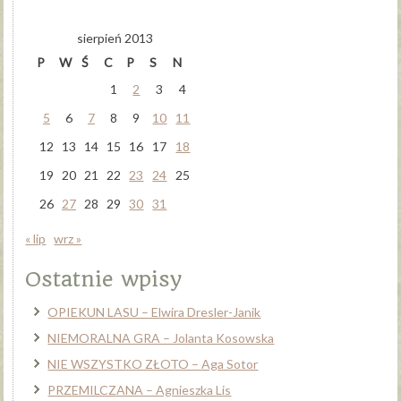
sierpień 2013
P
W
Ś
C
P
S
N
1
2
3
4
5
6
7
8
9
10
11
12
13
14
15
16
17
18
19
20
21
22
23
24
25
26
27
28
29
30
31
« lip
wrz »
Ostatnie wpisy
OPIEKUN LASU – Elwira Dresler-Janik
NIEMORALNA GRA – Jolanta Kosowska
NIE WSZYSTKO ZŁOTO – Aga Sotor
PRZEMILCZANA – Agnieszka Lis