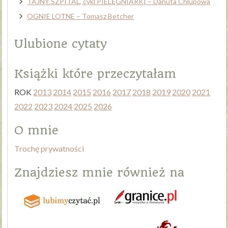
TAJNY SZPITAL, cykl PIELĘGNIARKI – Danuta Chlupowa
OGNIE LOTNE – Tomasz Betcher
Ulubione cytaty
Książki które przeczytałam
ROK
2013
2014
2015
2016
2017
2018
2019
2020
2021
2022
2023
2024
2025
2026
O mnie
Trochę prywatności
Znajdziesz mnie również na