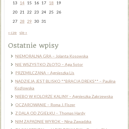
13
14
15
16
17
18
19
20
21
22
23
24
25
26
27
28
29
30
31
« cze
sie »
Ostatnie wpisy
NIEMORALNA GRA – Jolanta Kosowska
NIE WSZYSTKO ZŁOTO – Aga Sotor
PRZEMILCZANA – Agnieszka Lis
NADZIEJA JEST BLISKO **BRACIA DREKS** – Paulina
Kozłowska
NIEBO W KOLORZE KALINY – Agnieszka Zakrzewska
OCZAROWANIE – Roma J. Fiszer
Z DALA OD ZGIEŁKU – Thomas Hardy
NIM ZAPADNIE WYROK – Nina Zawadzka