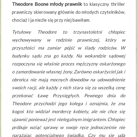
Theodore Boone młody prawnik
to klasyczny thriller
prawniczy skierowany głównie do młodych czytelników,
chociaż i ja nieźle się przy niej bawiłam.
Tytułowy Theodore to trzynastoletni chłopiec
wychowywany w rodzinie prawniczej, który w
przyszłości ma zamiar pójść w ślady rodziców. W
budynku sądu zna go każdy. Na wokandzie sądowej
rozpoczyna się właśnie proces mężczyzny oskarżonego
o zamordowanie własnej żony. Zarówno oskarżyciel jak i
obrońca nie mają mocnych dowodów na udowodnienie
swoich racji, ale każdy z nich stara się za wszelką cenę
przekonać Ławę Przysięgłych. Pewnego dnia do
Theodore przychodzi jego kolega i oznajmia, że zna
kogoś kto widział mordercę kobiety, ale nie chce się
ujawnić ponieważ jest nielegalnym imigrantem. Chłopiec
próbuje wziąć sprawy w swoje ręce jednocześnie nie
narażając potencjalnego świadka. Czy mu się uda