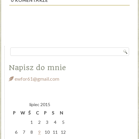
0
KOMENTARZE
Napisz do mnie
ewfor61@gmail.com
lipiec 2015
P
W
Ś
C
P
S
N
1
2
3
4
5
6
7
8
9
10
11
12