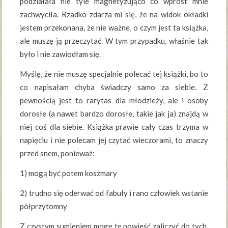
podziałała nie tyle magnetyzująco co wprost mnie
zachwyciła. Rzadko zdarza mi się, że na widok okładki
jestem przekonana, że nie ważne, o czym jest ta książka,
ale muszę ją przeczytać. W tym przypadku, właśnie tak
było i nie zawiodłam się.
Myślę, że nie muszę specjalnie polecać tej książki, bo to
co napisałam chyba świadczy samo za siebie. Z
pewnością jest to rarytas dla młodzieży, ale i osoby
dorosłe (a nawet bardzo dorosłe, takie jak ja) znajdą w
niej coś dla siebie. Książka prawie cały czas trzyma w
napięciu i nie polecam jej czytać wieczorami, to znaczy
przed snem, ponieważ:
1) mogą być potem koszmary
2) trudno się oderwać od fabuły i rano człowiek wstanie
półprzytomny
Z czystym sumieniem mogę tę powieść zaliczyć do tych,