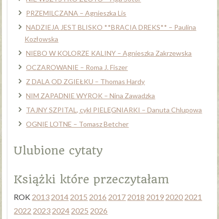
PRZEMILCZANA – Agnieszka Lis
NADZIEJA JEST BLISKO **BRACIA DREKS** – Paulina
Kozłowska
NIEBO W KOLORZE KALINY – Agnieszka Zakrzewska
OCZAROWANIE – Roma J. Fiszer
Z DALA OD ZGIEŁKU – Thomas Hardy
NIM ZAPADNIE WYROK – Nina Zawadzka
TAJNY SZPITAL, cykl PIELĘGNIARKI – Danuta Chlupowa
OGNIE LOTNE – Tomasz Betcher
Ulubione cytaty
Książki które przeczytałam
ROK
2013
2014
2015
2016
2017
2018
2019
2020
2021
2022
2023
2024
2025
2026