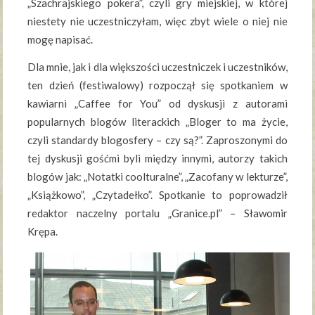
„Szachrajskiego pokera”, czyli gry miejskiej, w której
niestety nie uczestniczyłam, więc zbyt wiele o niej nie
mogę napisać.
Dla mnie, jak i dla większości uczestniczek i uczestników,
ten dzień (festiwalowy) rozpoczął się spotkaniem w
kawiarni „Caffee for You” od dyskusji z autorami
popularnych blogów literackich „Bloger to ma życie,
czyli standardy blogosfery – czy są?”. Zaproszonymi do
tej dyskusji gośćmi byli między innymi, autorzy takich
blogów jak: „Notatki coolturalne”, „Zacofany w lekturze”,
„Książkowo”, „Czytadełko”. Spotkanie to poprowadził
redaktor naczelny portalu „Granice.pl” – Sławomir
Krępa.