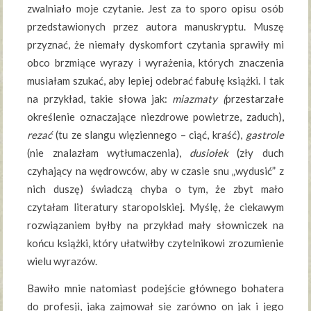
zwalniało moje czytanie. Jest za to sporo opisu osób
przedstawionych przez autora manuskryptu. Muszę
przyznać, że niemały dyskomfort czytania sprawiły mi
obco brzmiące wyrazy i wyrażenia, których znaczenia
musiałam szukać, aby lepiej odebrać fabułę książki. I tak
na przykład, takie słowa jak:
miazmaty (
przestarzałe
określenie oznaczające niezdrowe powietrze, zaduch),
rezać
(tu ze slangu więziennego – ciąć, kraść),
gastrole
(nie znalazłam wytłumaczenia),
dusiołek
(zły duch
czyhający na wędrowców, aby w czasie snu „wydusić” z
nich duszę) świadczą chyba o tym, że zbyt mało
czytałam literatury staropolskiej. Myślę, że ciekawym
rozwiązaniem byłby na przykład mały słowniczek na
końcu książki, który ułatwiłby czytelnikowi zrozumienie
wielu wyrazów.
Bawiło mnie natomiast podejście głównego bohatera
do profesji, jaką zajmował się zarówno on jak i jego