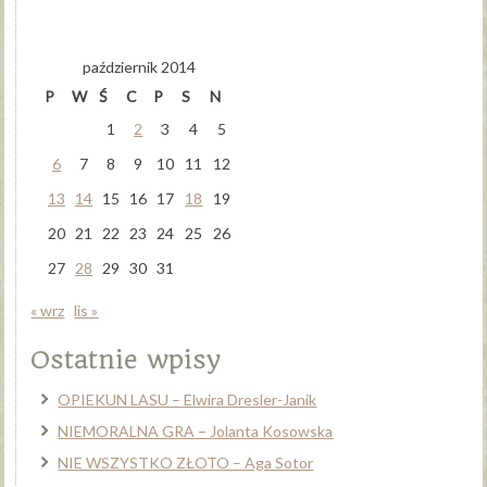
październik 2014
P
W
Ś
C
P
S
N
1
2
3
4
5
6
7
8
9
10
11
12
13
14
15
16
17
18
19
20
21
22
23
24
25
26
27
28
29
30
31
« wrz
lis »
Ostatnie wpisy
OPIEKUN LASU – Elwira Dresler-Janik
NIEMORALNA GRA – Jolanta Kosowska
NIE WSZYSTKO ZŁOTO – Aga Sotor