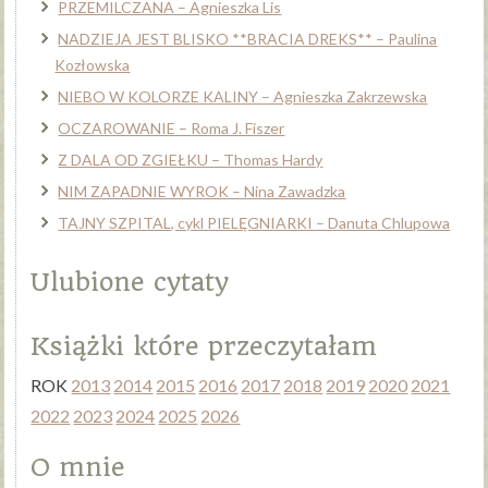
PRZEMILCZANA – Agnieszka Lis
NADZIEJA JEST BLISKO **BRACIA DREKS** – Paulina
Kozłowska
NIEBO W KOLORZE KALINY – Agnieszka Zakrzewska
OCZAROWANIE – Roma J. Fiszer
Z DALA OD ZGIEŁKU – Thomas Hardy
NIM ZAPADNIE WYROK – Nina Zawadzka
TAJNY SZPITAL, cykl PIELĘGNIARKI – Danuta Chlupowa
Ulubione cytaty
Książki które przeczytałam
ROK
2013
2014
2015
2016
2017
2018
2019
2020
2021
2022
2023
2024
2025
2026
O mnie