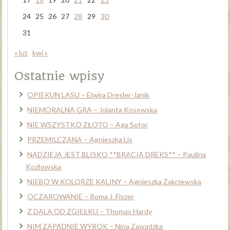
24
25
26
27
28
29
30
31
« lut
kwi »
Ostatnie wpisy
OPIEKUN LASU – Elwira Dresler-Janik
NIEMORALNA GRA – Jolanta Kosowska
NIE WSZYSTKO ZŁOTO – Aga Sotor
PRZEMILCZANA – Agnieszka Lis
NADZIEJA JEST BLISKO **BRACIA DREKS** – Paulina
Kozłowska
NIEBO W KOLORZE KALINY – Agnieszka Zakrzewska
OCZAROWANIE – Roma J. Fiszer
Z DALA OD ZGIEŁKU – Thomas Hardy
NIM ZAPADNIE WYROK – Nina Zawadzka