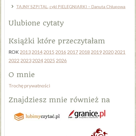
TAJNY SZPITAL, cykl PIELĘGNIARKI – Danuta Chlupowa
Ulubione cytaty
Książki które przeczytałam
ROK
2013
2014
2015
2016
2017
2018
2019
2020
2021
2022
2023
2024
2025
2026
O mnie
Trochę prywatności
Znajdziesz mnie również na