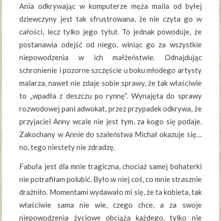
Ania odkrywając w komputerze męża maila od byłej
dziewczyny jest tak sfrustrowana, że nie czyta go w
całości, lecz tylko jego tytuł. To jednak powoduje, że
postanawia odejść od niego, winiąc go za wszystkie
niepowodzenia w ich małżeństwie. Odnajdując
schronienie i pozorne szczęście u boku młodego artysty
malarza, nawet nie zdaje sobie sprawy, że tak właściwie
to „wpadła z deszczu po rynnę”. Wynajęta do sprawy
rozwodowej pani adwokat, przez przypadek odkrywa, że
przyjaciel Anny wcale nie jest tym, za kogo się podaje.
Zakochany w Annie do szaleństwa Michał okazuje się…
no, tego niestety nie zdradzę.
Fabuła jest dla mnie tragiczna, chociaż samej bohaterki
nie potrafiłam polubić. Było w niej coś, co mnie strasznie
drażniło. Momentami wydawało mi się, że ta kobieta, tak
właściwie sama nie wie, czego chce, a za swoje
niepowodzenia życiowe obciąża każdego, tylko nie