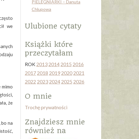
PIELĘGNIARKI – Danuta
Chlupowa
często
Ulubione cytaty
cił we
Książki które
sanych
przeczytałam
rodzaju
ROK
2013
2014
2015
2016
2017
2018
2019
2020
2021
2022
2023
2024
2025
2026
le mimo
łości,
O mnie
ała, że
Trochę prywatności
Znajdziesz mnie
, bo na
również na
istość,