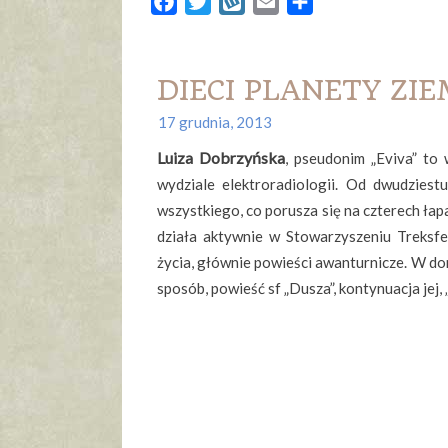
Facebook
Twitter
Wykop
Email
Share
DIECI PLANETY ZIEM
17 grudnia, 2013
Luiza Dobrzyńska
, pseudonim „Eviva” to
wydziale elektroradiologii. Od dwudziestu
wszystkiego, co porusza się na czterech ła
działa aktywnie w Stowarzyszeniu Treksf
życia, głównie powieści awanturnicze. W do
sposób, powieść sf „Dusza”, kontynuacja jej,