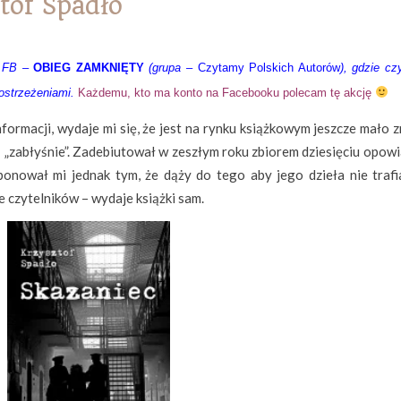
of Spadło
a FB –
OBIEG ZAMKNIĘTY
(grupa –
Czytamy Polskich Autorów
), gdzie cz
postrzeżeniami.
Każdemu, kto ma konto na Facebooku polecam tę akcję
nformacji, wydaje mi się, że jest na rynku książkowym jeszcze mało
ś „zabłyśnie”. Zadebiutował w zeszłym roku zbiorem dziesięciu opow
mponował mi jednak tym, że dąży do tego aby jego dzieła nie trafi
e czytelników – wydaje książki sam.