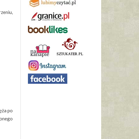
zeniu,
ręża po
aconego