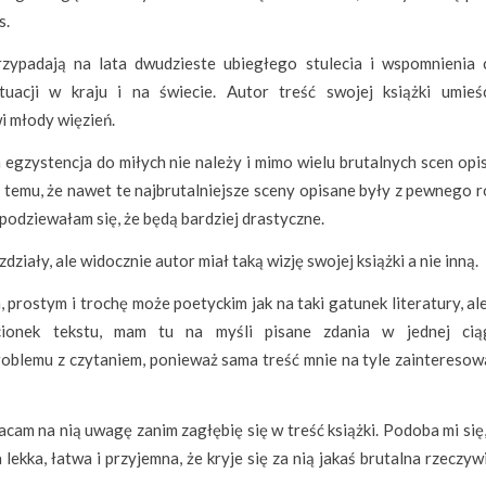
s.
zypadają na lata dwudzieste ubiegłego stulecia i wspomnienia 
uacji w kraju i na świecie. Autor treść swojej książki umieś
i młody więzień.
 egzystencja do miłych nie należy i mimo wielu brutalnych scen opi
i temu, że nawet te najbrutalniejsze sceny opisane były z pewnego 
 spodziewałam się, że będą bardziej drastyczne.
ziały, ale widocznie autor miał taką wizję swojej książki a nie inną.
 prostym i trochę może poetyckim jak na taki gatunek literatury, a
cionek tekstu, mam tu na myśli pisane zdania w jednej ciąg
problemu z czytaniem, ponieważ sama treść mnie na tyle zainteresow
cam na nią uwagę zanim zagłębię się w treść książki. Podoba mi się
 lekka, łatwa i przyjemna, że kryje się za nią jakaś brutalna rzeczyw