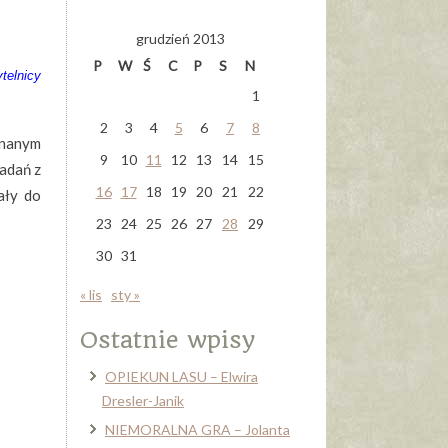
grudzień 2013
P
W
Ś
C
P
S
N
ytelnicy
1
2
3
4
5
6
7
8
 znanym
9
10
11
12
13
14
15
iadań z
16
17
18
19
20
21
22
ały do
23
24
25
26
27
28
29
30
31
« lis
sty »
Ostatnie wpisy
OPIEKUN LASU – Elwira
Dresler-Janik
NIEMORALNA GRA – Jolanta