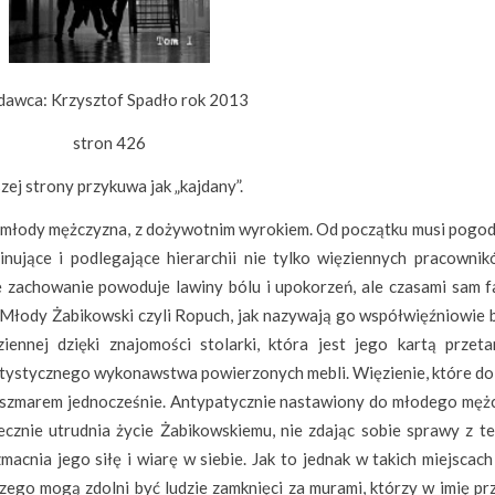
awca: Krzysztof Spadło rok 2013
stron 426
szej strony przykuwa jak „kajdany”.
 młody mężczyzna, z dożywotnim wyrokiem. Od początku musi pogodz
nujące i podlegające hierarchii nie tylko więziennych pracownik
 zachowanie powoduje lawiny bólu i upokorzeń, ale czasami sam fa
. Młody Żabikowski czyli Ropuch, jak nazywają go współwięźniowie 
iennej dzięki znajomości stolarki, która jest jego kartą przet
tystycznego wykonawstwa powierzonych mebli. Więzienie, które do
koszmarem jednocześnie. Antypatycznie nastawiony do młodego męż
znie utrudnia życie Żabikowskiemu, nie zdając sobie sprawy z te
acnia jego siłę i wiarę w siebie. Jak to jednak w takich miejscach
zego mogą zdolni być ludzie zamknięci za murami, którzy w imię prz