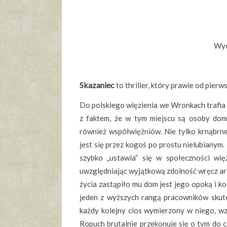
Wyd
Skazaniec
to thriller, który prawie od pierw
Do polskiego więzienia we Wronkach trafia
z faktem, że w tym miejscu są osoby domi
również współwięźniów. Nie tylko krnąbrne
jest się przez kogoś po prostu nielubianym
szybko „ustawia” się w społeczności więz
uwzględniając wyjątkową zdolność wręcz ar
życia zastąpiło mu dom jest jego opoką i 
jeden z wyższych rangą pracowników skutec
każdy kolejny cios wymierzony w niego, wzm
Ropuch brutalnie przekonuje się o tym do c