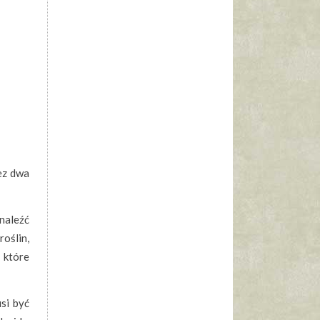
zez dwa
dnaleźć
oślin,
 które
si być