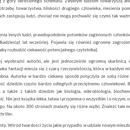
 z góry określonego schematu. Zwykłym ludziom towarzyszą and
otrzebę towarzystwa, bliskości drugiego człowieka, niesienia po
ach zastępują ludzi, chociaż nie mogą pochwalić się czymś tak ważn
nienia innych ludzi, prawdopodobnie potomków zaginionych członków
ilkadziesiąt lat wcześniej. Pojawia się również ogromne zagrożen
, aby rozbudzić ciekawość potencjalnego czytelnika).
j wyobraźni autorki, ale jest jednocześnie ogromną skarbnicą 
wka fantazji miesza się z szarą rzeczywistością, która w każdym mi
obna. Autorka w bardzo ciekawy sposób połączyła ze sobą różne 
ść dziedzin często bardzo odległych przeciętnemu człowiekowi. 
a także z takich dziedzin jak biologia, mikrobiologia, biochem
. Nie jest książka lekka, łatwa i przyjemna o wszystkim i o niczym, o
go. Na około 300 stronach znalazły się różne wątki. Znaleźć tam 
hriller.
enty. Wśród twardości życia jakie przypadło w udziale nowym miesz