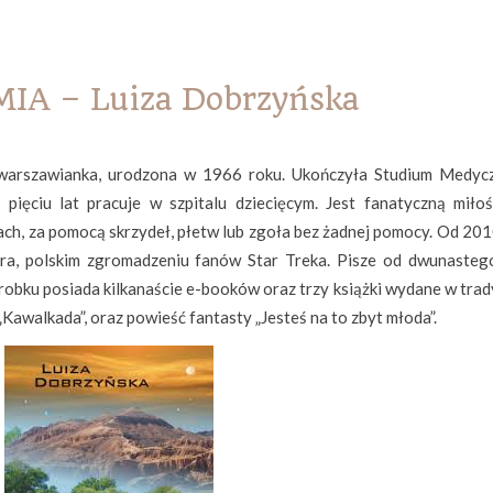
IA – Luiza Dobrzyńska
 warszawianka, urodzona w 1966 roku. Ukończyła Studium Medyc
 pięciu lat pracuje w szpitalu dziecięcym. Jest fanatyczną miłoś
pach, za pomocą skrzydeł, płetw lub zgoła bez żadnej pomocy. Od 20
era, polskim zgromadzeniu fanów Star Treka. Pisze od dwunasteg
robku posiada kilkanaście e-booków oraz trzy książki wydane w trad
 „Kawalkada”, oraz powieść fantasty „Jesteś na to zbyt młoda”.