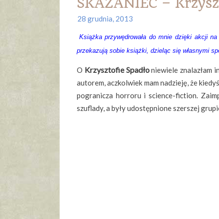
SKAZANIEC – Krzyszt
28 grudnia, 2013
Książka przywędrowała do mnie dzięki akcji n
przekazują sobie książki, dzieląc się własnymi s
Krzysztofie Spadło
O
niewiele znalazłam i
autorem, aczkolwiek mam nadzieję, że kiedy
pogranicza horroru i science-­fiction. Zai
szuflady, a były udostępnione szerszej grupi