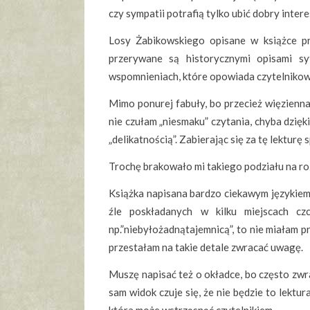
czy sympatii potrafią tylko ubić dobry intere
Losy Żabikowskiego opisane w książce pr
przerywane są historycznymi opisami syt
wspomnieniach, które opowiada czytelnikow
Mimo ponurej fabuły, bo przecież więzienna
nie czułam „niesmaku” czytania, chyba dzięk
„delikatnością”. Zabierając się za tę lekturę
Trochę brakowało mi takiego podziału na rozd
Książka napisana bardzo ciekawym językiem,
źle poskładanych w kilku miejscach cz
np.”niebyłożadnątajemnicą”, to nie miałam 
przestałam na takie detale zwracać uwagę.
Muszę napisać też o okładce, bo często zwra
sam widok czuje się, że nie będzie to lektura