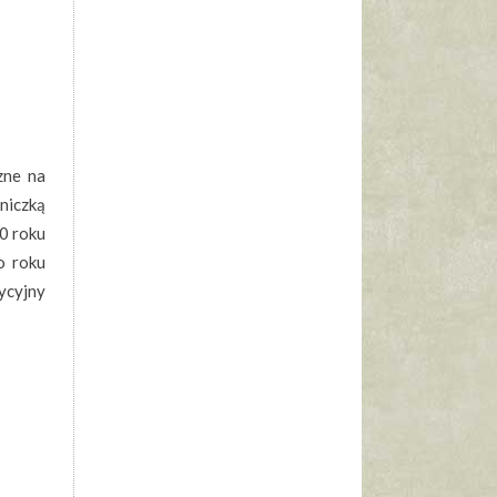
zne na
niczką
10 roku
o roku
ycyjny