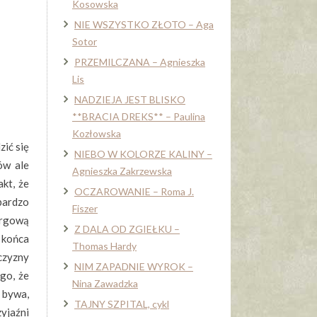
Kosowska
NIE WSZYSTKO ZŁOTO – Aga
Sotor
PRZEMILCZANA – Agnieszka
Lis
NADZIEJA JEST BLISKO
**BRACIA DREKS** – Paulina
Kozłowska
ić się
NIEBO W KOLORZE KALINY –
ów ale
Agnieszka Zakrzewska
kt, że
OCZAROWANIE – Roma J.
bardzo
Fiszer
argową
Z DALA OD ZGIEŁKU –
 końca
Thomas Hardy
czyzny
NIM ZAPADNIE WYROK –
go, że
Nina Zawadzka
 bywa,
TAJNY SZPITAL, cykl
yjaźni