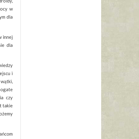
roidy,
mocy w
ym dla
 innej
ie dla
wiedzy
ejscu i
wątki,
Bogate
ia czy
t takie
możemy
kańcom