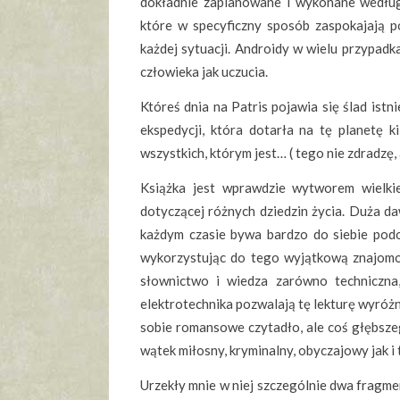
dokładnie zaplanowane i wykonane według
które w specyficzny sposób zaspokajają p
każdej sytuacji. Androidy w wielu przypadk
człowieka jak uczucia.
Któreś dnia na Patris pojawia się ślad ist
ekspedycji, która dotarła na tę planetę k
wszystkich, którym jest… ( tego nie zdradzę
Książka jest wprawdzie wytworem wielkie
dotyczącej różnych dziedzin życia. Duża da
każdym czasie bywa bardzo do siebie pod
wykorzystując do tego wyjątkową znajomo
słownictwo i wiedza zarówno techniczna, 
elektrotechnika pozwalają tę lekturę wyróżnić
sobie romansowe czytadło, ale coś głębsze
wątek miłosny, kryminalny, obyczajowy jak i t
Urzekły mnie w niej szczególnie dwa fragm