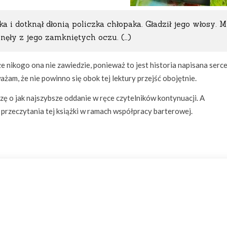
a i dotknął dłonią policzka chłopaka. Gładził jego włosy. M
łynęły z jego zamkniętych oczu. (…)
 nikogo ona nie zawiedzie, ponieważ to jest historia napisana serc
am, że nie powinno się obok tej lektury przejść obojętnie.
szę o jak najszybsze oddanie w ręce czytelników kontynuacji. A
 przeczytania tej książki w ramach współpracy barterowej.