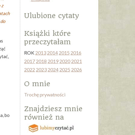
 z
atach
Ulubione cytaty
 do
Książki które
przeczytałam
as
ząć
ROK
2013
2014
2015
2016
ytać,
2017
2018
2019
2020
2021
2022
2023
2024
2025
2026
O mnie
Trochę prywatności
Znajdziesz mnie
na, bo
również na