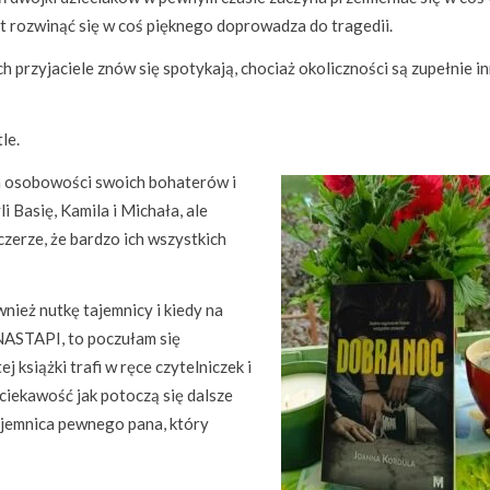
st rozwinąć się w coś pięknego doprowadza do tragedii.
h przyjaciele znów się spotykają, chociaż okoliczności są zupełnie in
le.
 osobowości swoich bohaterów i
 Basię, Kamila i Michała, ale
zerze, że bardzo ich wszystkich
nież nutkę tajemnicy i kiedy na
NASTAPI, to poczułam się
 książki trafi w ręce czytelniczek i
 ciekawość jak potoczą się dalsze
ajemnica pewnego pana, który