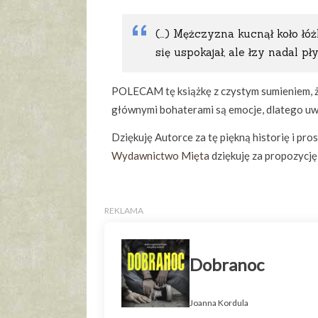
(…) Mężczyzna kucnął koło łóżk
się uspokajał, ale łzy nadal p
POLECAM tę książkę z czystym sumieniem, że
głównymi bohaterami są emocje, dlatego uważ
Dziękuję Autorce za tę piękną historię i pro
Wydawnictwo Mięta
dziękuję za propozycję