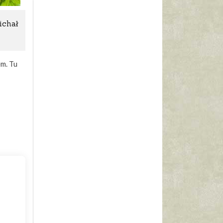
ichał
em. Tu