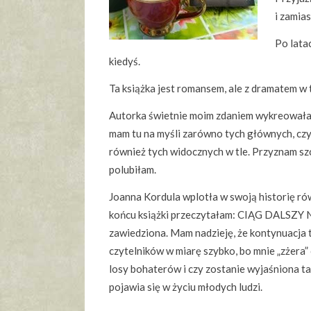
i zamia
Po latac
kiedyś.
Ta książka jest romansem, ale z dramatem w t
Autorka świetnie moim zdaniem wykreowała
mam tu na myśli zarówno tych głównych, czyli
również tych widocznych w tle. Przyznam szc
polubiłam.
Joanna Kordula wplotła w swoją historię rów
końcu książki przeczytałam: CIĄG DALSZY 
zawiedziona. Mam nadzieję, że kontynuacja tej
czytelników w miarę szybko, bo mnie „zżera”
losy bohaterów i czy zostanie wyjaśniona t
pojawia się w życiu młodych ludzi.