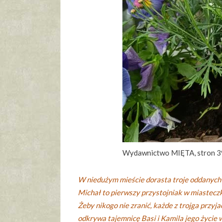
Wydawnictwo MIĘTA, stron 
W niedużym mieście dorasta troje oddanych p
Michał to pierwszy przystojniak w miasteczk
Żeby nikogo nie zranić, każde z trojga przyj
odkrywa tajemnicę Basi i Kamila jego życie 