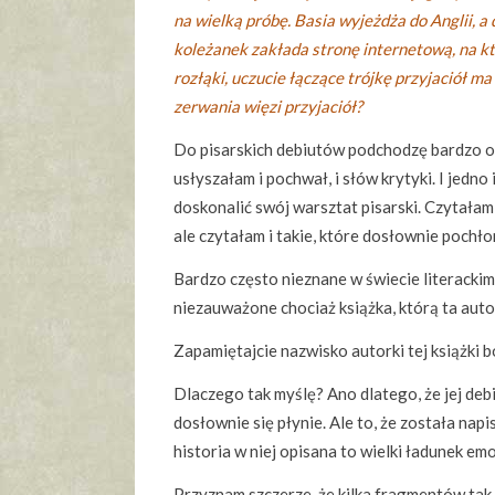
na wielką próbę. Basia wyjeżdża do Anglii, a 
koleżanek zakłada stronę internetową, na któ
rozłąki, uczucie łączące trójkę przyjaciół ma
zerwania więzi przyjaciół?
Do pisarskich debiutów podchodzę bardzo o
usłyszałam i pochwał, i słów krytyki. I jedno
doskonalić swój warsztat pisarski. Czytałam j
ale czytałam i takie, które dosłownie pochł
Bardzo często nieznane w świecie literackim
niezauważone chociaż książka, którą ta autor
Zapamiętajcie nazwisko autorki tej książki 
Dlaczego tak myślę? Ano dlatego, że jej debi
dosłownie się płynie. Ale to, że została napis
historia w niej opisana to wielki ładunek emo
Przyznam szczerze, że kilka fragmentów tak