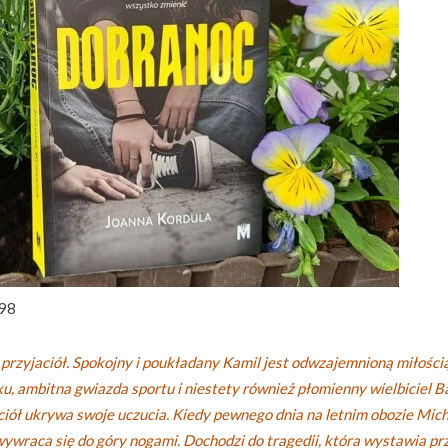
398
rzyjaciół. Spokojny i poukładany Kamil jest odwzajemnioną miłością
u, ambitna gwiazda sportu i niestety również płomienny wielbiciel Ba
aciół ukrywa swoje uczucia. Kiedy pewnego dnia na letnim obozie Mic
wywraca się do góry nogami. Dochodzi do tragedii, która wystawia pr