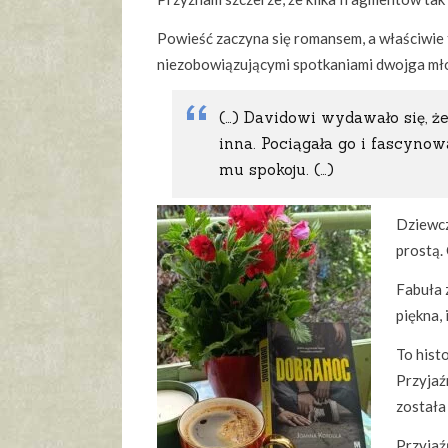
Powieść zaczyna się romansem, a właściwie 
niezobowiązującymi spotkaniami dwojga mło
(…) Davidowi wydawało się, że
inna. Pociągała go i fascynowa
mu spokoju. (…)
Dziewcz
prostą. 
Fabuła z
piękna, 
To hist
Przyjaź
została
Przyjaź