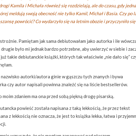
drogi Kamila i Michała również się rozdzielają, ale do czasu, gdy jedna
rej meldują swoją obecność nie tylko Kamil, Michał i Basia. Czy po l
 szansę powrócić? Co wydarzyło się na letnim obozie i przyczyniło się
strożnie. Pamiętam jak sama debiutowałam jako autorka i ile wówcz
 i drugie było mi jednak bardzo potrzebne, aby uwierzyć w siebie i zac
uż takie debiutanckie książki, których tak właściwie „nie dało się” cz
onęłam.
 nazwisko autorki/autora ginie w gąszczu tych znanych i bywa
ka czy autor napisali powinna znaleźć się na liście bestsellerów.
bo moim zdaniem ma ona przed sobą piękną drogę pisarską.
utancka powieść została napisana z taką lekkością, że przez tekst
ana z lekkością nie oznacza, że jest to książka lekka, łatwa i przyjem
cji.
 mnie wzruszyło, że nie mogłam zapanować nad płaczem.