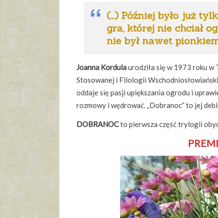
(…) Później było już ty
gra, której nie chciał o
nie był nawet pionkiem.
Joanna Kordula
urodziła się w 1973 roku w
Stosowanej i Filologii Wschodniosłowiańsk
oddaje się pasji upiększania ogrodu i uprawi
rozmowy i wędrować. „Dobranoc” to jej debi
DOBRANOC
to pierwsza część trylogii oby
PREMI