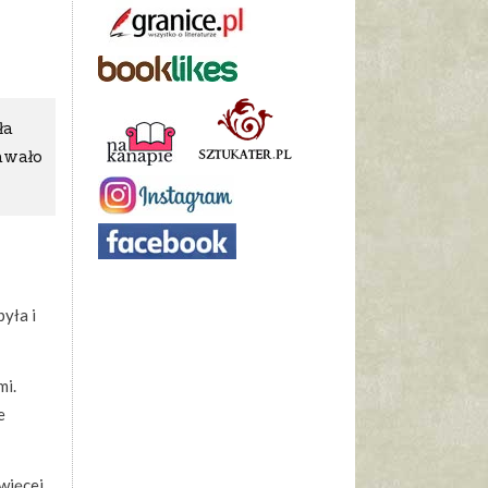
ła
dawało
była i
mi.
e
więcej