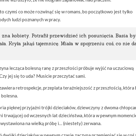
to czymś co może rozwinąć się w romans, bo początkowo jest tylko
dych ludzi poznanych w pracy.
 zna kobiety. Potrafił przewidzieć ich posunięcia. Basia by
ła. Kryła jakąś tajemnicę. Miała w spojrzeniu coś, co nie 
yna lecząca bolesną ranę z przeszłości próbuje wyjść na uczuciową
Czy jej się to uda? Musicie przeczytać sami.
awiera retrospekcje, przeplata teraźniejszość z przeszłością, która 
i bolesna.
oria pięknej przyjaźni trójki dzieciaków, dziewczyny z dwoma chłopca
ni trwającej od wczesnych lat dzieciństwa, która w pewnym momenci
 wystawiona na wielką próbę i… (niestety) zerwana.
ń dwójki dzieciaków w pewnym czasie zaczyna przemieniać się w coś 