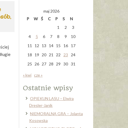
ę
maj 2026
sób,
P
W
Ś
C
P
S
N
1
2
3
4
5
6
7
8
9
10
11
12
13
14
15
16
17
ściej
długie
18
19
20
21
22
23
24
25
26
27
28
29
30
31
« kwi
cze »
Ostatnie wpisy
OPIEKUN LASU – Elwira
Dresler-Janik
NIEMORALNA GRA – Jolanta
Kosowska