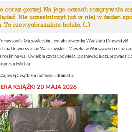
lko coraz gorzej. Na jego oczach rozgrywała si
glądać. Nie uczestniczył już w niej w żaden spo
 To niewyobrażalnie bolało. (…)
 Tomaszowie Mazowieckim. Jest absolwentką Wydziału Lingwistyki
ich na Uniwersytecie Warszawskim. Mieszka w Warszawie i coraz czę
e roślin na wsi. Uwielbia czytać powieści, poznawać ludzi, prowadzić 
utancka książka.
czajowej z wątkiem romansu i dramatu.
ERA KSIĄŻKI 20 MAJA 2026