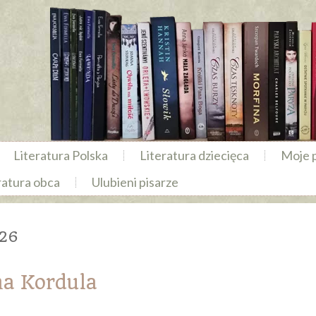
Literatura Polska
Literatura dziecięca
Moje 
ratura obca
Ulubieni pisarze
026
a Kordula