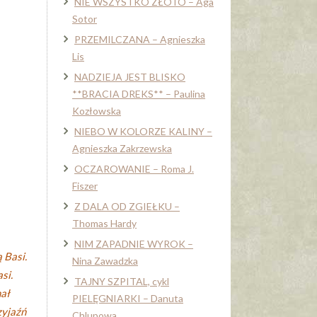
NIE WSZYSTKO ZŁOTO – Aga
Sotor
PRZEMILCZANA – Agnieszka
Lis
NADZIEJA JEST BLISKO
**BRACIA DREKS** – Paulina
Kozłowska
NIEBO W KOLORZE KALINY –
Agnieszka Zakrzewska
OCZAROWANIE – Roma J.
Fiszer
Z DALA OD ZGIEŁKU –
Thomas Hardy
NIM ZAPADNIE WYROK –
 Basi.
Nina Zawadzka
si.
TAJNY SZPITAL, cykl
hał
PIELĘGNIARKI – Danuta
zyjaźń
Chlupowa