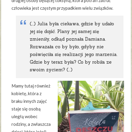
drugiej osoby będącej toksyną, która potrafi zatruć
człowieka jest częstym przypadkiem wielu związków.
(…) Julia była ciekawa, gdzie by udało
jej się dojść. Plany jej samej się
zmieniły, odkąd poznała Damiana.
Rozważała co by było, gdyby nie
poświęciła się realizacji jego marzenia.
Gdzie by teraz była? Co by robiła ze
swoim życiem? (…)
Mamy tutaj również
kobietę, która z
braku innych zajęć
staje się osobą
uległą wobec
rodziny, a zwłaszcza
dzieci, które jeżeli