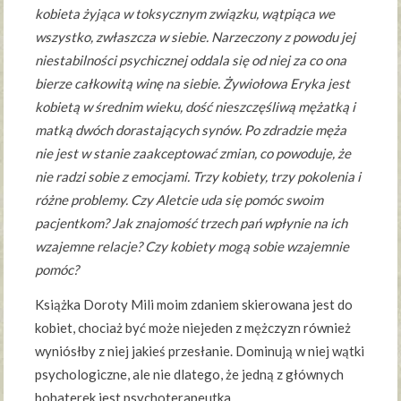
kobieta żyjąca w toksycznym związku, wątpiąca we
wszystko, zwłaszcza w siebie. Narzeczony z powodu jej
niestabilności psychicznej oddala się od niej za co ona
bierze całkowitą winę na siebie. Żywiołowa Eryka jest
kobietą w średnim wieku, dość nieszczęśliwą mężatką i
matką dwóch dorastających synów. Po zdradzie męża
nie jest w stanie zaakceptować zmian, co powoduje, że
nie radzi sobie z emocjami. Trzy kobiety, trzy pokolenia i
różne problemy. Czy Aletcie uda się pomóc swoim
pacjentkom? Jak znajomość trzech pań wpłynie na ich
wzajemne relacje? Czy kobiety mogą sobie wzajemnie
pomóc?
Książka Doroty Mili moim zdaniem skierowana jest do
kobiet, chociaż być może niejeden z mężczyzn również
wyniósłby z niej jakieś przesłanie. Dominują w niej wątki
psychologiczne, ale nie dlatego, że jedną z głównych
bohaterek jest psychoterapeutka.