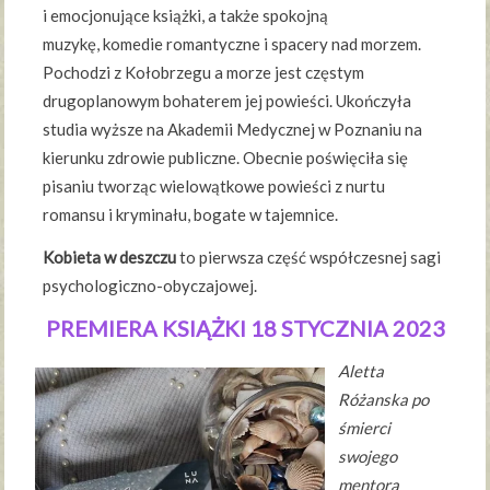
i emocjonujące książki, a także spokojną
muzykę, komedie romantyczne i spacery nad morzem.
Pochodzi z Kołobrzegu a morze jest częstym
drugoplanowym bohaterem jej powieści. Ukończyła
studia wyższe na Akademii Medycznej w Poznaniu na
kierunku zdrowie publiczne. Obecnie poświęciła się
pisaniu tworząc wielowątkowe powieści z nurtu
romansu i kryminału, bogate w tajemnice.
Kobieta w deszczu
to pierwsza część współczesnej sagi
psychologiczno-obyczajowej.
PREMIERA KSIĄŻKI 18 STYCZNIA 2023
Aletta
Różanska po
śmierci
swojego
mentora