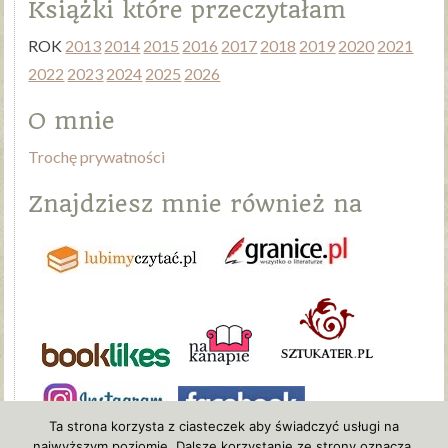
Książki które przeczytałam
ROK
2013
2014
2015
2016
2017
2018
2019
2020
2021
2022
2023
2024
2025
2026
O mnie
Trochę prywatności
Znajdziesz mnie również na
Ta strona korzysta z ciasteczek aby świadczyć usługi na
najwyższym poziomie. Dalsze korzystanie ze strony oznacza,