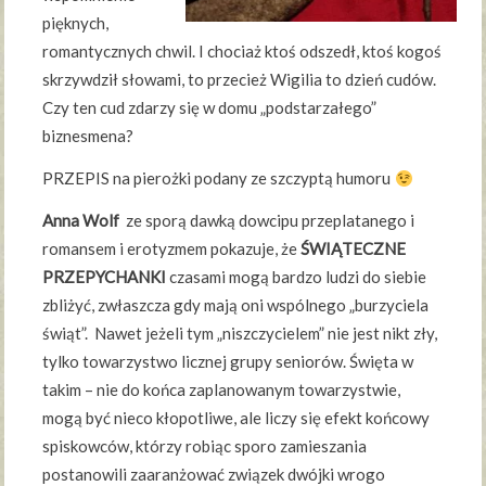
pięknych,
romantycznych chwil. I chociaż ktoś odszedł, ktoś kogoś
skrzywdził słowami, to przecież Wigilia to dzień cudów.
Czy ten cud zdarzy się w domu „podstarzałego”
biznesmena?
PRZEPIS na pierożki podany ze szczyptą humoru
Anna Wolf
ze sporą dawką dowcipu przeplatanego i
romansem i erotyzmem pokazuje, że
ŚWIĄTECZNE
PRZEPYCHANKI
czasami mogą bardzo ludzi do siebie
zbliżyć, zwłaszcza gdy mają oni wspólnego „burzyciela
świąt”. Nawet jeżeli tym „niszczycielem” nie jest nikt zły,
tylko towarzystwo licznej grupy seniorów. Święta w
takim – nie do końca zaplanowanym towarzystwie,
mogą być nieco kłopotliwe, ale liczy się efekt końcowy
spiskowców, którzy robiąc sporo zamieszania
postanowili zaaranżować związek dwójki wrogo