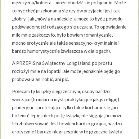
mężczyzna/kobieta – może obudzić się pożądanie. Może
to być chęć przekonania się czy ów przyjaciel jest tak
„dobry” jak „mówią na mieście” a może to być z powodu
podświadomości rodzącego się uczucia. To opowiadanie
mile mnie zaskoczyło, było bowiem romantycznie,
mocno erotycznie ale także sensacyjno-kryminalnie i
bardzo humorystycznie (zwłaszcza w dialogach).
A PRZEPIS na Świąteczny Long Island, po prostu
rozłożył mnie na łopatki, ale może jednak nie będę go
próbowała ani robić, ani pić.
Polecam tę książkę niegrzecznym, osoby bardzo
wierzące (tu mam na myśli praktykujące jakąś religię)
pruderyjne i preferujące tylko takie kochanie się „po
bożemu” lepiej niech po tę książkę nie sięgają, bo może
ich zbulwersować. Jest bowiem bardzo gorącą, bardzo
erotycznie i bardzo niegrze
s
znie w te grzeczne święta.