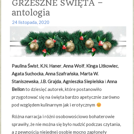
GRZESZNE ŚWIĘTA –
antologia
24 listopada, 2020
Paulina Świst
,
K.N. Haner
,
Anna Wolf
,
Kinga Litkowiec
,
Agata Suchocka
,
Anna Szafrańska
,
Marta W.
Staniszewska
,
J.B. Grajda
,
Agnieszka Siepielska
i
Anna
Bellon
to dziesięć autorek, które postanowiło
przygotować się na święta bardzo apetycznie zarówno
pod względem kulinarnym jak i erotycznym
Różna narracja i różni osobowościowo bohaterowie
sprawiły, że nie można się było nudzić podczas czytania,
a z pewnością niejednej osobie mocno zapłonęły