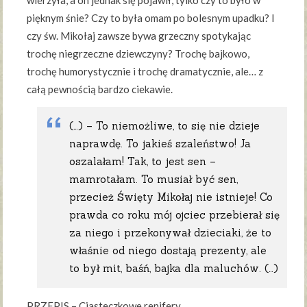
wierzyła, a on jednak się pojawił, tylko czy to było w
pięknym śnie? Czy to była omam po bolesnym upadku? I
czy św. Mikołaj zawsze bywa grzeczny spotykając
trochę niegrzeczne dziewczyny? Trochę bajkowo,
trochę humorystycznie i trochę dramatycznie, ale… z
całą pewnością bardzo ciekawie.
(…) – To niemożliwe, to się nie dzieje
naprawdę. To jakieś szaleństwo! Ja
oszalałam! Tak, to jest sen –
mamrotałam. To musiał być sen,
przecież Święty Mikołaj nie istnieje! Co
prawda co roku mój ojciec przebierał się
za niego i przekonywał dzieciaki, że to
właśnie od niego dostają prezenty, ale
to był mit, baśń, bajka dla maluchów. (…)
PRZEPIS – Ciasteczkowe renifery.