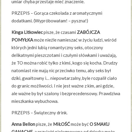
umiar chyba przestaje mieć znaczenie.
PRZEPIS – Gorąca czekolada z aromatycznymi
dodatkami. (Wypróbowałam! – pyszna!)
Kinga Litkowiec
pisze, że czasami
ZABÓJCZA
POMYŁKA
może nieźle namieszać w życiu ludzi, wśród
których jedni lubią romantyczny seks, otoczony
delikatnymi pieszczotami i czułymi słówkami i uważają,
że TO można robić tylko z kimś, kogo się kocha. Drudzy
natomiast nie mają nic przeciwko temu, aby seks był
dziki, gwałtowny i… niepowtarzalny, byle rozpalił ciało
do granic możliwości. I nie jest ważne z kim, ani gdzie,
ale ważne by był szalony i bezprecedensowy. Prawdziwa
mieszkanka wybuchowa.
PRZEPIS – Świąteczny drink.
Anna Bellon
pisze, że
MIŁOŚĆ
może być
O SMAKU
GANACHE
, a przyjaźń pielęgnowana od dziecka może