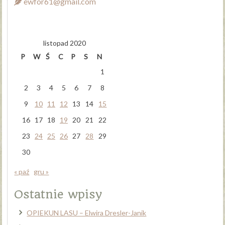
ewfor61@gmail.com
listopad 2020
P
W
Ś
C
P
S
N
1
2
3
4
5
6
7
8
9
10
11
12
13
14
15
16
17
18
19
20
21
22
23
24
25
26
27
28
29
30
« paź
gru »
Ostatnie wpisy
OPIEKUN LASU – Elwira Dresler-Janik