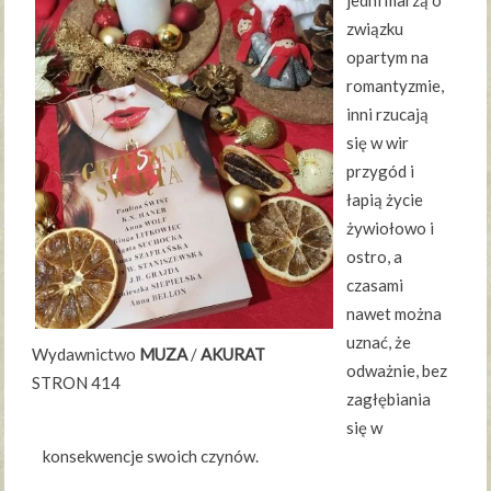
jedni marzą o
związku
opartym na
romantyzmie,
inni rzucają
się w wir
przygód i
łapią życie
żywiołowo i
ostro, a
czasami
nawet można
uznać, że
Wydawnictwo
MUZA
/
AKURAT
odważnie, bez
STRON 414
zagłębiania
się w
konsekwencje swoich czynów.