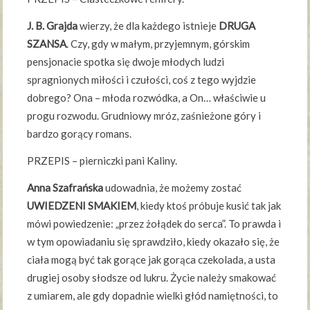
J. B. Grajda
wierzy, że dla każdego istnieje
DRUGA
SZANSA
. Czy, gdy w małym, przyjemnym, górskim
pensjonacie spotka się dwoje młodych ludzi
spragnionych miłości i czułości, coś z tego wyjdzie
dobrego? Ona – młoda rozwódka, a On… właściwie u
progu rozwodu. Grudniowy mróz, zaśnieżone góry i
bardzo gorący romans.
PRZEPIS – pierniczki pani Kaliny.
Anna Szafrańska
udowadnia, że możemy zostać
UWIEDZENI SMAKIEM
, kiedy ktoś próbuje kusić tak jak
mówi powiedzenie: „przez żołądek do serca”. To prawda i
w tym opowiadaniu się sprawdziło, kiedy okazało się, że
ciała mogą być tak gorące jak gorąca czekolada, a usta
drugiej osoby słodsze od lukru. Życie należy smakować
z umiarem, ale gdy dopadnie wielki głód namiętności, to