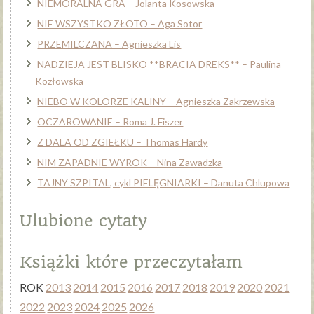
NIEMORALNA GRA – Jolanta Kosowska
NIE WSZYSTKO ZŁOTO – Aga Sotor
PRZEMILCZANA – Agnieszka Lis
NADZIEJA JEST BLISKO **BRACIA DREKS** – Paulina
Kozłowska
NIEBO W KOLORZE KALINY – Agnieszka Zakrzewska
OCZAROWANIE – Roma J. Fiszer
Z DALA OD ZGIEŁKU – Thomas Hardy
NIM ZAPADNIE WYROK – Nina Zawadzka
TAJNY SZPITAL, cykl PIELĘGNIARKI – Danuta Chlupowa
Ulubione cytaty
Książki które przeczytałam
ROK
2013
2014
2015
2016
2017
2018
2019
2020
2021
2022
2023
2024
2025
2026