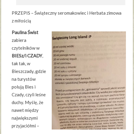
PRZEPIS – Świąteczny seromakowiec i Herbata zimowa
z miłością
Paulina Świst
zabiera
czytelników w
BIESz/i CZADY
,
tak tak, w
Bieszczady, gdzie
na turystów
polują Bies i
Czady, czyli leśne
duchy. Myślę, że
nawet między
największymi
przyjaciółmi –