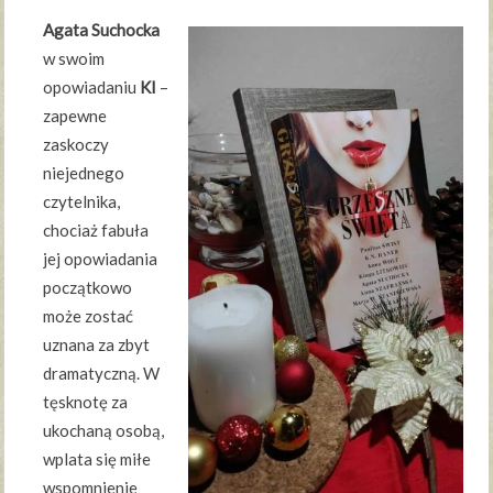
Agata Suchocka
w swoim
opowiadaniu
KI
–
zapewne
zaskoczy
niejednego
czytelnika,
chociaż fabuła
jej opowiadania
początkowo
może zostać
uznana za zbyt
dramatyczną. W
tęsknotę za
ukochaną osobą,
wplata się miłe
wspomnienie