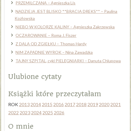
PRZEMILCZANA – Agnieszka Lis
NADZIEJA JEST BLISKO **BRACIA DREKS** – Paulina
Kozłowska
NIEBO W KOLORZE KALINY – Agnieszka Zakrzewska
OCZAROWANIE – Roma J. Fiszer
Z DALA OD ZGIEŁKU – Thomas Hardy
NIM ZAPADNIE WYROK – Nina Zawadzka
TAJNY SZPITAL, cykl PIELĘGNIARKI – Danuta Chlupowa
Ulubione cytaty
Książki które przeczytałam
ROK
2013
2014
2015
2016
2017
2018
2019
2020
2021
2022
2023
2024
2025
2026
O mnie