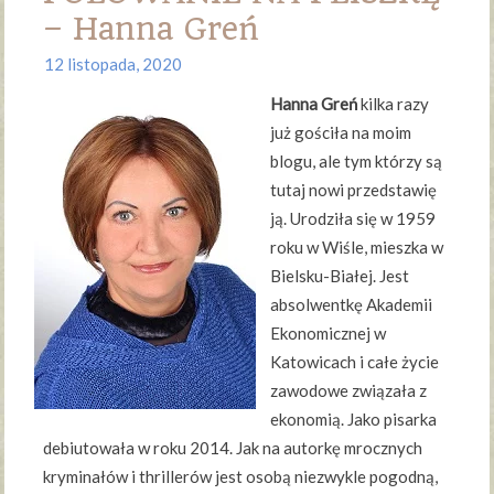
– Hanna Greń
12 listopada, 2020
Hanna Greń
kilka razy
już gościła na moim
blogu, ale tym którzy są
tutaj nowi przedstawię
ją. Urodziła się w 1959
roku w Wiśle, mieszka w
Bielsku-Białej. Jest
absolwentkę Akademii
Ekonomicznej w
Katowicach i całe życie
zawodowe związała z
ekonomią. Jako pisarka
debiutowała w roku 2014. Jak na autorkę mrocznych
kryminałów i thrillerów jest osobą niezwykle pogodną,