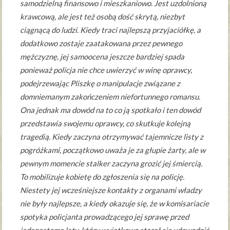
samodzielną finansowo i mieszkaniowo. Jest uzdolnioną
krawcową, ale jest też osobą dość skrytą, niezbyt
ciągnącą do ludzi. Kiedy traci najlepszą przyjaciółkę, a
dodatkowo zostaje zaatakowana przez pewnego
mężczyznę, jej samoocena jeszcze bardziej spada
ponieważ policja nie chce uwierzyć w winę oprawcy,
podejrzewając Pliszkę o manipulacje związane z
domniemanym zakończeniem niefortunnego romansu.
Ona jednak ma dowód na to co ją spotkało i ten dowód
przedstawia swojemu oprawcy, co skutkuje kolejną
tragedią. Kiedy zaczyna otrzymywać tajemnicze listy z
pogróżkami, początkowo uważa je za głupie żarty, ale w
pewnym momencie stalker zaczyna grozić jej śmiercią.
To mobilizuje kobietę do zgłoszenia się na policję.
Niestety jej wcześniejsze kontakty z organami władzy
nie były najlepsze, a kiedy okazuje się, że w komisariacie
spotyka policjanta prowadzącego jej sprawę przed
jedenastoma laty, który wyjątkowo starał się udowodnić