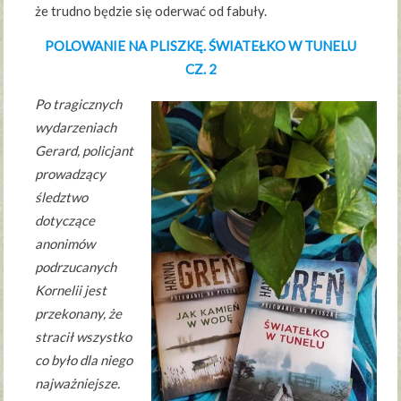
że trudno będzie się oderwać od fabuły.
POLOWANIE NA PLISZKĘ. ŚWIATEŁKO W TUNELU
CZ. 2
Po tragicznych
wydarzeniach
Gerard, policjant
prowadzący
śledztwo
dotyczące
anonimów
podrzucanych
Kornelii jest
przekonany, że
stracił wszystko
co było dla niego
najważniejsze.