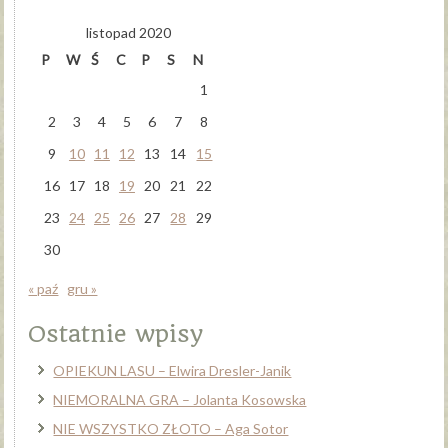
listopad 2020
P
W
Ś
C
P
S
N
1
2
3
4
5
6
7
8
9
10
11
12
13
14
15
16
17
18
19
20
21
22
23
24
25
26
27
28
29
30
« paź
gru »
Ostatnie wpisy
OPIEKUN LASU – Elwira Dresler-Janik
NIEMORALNA GRA – Jolanta Kosowska
NIE WSZYSTKO ZŁOTO – Aga Sotor