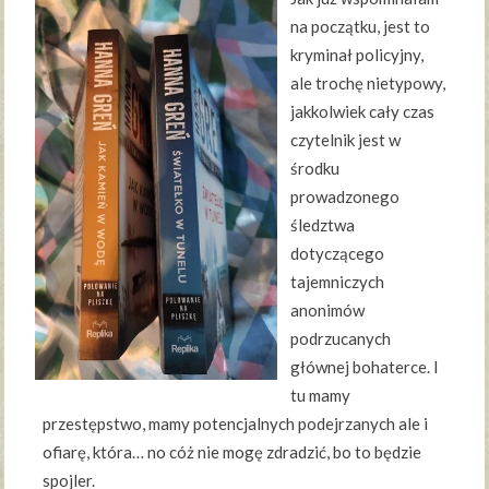
na początku, jest to
kryminał policyjny,
ale trochę nietypowy,
jakkolwiek cały czas
czytelnik jest w
środku
prowadzonego
śledztwa
dotyczącego
tajemniczych
anonimów
podrzucanych
głównej bohaterce. I
tu mamy
przestępstwo, mamy potencjalnych podejrzanych ale i
ofiarę, która… no cóż nie mogę zdradzić, bo to będzie
spojler.