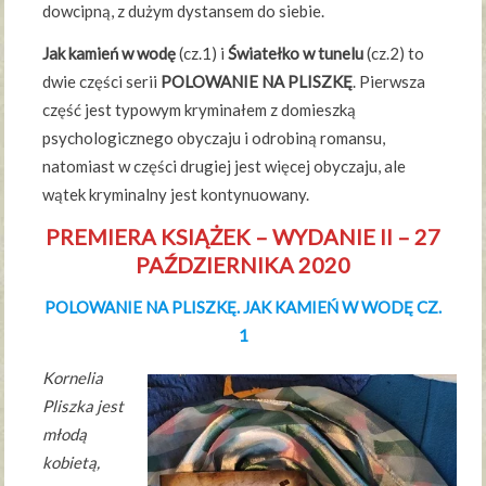
dowcipną, z dużym dystansem do siebie.
Jak kamień w wodę
(cz.1) i
Światełko w tunelu
(cz.2) to
dwie części serii
POLOWANIE NA PLISZKĘ
. Pierwsza
część jest typowym kryminałem z domieszką
psychologicznego obyczaju i odrobiną romansu,
natomiast w części drugiej jest więcej obyczaju, ale
wątek kryminalny jest kontynuowany.
PREMIERA KSIĄŻEK – WYDANIE II – 27
PAŹDZIERNIKA 2020
POLOWANIE NA PLISZKĘ. JAK KAMIEŃ W WODĘ CZ.
1
Kornelia
Pliszka jest
młodą
kobietą,