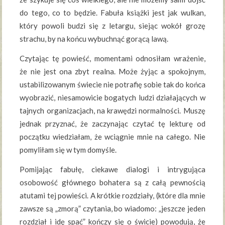
do tego, co to będzie. Fabuła książki jest jak wulkan,
który powoli budzi się z letargu, siejąc wokół grozę
strachu, by na końcu wybuchnąć gorącą lawą.
Czytając tę powieść, momentami odnosiłam wrażenie,
że nie jest ona zbyt realna. Może żyjąc a spokojnym,
ustabilizowanym świecie nie potrafię sobie tak do końca
wyobrazić, niesamowicie bogatych ludzi działających w
tajnych organizacjach, na krawędzi normalności. Muszę
jednak przyznać, że zaczynając czytać tę lekturę od
początku wiedziałam, że wciągnie mnie na całego. Nie
pomyliłam się w tym domyśle.
Pomijając fabułę, ciekawe dialogi i intrygująca
osobowość głównego bohatera są z całą pewnością
atutami tej powieści. A krótkie rozdziały, (które dla mnie
zawsze są „zmorą” czytania, bo wiadomo: „jeszcze jeden
rozdział i idę spać” kończy się o świcie) powodują, że