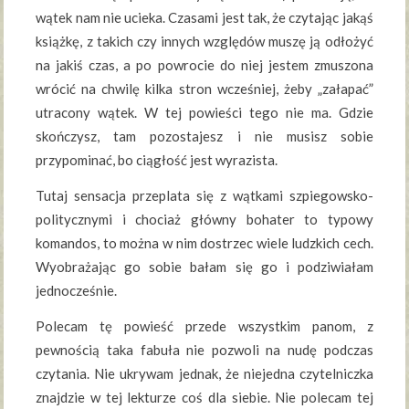
wątek nam nie ucieka. Czasami jest tak, że czytając jakąś
książkę, z takich czy innych względów muszę ją odłożyć
na jakiś czas, a po powrocie do niej jestem zmuszona
wrócić na chwilę kilka stron wcześniej, żeby „załapać”
utracony wątek. W tej powieści tego nie ma. Gdzie
skończysz, tam pozostajesz i nie musisz sobie
przypominać, bo ciągłość jest wyrazista.
Tutaj sensacja przeplata się z wątkami szpiegowsko-
politycznymi i chociaż główny bohater to typowy
komandos, to można w nim dostrzec wiele ludzkich cech.
Wyobrażając go sobie bałam się go i podziwiałam
jednocześnie.
Polecam tę powieść przede wszystkim panom, z
pewnością taka fabuła nie pozwoli na nudę podczas
czytania. Nie ukrywam jednak, że niejedna czytelniczka
znajdzie w tej lekturze coś dla siebie. Nie polecam tej