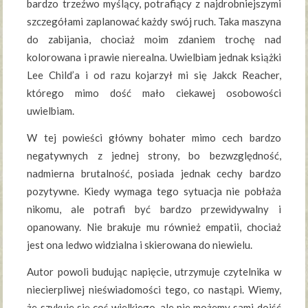
bardzo trzeźwo myślący, potrafiący z najdrobniejszymi
szczegółami zaplanować każdy swój ruch. Taka maszyna
do zabijania, chociaż moim zdaniem trochę nad
kolorowana i prawie nierealna. Uwielbiam jednak książki
Lee Child’a i od razu kojarzył mi się Jakck Reacher,
którego mimo dość mało ciekawej osobowości
uwielbiam.
W tej powieści główny bohater mimo cech bardzo
negatywnych z jednej strony, bo bezwzględność,
nadmierna brutalność, posiada jednak cechy bardzo
pozytywne. Kiedy wymaga tego sytuacja nie pobłaża
nikomu, ale potrafi być bardzo przewidywalny i
opanowany. Nie brakuje mu również empatii, chociaż
jest ona ledwo widzialna i skierowana do niewielu.
Autor powoli budując napięcie, utrzymuje czytelnika w
niecierpliwej nieświadomości tego, co nastąpi. Wiemy,
że szykuje się coś wielkiego, ale nie możemy sami dojść