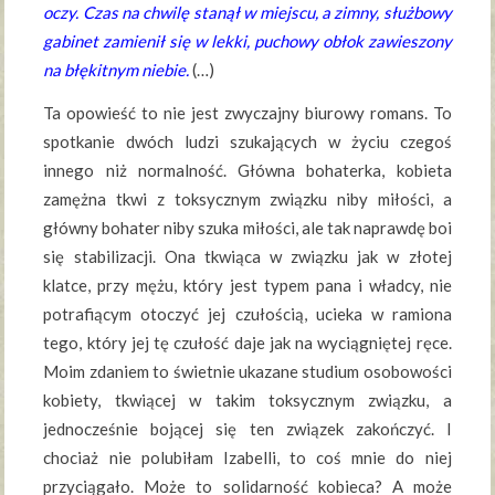
oczy. Czas na chwilę stanął w miejscu, a zimny, służbowy
gabinet zamienił się w lekki, puchowy obłok zawieszony
na błękitnym niebie.
(…)
Ta opowieść to nie jest zwyczajny biurowy romans. To
spotkanie dwóch ludzi szukających w życiu czegoś
innego niż normalność. Główna bohaterka, kobieta
zamężna tkwi z toksycznym związku niby miłości, a
główny bohater niby szuka miłości, ale tak naprawdę boi
się stabilizacji. Ona tkwiąca w związku jak w złotej
klatce, przy mężu, który jest typem pana i władcy, nie
potrafiącym otoczyć jej czułością, ucieka w ramiona
tego, który jej tę czułość daje jak na wyciągniętej ręce.
Moim zdaniem to świetnie ukazane studium osobowości
kobiety, tkwiącej w takim toksycznym związku, a
jednocześnie bojącej się ten związek zakończyć. I
chociaż nie polubiłam Izabelli, to coś mnie do niej
przyciągało. Może to solidarność kobieca? A może