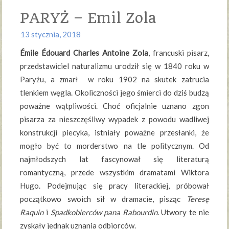
PARYŻ – Emil Zola
13 stycznia, 2018
Émile Édouard Charles Antoine Zola
, francuski pisarz,
przedstawiciel naturalizmu urodził się w 1840 roku w
Paryżu, a zmarł w roku 1902 na skutek zatrucia
tlenkiem węgla. Okoliczności jego śmierci do dziś budzą
poważne wątpliwości. Choć oficjalnie uznano zgon
pisarza za nieszczęśliwy wypadek z powodu wadliwej
konstrukcji piecyka, istniały poważne przesłanki, że
mogło być to morderstwo na tle politycznym. Od
najmłodszych lat fascynował się literaturą
romantyczną, przede wszystkim dramatami Wiktora
Hugo. Podejmując się pracy literackiej, próbował
początkowo swoich sił w dramacie, pisząc
Teresę
Raquin
i
Spadkobierców pana Rabourdin
. Utwory te nie
zyskały jednak uznania odbiorców.