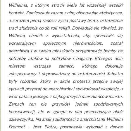
Wilhelma, z którym stracił wiele lat wcześniej wszelki
kontakt. Zamieszkuje razem z nim; obserwując ateistyczną,
a zarazem pełną radości życia postawę brata, ostatecznie
traci złudzenia co do roli religii. Dowiaduje się również, że
Wilhelm, chemik z wykształcenia, aby sprzeciwić się
wzrastającym społecznym nierównościom, został
anarchistą i w swoim mieszkaniu przygotowuje bomby na
potrzeby ataków na polityków i bogaczy. Któregoś dnia
miastem wstrząsa zamach, którego dokonuje
zdesperowany i doprowadzony do ostateczności Salvatm
były robotnik, który w akcie protestu przeciw swojej
sytuacji przystał do anarchistów i spowodował eksplozję u
wrót pałacu jednego z najbogatszych mieszkańców miasta.
Zamach ten nie przyniósł jednak spodziewanych
konsekwencji, ale w zginęła w nim przechodząca obok
dziewczynka. Na znak solidarności z anarchistami Wilhelm
Froment – brat Piotra, postanawia wykonać z dawna