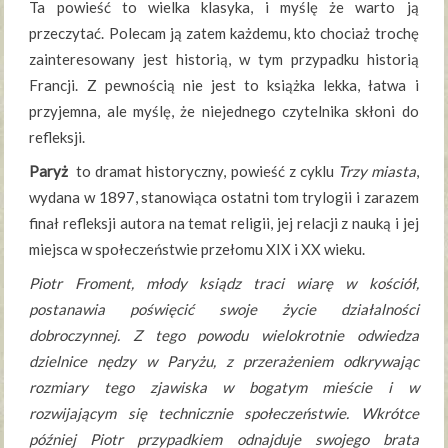
Ta powieść to wielka klasyka, i myślę że warto ją
przeczytać. Polecam ją zatem każdemu, kto chociaż trochę
zainteresowany jest historią, w tym przypadku historią
Francji. Z pewnością nie jest to książka lekka, łatwa i
przyjemna, ale myślę, że niejednego czytelnika skłoni do
refleksji.
Paryż
to dramat historyczny, powieść z cyklu
Trzy miasta
,
wydana w 1897, stanowiąca ostatni tom trylogii i zarazem
finał refleksji autora na temat religii, jej relacji z nauką i jej
miejsca w społeczeństwie przełomu XIX i XX wieku.
Piotr Froment, młody ksiądz traci wiarę w kościół,
postanawia poświęcić swoje życie działalności
dobroczynnej. Z tego powodu wielokrotnie odwiedza
dzielnice nędzy w Paryżu, z przerażeniem odkrywając
rozmiary tego zjawiska w bogatym mieście i w
rozwijającym się technicznie społeczeństwie. Wkrótce
później Piotr przypadkiem odnajduje swojego brata