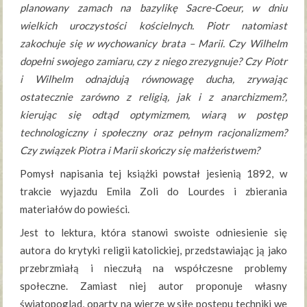
planowany zamach na bazylikę Sacre-Coeur, w dniu
wielkich uroczystości kościelnych. Piotr natomiast
zakochuje się w wychowanicy brata – Marii. Czy Wilhelm
dopełni swojego zamiaru, czy z niego zrezygnuje? Czy Piotr
i Wilhelm odnajdują równowagę ducha, zrywając
ostatecznie zarówno z religią, jak i z anarchizmem?,
kierując się odtąd optymizmem, wiarą w postęp
technologiczny i społeczny oraz pełnym racjonalizmem?
Czy związek Piotra i Marii skończy się małżeństwem?
Pomysł napisania tej książki powstał jesienią 1892, w
trakcie wyjazdu Emila Zoli do Lourdes i zbierania
materiałów do powieści.
Jest to lektura, która stanowi swoiste odniesienie się
autora do krytyki religii katolickiej, przedstawiając ją jako
przebrzmiałą i nieczułą na współczesne problemy
społeczne. Zamiast niej autor proponuje własny
światopogląd, oparty na wierze w siłę postępu techniki we