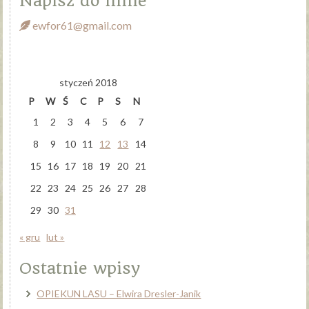
Napisz do mnie
ewfor61@gmail.com
styczeń 2018
P
W
Ś
C
P
S
N
1
2
3
4
5
6
7
8
9
10
11
12
13
14
15
16
17
18
19
20
21
22
23
24
25
26
27
28
29
30
31
« gru
lut »
Ostatnie wpisy
OPIEKUN LASU – Elwira Dresler-Janik