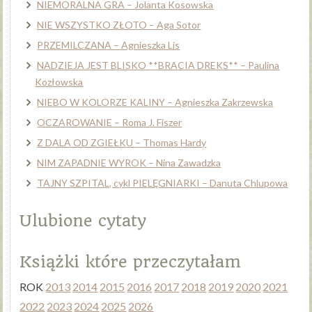
NIEMORALNA GRA – Jolanta Kosowska
NIE WSZYSTKO ZŁOTO – Aga Sotor
PRZEMILCZANA – Agnieszka Lis
NADZIEJA JEST BLISKO **BRACIA DREKS** – Paulina
Kozłowska
NIEBO W KOLORZE KALINY – Agnieszka Zakrzewska
OCZAROWANIE – Roma J. Fiszer
Z DALA OD ZGIEŁKU – Thomas Hardy
NIM ZAPADNIE WYROK – Nina Zawadzka
TAJNY SZPITAL, cykl PIELĘGNIARKI – Danuta Chlupowa
Ulubione cytaty
Książki które przeczytałam
ROK
2013
2014
2015
2016
2017
2018
2019
2020
2021
2022
2023
2024
2025
2026