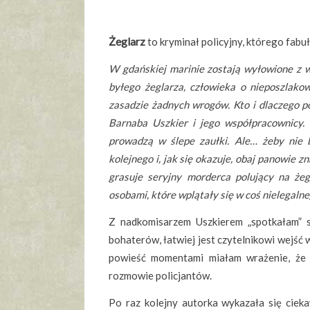
Żeglarz
to kryminał policyjny, którego fabu
W gdańskiej marinie zostają wyłowione z w
byłego żeglarza, człowieka o nieposzlakow
zasadzie żadnych wrogów. Kto i dlaczego p
Barnaba Uszkier i jego współpracownicy. 
prowadzą w ślepe zaułki. Ale… żeby nie b
kolejnego i, jak się okazuje, obaj panowie z
grasuje seryjny morderca polujący na że
osobami, które wplątały się w coś nielegaln
Z nadkomisarzem Uszkierem „spotkałam” się
bohaterów, łatwiej jest czytelnikowi wejść w
powieść momentami miałam wrażenie, że s
rozmowie policjantów.
Po raz kolejny autorka wykazała się ciek