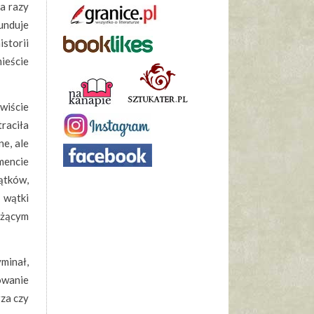
ka razy
unduje
storii
ieście
ywiście
raciła
ne, ale
omencie
ątków,
 wątki
eżącym
minał,
owanie
rza czy