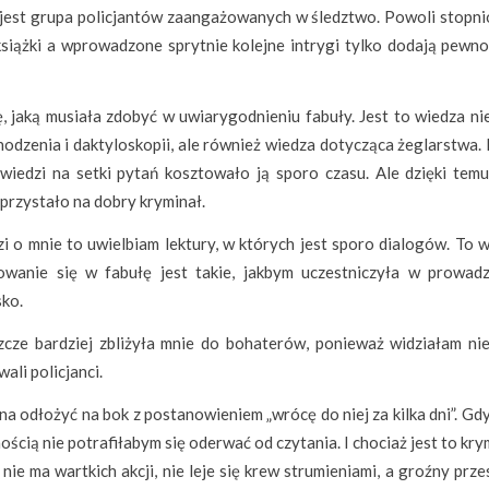
 jest grupa policjantów zaangażowanych w śledztwo. Powoli stopn
siążki a wprowadzone sprytnie kolejne intrygi tylko dodają pewnoś
, jaką musiała zdobyć w uwiarygodnieniu fabuły. Jest to wiedza nie
odzenia i daktyloskopii, ale również wiedza dotycząca żeglarstwa. 
owiedzi na setki pytań kosztowało ją sporo czasu. Ale dzięki temu
 przystało na dobry kryminał.
zi o mnie to uwielbiam lektury, w których jest sporo dialogów. To 
wanie się w fabułę jest takie, jakbym uczestniczyła w prowad
sko.
cze bardziej zbliżyła mnie do bohaterów, ponieważ widziałam nie
ali policjanci.
żna odłożyć na bok z postanowieniem „wrócę do niej za kilka dni”. Gd
ością nie potrafiłabym się oderwać od czytania. I chociaż jest to kry
nie ma wartkich akcji, nie leje się krew strumieniami, a groźny prz