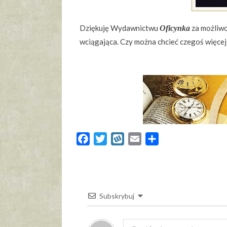
Dziękuję Wydawnictwu
za możliwoś
Oficynka
wciągająca. Czy można chcieć czegoś więcej
Facebook
Twitter
Wykop
Email
Share
Subskrybuj