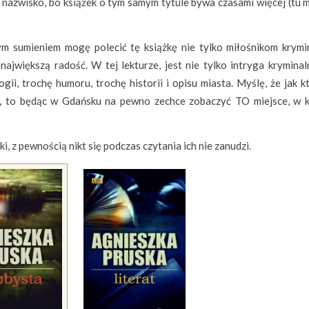
o nazwisko, bo książek o tym samym tytule bywa czasami więcej (tu 
ym sumieniem mogę polecić tę książkę nie tylko miłośnikom krymi
największą radość. W tej lekturze, jest nie tylko intryga kryminal
ii, trochę humoru, trochę historii i opisu miasta. Myślę, że jak k
ci, to będąc w Gdańsku na pewno zechce zobaczyć TO miejsce, w 
i, z pewnością nikt się podczas czytania ich nie zanudzi.