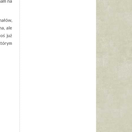
mam na
nałów,
na, ale
toś już
którym