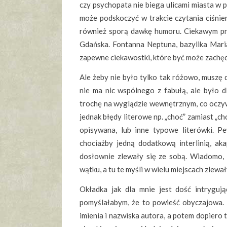
czy psychopata nie biega ulicami miasta w p
może podskoczyć w trakcie czytania ciśnien
również sporą dawkę humoru. Ciekawym prz
Gdańska. Fontanna Neptuna, bazylika Mari
zapewne ciekawostki, które być może zachę
Ale żeby nie było tylko tak różowo, muszę 
nie ma nic wspólnego z fabułą, ale było d
trochę na wyglądzie wewnętrznym, co oczywi
jednak błędy literowe np. „choć” zamiast „ch
opisywana, lub inne typowe literówki. 
chociażby jedną dodatkową interlinią, a
dosłownie zlewały się ze sobą. Wiadomo, 
wątku, a tu te myśli w wielu miejscach zlew
Okładka jak dla mnie jest dość intrygują
pomyślałabym, że to powieść obyczajowa.
imienia i nazwiska autora, a potem dopiero t