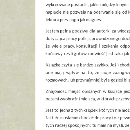
wykreowane postacie, jakimi między innymi
napięcie nie pozwala na oderwanie się od k
lektura przyciąga jak magnes.
Jestem pełna podziwu dla autorki za wiedzę
dotycząca pracy policji, prowadzonego doch
że wiele pracy, konsultacji i szukania odp
końcowy, czyli gotowa powieść jest taka jak
Książkę czyta się bardzo szybko. Jeśli chod
one mają wpływ na to, że moje zaangażo
rozmowach, lub przynajmniej była gdzieś bli
Znajomość miejsc opisanych w książce jesz
oczami wyobraźni miejsca, w których przebyw
Jest to jedna z tych książek, których nie mo
fakt, że musiałam chodzić do pracy to z pewn
tych raczej spokojnych; tu mam na myśli, że 