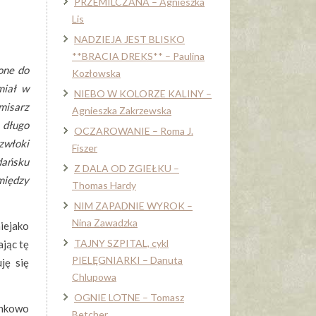
PRZEMILCZANA – Agnieszka
Lis
NADZIEJA JEST BLISKO
**BRACIA DREKS** – Paulina
one do
Kozłowska
miał w
NIEBO W KOLORZE KALINY –
misarz
Agnieszka Zakrzewska
 długo
OCZAROWANIE – Roma J.
zwłoki
Fiszer
Gdańsku
Z DALA OD ZGIEŁKU –
między
Thomas Hardy
NIM ZAPADNIE WYROK –
Nina Zawadzka
iejako
TAJNY SZPITAL, cykl
ając tę
PIELĘGNIARKI – Danuta
ję się
Chlupowa
OGNIE LOTNE – Tomasz
inkowo
Betcher