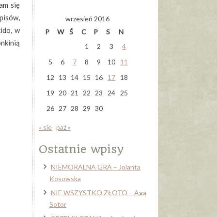
łam się
wpisów,
wrzesień 2016
ido, w
P
W
Ś
C
P
S
N
nkinią
1
2
3
4
5
6
7
8
9
10
11
12
13
14
15
16
17
18
19
20
21
22
23
24
25
26
27
28
29
30
« sie
paź »
Ostatnie wpisy
NIEMORALNA GRA – Jolanta
Kosowska
NIE WSZYSTKO ZŁOTO – Aga
Sotor