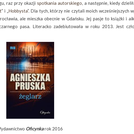
u, raz przy okazji
spotkania autorskiego
, a następnie, kiedy dzieli
t
” i „
Hobbysta
”. Dla tych, którzy nie czytali moich wcześniejszych 
cławia, ale mieszka obecnie w Gdańsku. Jej pasje to książki i aik
czarnego pasa. Literacko zadebiutowała w roku 2013. Jest czło
ydawnictwo
Oficynka
rok 2016