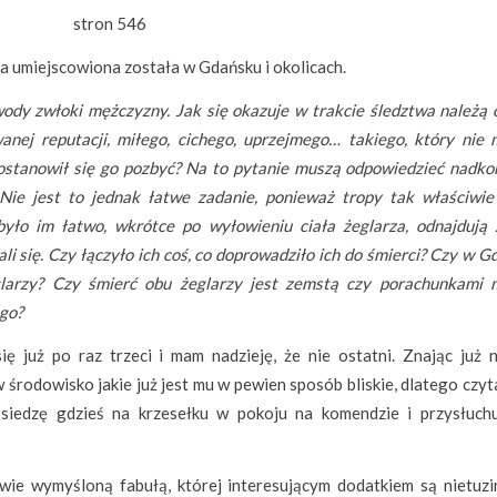
stron 546
ła umiejscowiona została w Gdańsku i okolicach.
ody zwłoki mężczyzny. Jak się okazuje w trakcie śledztwa należą 
anej reputacji, miłego, cichego, uprzejmego… takiego, który nie 
ostanowił się go pozbyć? Na to pytanie muszą odpowiedzieć nadko
Nie jest to jednak łatwe zadanie, ponieważ tropy tak właściwie
yło im łatwo, wkrótce po wyłowieniu ciała żeglarza, odnajdują 
nali się. Czy łączyło ich coś, co doprowadziło ich do śmierci? Czy w 
glarzy? Czy śmierć obu żeglarzy jest zemstą czy porachunkami 
ego?
 już po raz trzeci i mam nadzieję, że nie ostatni. Znając już n
 środowisko jakie już jest mu w pewien sposób bliskie, dlatego czyt
iedzę gdzieś na krzesełku w pokoju na komendzie i przysłuchu
awie wymyśloną fabułą, której interesującym dodatkiem są nietuz