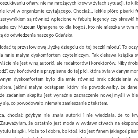
oszukiwaniu ofiary, nie ma mrożących krew w żyłach sytuacji, to kil
ie krwi w organizmie czytającego. Chociaż… lekkie pióro pisarki f
erywnikiem są również wplecione w fabułę legendy czy skrawki hi
acka czy Muzeum Uphagena to dla kogoś, kto nie mieszka w tym m
cą do odwiedzenia naszego Gdańska.
dodać tę przysłowiową „łyżkę dziegciu do tej beczki miodu”. To ocz
la mnie małym dyskomfortem czytelniczym. Tak ciekawa książka st
ście nie jest winą autorki, ale redaktorów i korektorów. Niby drob
odź”, czy końcówki nie przypisane do tej płci, która była w danym m
Pewnym dyskomfortem było dla mnie również brak oddzielenia w
kapitem, jakimś małym odstępem, który nie powodowałby, że dane
że zadaniem akapitu jest wyraźnie zaznaczenie nowej myśli w bi
ały się, co powodowało, niemałe zamieszanie z tekstem.
ca, chociaż gdybym nie znała autorki i nie wiedziała, że to kry
 Zauważyłam, że ostatnio jest moda w wydawnictwach na ekspon
ytułu książki. Może to i dobre, bo ktoś, kto jest fanem jakiegoś pisa