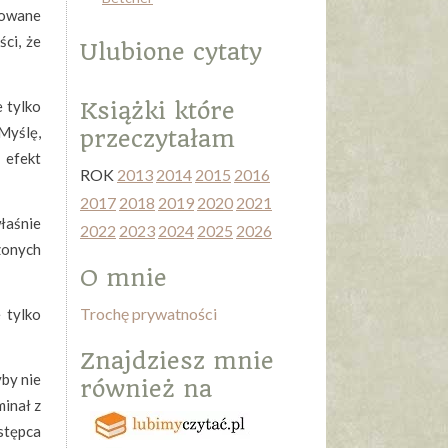
iowane
ci, że
Ulubione cytaty
 tylko
Książki które
Myślę,
przeczytałam
 efekt
ROK
2013
2014
2015
2016
2017
2018
2019
2020
2021
właśnie
2022
2023
2024
2025
2026
zonych
O mnie
Trochę prywatności
 tylko
Znajdziesz mnie
yby nie
również na
minał z
estępca