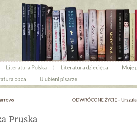
Literatura Polska
Literatura dziecięca
Moje 
ratura obca
Ulubieni pisarze
arrows
ODWRÓCONE ŻYCIE – Urszula 
a Pruska