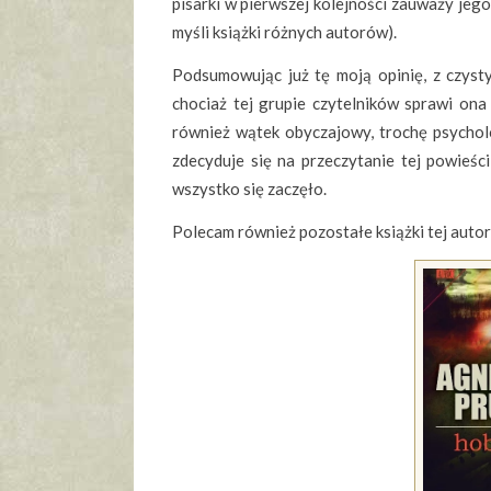
pisarki w pierwszej kolejności zauważy jeg
myśli książki różnych autorów).
Podsumowując już tę moją opinię, z czyst
chociaż tej grupie czytelników sprawi ona 
również wątek obyczajowy, trochę psycholog
zdecyduje się na przeczytanie tej powieś
wszystko się zaczęło.
Polecam również pozostałe książki tej autork