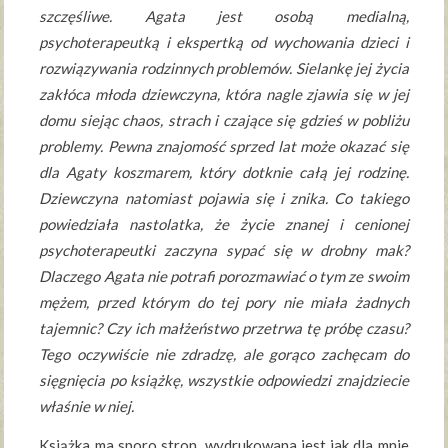
szczęśliwe. Agata jest osobą medialną,
psychoterapeutką i ekspertką od wychowania dzieci i
rozwiązywania rodzinnych problemów. Sielankę jej życia
zakłóca młoda dziewczyna, która nagle zjawia się w jej
domu siejąc chaos, strach i czające się gdzieś w pobliżu
problemy. Pewna znajomość sprzed lat może okazać się
dla Agaty koszmarem, który dotknie całą jej rodzinę.
Dziewczyna natomiast pojawia się i znika. Co takiego
powiedziała nastolatka, że życie znanej i cenionej
psychoterapeutki zaczyna sypać się w drobny mak?
Dlaczego Agata nie potrafi porozmawiać o tym ze swoim
mężem, przed którym do tej pory nie miała żadnych
tajemnic? Czy ich małżeństwo przetrwa tę próbę czasu?
Tego oczywiście nie zdradzę, ale gorąco zachęcam do
sięgnięcia po książkę, wszystkie odpowiedzi znajdziecie
właśnie w niej.
Książka ma sporo stron, wydrukowana jest jak dla mnie