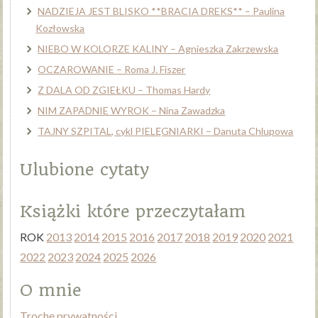
NADZIEJA JEST BLISKO **BRACIA DREKS** – Paulina
Kozłowska
NIEBO W KOLORZE KALINY – Agnieszka Zakrzewska
OCZAROWANIE – Roma J. Fiszer
Z DALA OD ZGIEŁKU – Thomas Hardy
NIM ZAPADNIE WYROK – Nina Zawadzka
TAJNY SZPITAL, cykl PIELĘGNIARKI – Danuta Chlupowa
Ulubione cytaty
Książki które przeczytałam
ROK
2013
2014
2015
2016
2017
2018
2019
2020
2021
2022
2023
2024
2025
2026
O mnie
Trochę prywatności