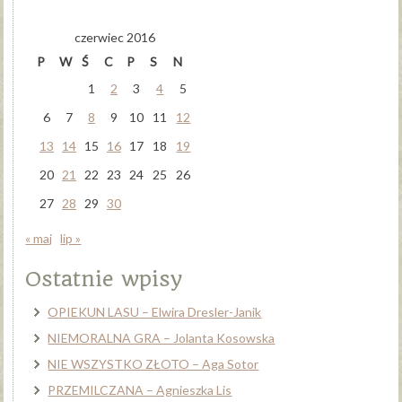
czerwiec 2016
P
W
Ś
C
P
S
N
1
2
3
4
5
6
7
8
9
10
11
12
13
14
15
16
17
18
19
20
21
22
23
24
25
26
27
28
29
30
« maj
lip »
Ostatnie wpisy
OPIEKUN LASU – Elwira Dresler-Janik
NIEMORALNA GRA – Jolanta Kosowska
NIE WSZYSTKO ZŁOTO – Aga Sotor
PRZEMILCZANA – Agnieszka Lis