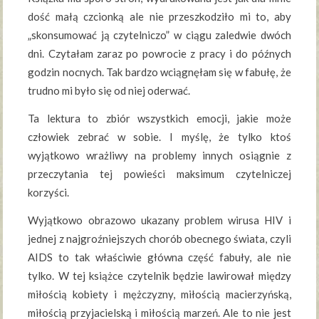
dość małą czcionką ale nie przeszkodziło mi to, aby
„skonsumować ją czytelniczo” w ciągu zaledwie dwóch
dni. Czytałam zaraz po powrocie z pracy i do późnych
godzin nocnych. Tak bardzo wciągnęłam się w fabułę, że
trudno mi było się od niej oderwać.
Ta lektura to zbiór wszystkich emocji, jakie może
człowiek zebrać w sobie. I myślę, że tylko ktoś
wyjątkowo wrażliwy na problemy innych osiągnie z
przeczytania tej powieści maksimum czytelniczej
korzyści.
Wyjątkowo obrazowo ukazany problem wirusa HIV i
jednej z najgroźniejszych chorób obecnego świata, czyli
AIDS to tak właściwie główna część fabuły, ale nie
tylko. W tej książce czytelnik będzie lawirował między
miłością kobiety i mężczyzny, miłością macierzyńską,
miłością przyjacielską i miłością marzeń. Ale to nie jest