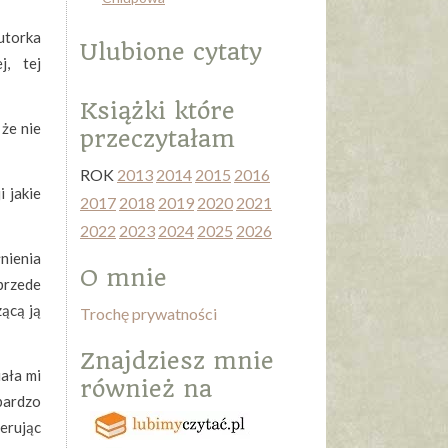
utorka
Ulubione cytaty
j, tej
Książki które
 że nie
przeczytałam
ROK
2013
2014
2015
2016
 jakie
2017
2018
2019
2020
2021
2022
2023
2024
2025
2026
nienia
O mnie
przede
ącą ją
Trochę prywatności
Znajdziesz mnie
ała mi
również na
 bardzo
perując