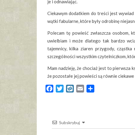
je i odnawiając.
Ciekawym dodatkiem do treści jest wywiad 
wątki fabularne, które były odrobinę niejasn
Polecam tę powieść zwłaszcza osobom, któr
uwielbiam i może dlatego tak bardzo wcią
tajemnicy, kilka ziaren przygody, cząstk
szczególności wszystkim czytelniczkom, któr
Mam nadzieję, że chociaż jest to pierwsza ks
że pozostałe jej powieści są równie ciekawe 
Facebook
Twitter
Wykop
Email
Share
Subskrybuj