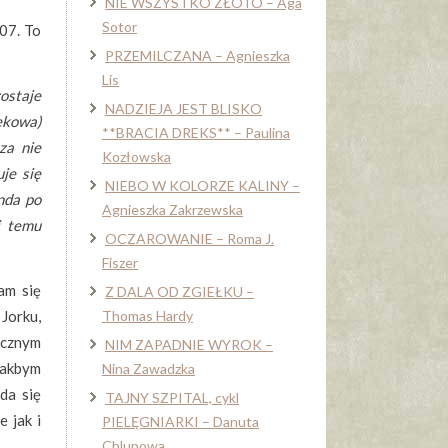
NIE WSZYSTKO ZŁOTO – Aga
Sotor
07. To
PRZEMILCZANA – Agnieszka
Lis
ostaje
NADZIEJA JEST BLISKO
ekowa)
**BRACIA DREKS** – Paulina
za nie
Kozłowska
je się
NIEBO W KOLORZE KALINY –
nda po
Agnieszka Zakrzewska
i temu
OCZAROWANIE – Roma J.
Fiszer
am się
Z DALA OD ZGIEŁKU –
Jorku,
Thomas Hardy
icznym
NIM ZAPADNIE WYROK –
 jakbym
Nina Zawadzka
da się
TAJNY SZPITAL, cykl
 jak i
PIELĘGNIARKI – Danuta
Chlupowa