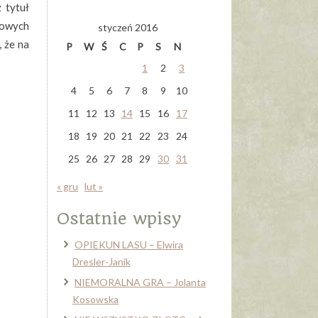
 tytuł
towych
styczeń 2016
, że na
P
W
Ś
C
P
S
N
1
2
3
4
5
6
7
8
9
10
11
12
13
14
15
16
17
18
19
20
21
22
23
24
25
26
27
28
29
30
31
« gru
lut »
Ostatnie wpisy
OPIEKUN LASU – Elwira
Dresler-Janik
NIEMORALNA GRA – Jolanta
Kosowska