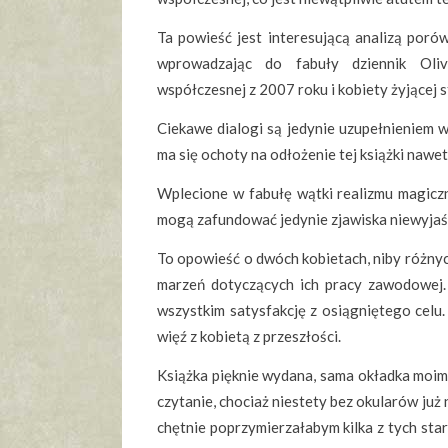
Ta powieść jest interesującą analizą por
wprowadzając do fabuły dziennik Oli
współczesnej z 2007 roku i kobiety żyjącej s
Ciekawe dialogi są jedynie uzupełnieniem wy
ma się ochoty na odłożenie tej książki nawe
Wplecione w fabułę wątki realizmu magiczne
mogą zafundować jedynie zjawiska niewyjaś
To opowieść o dwóch kobietach, niby różnyc
marzeń dotyczących ich pracy zawodowej. 
wszystkim satysfakcję z osiągniętego celu
więź z kobietą z przeszłości.
Książka pięknie wydana, sama okładka moim 
czytanie, chociaż niestety bez okularów już 
chętnie poprzymierzałabym kilka z tych sta