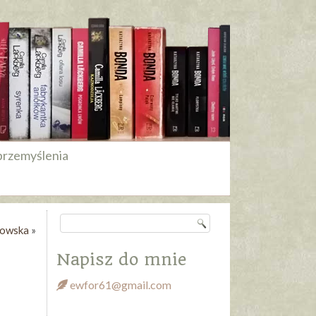
przemyślenia
owska
»
Napisz do mnie
ewfor61@gmail.com