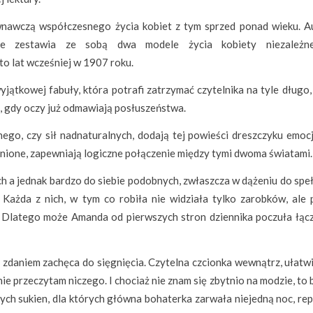
ównawczą współczesnego życia kobiet z tym sprzed ponad wieku. A
ve zestawia ze sobą dwa modele życia kobiety niezależne
to lat wcześniej w 1907 roku.
jątkowej fabuły, która potrafi zatrzymać czytelnika na tyle długo,
t, gdy oczy już odmawiają posłuszeństwa.
go, czy sił nadnaturalnych, dodają tej powieści dreszczyku emocji
nione, zapewniają logiczne połączenie między tymi dwoma światami.
h a jednak bardzo do siebie podobnych, zwłaszcza w dążeniu do speł
Każda z nich, w tym co robiła nie widziała tylko zarobków, ale 
. Dlatego może Amanda od pierwszych stron dziennika poczuła łącz
zdaniem zachęca do sięgnięcia. Czytelna czcionka wewnątrz, ułatwi
nie przeczytam niczego. I chociaż nie znam się zbytnio na modzie, to
rych sukien, dla których główna bohaterka zarwała niejedną noc, re