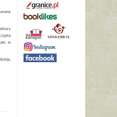
 pewne
ektury
czypta
cam, w
dzieję,