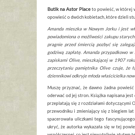
Butik na Astor Place
to powieść, w której 
opowieść o dwóch kobietach, które dzieli stu
Amanda mieszka w Nowym Jorku i jest wła
powiadomiona o możliwości zakupu starych 
pragnie przed śmiercią pozbyć się zalegaj
godziwą zapłatę. Amanda przypadkowo w ku
zapiskami Olive, mieszkającej w 1907 ro
przeczytaniu pamiętnika Olive czuje, że ł
dziennikowi odkryje młoda właścicielka now
Muszę przyznać, że dawno żadna powieść mn
oderwać od jej stron. Książka napisana je
przeplatają się z rozdziałami dotyczącymi 
przewodniku i zmieniający się z biegiem lat
spacerowała uliczkami tego fascynującego 
ukryć, że autorka wykazała się w tej powi
współczesnej, co jest niewątpliwie atutem tej