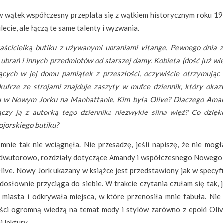
w wątek współczesny przeplata się z wątkiem historycznym roku 19
lecie, ale łączą te same talenty i wyzwania.
ścicielką butiku z używanymi ubraniami vitange. Pewnego dnia z
ubrań i innych przedmiotów od starszej damy. Kobieta (dość już wi
ących w jej domu pamiątek z przeszłości, oczywiście otrzymując 
frze ze strojami znajduje zaszyty w mufce dziennik, który okazu
ku w Nowym Jorku na Manhattanie. Kim była Olive? Dlaczego Ama
ączy ją z autorką tego dziennika niezwykle silna więź? Co dzięk
ojorskiego butiku?
ie tak nie wciągnęła. Nie przesadzę, jeśli napiszę, że nie mogł
st dwutorowo, rozdziały dotyczące Amandy i współczesnego Nowego 
Olive. Nowy Jork ukazany w książce jest przedstawiony jak w specyf
 dosłownie przyciąga do siebie. W trakcie czytania czułam się tak,
miasta i odkrywała miejsca, w które przenosiła mnie fabuła. Nie 
eści ogromną wiedzą na temat mody i stylów zarówno z epoki Olive
 lektury.