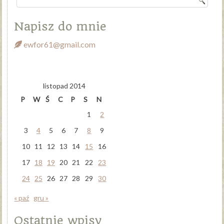
Napisz do mnie
ewfor61@gmail.com
listopad 2014
P
W
Ś
C
P
S
N
1
2
3
4
5
6
7
8
9
10
11
12
13
14
15
16
17
18
19
20
21
22
23
24
25
26
27
28
29
30
« paź
gru »
Ostatnie wpisy