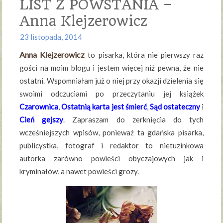
LIST Z POWSTANIA –
Anna Klejzerowicz
23 listopada, 2014
Anna Klejzerowicz
to pisarka, która nie pierwszy raz
gości na moim blogu i jestem więcej niż pewna, że nie
ostatni. Wspomniałam już o niej przy okazji dzielenia się
swoimi odczuciami po przeczytaniu jej książek
Czarownica
,
Ostatnią karta jest śmierć
,
Sąd ostateczny
i
Cień gejszy
. Zapraszam do zerknięcia do tych
wcześniejszych wpisów, ponieważ ta gdańska pisarka,
publicystka, fotograf i redaktor to nietuzinkowa
autorka zarówno powieści obyczajowych jak i
kryminałów, a nawet powieści grozy.