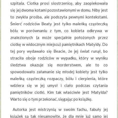
szpitala. Ciotka prosi siostrzenicę, aby zaopiekowała
się jej dwoma kotami pozostawionymi w domu. Niby jest
to zwykła prośba, ale podszyta pewnymi kontekstami.
Śmierć rodziców Beaty jest tylko maleńką cząsteczką
bólu w porównaniu z tym, co kobieta odkrywa w
znalezionych (a może specjalnie położonych przez
ciotkę w widocznym miejscu) pamiętnikach Matyldy. Do
tej pory wydawało się Beacie, że jej świat runął, bo
straciła oboje rodziców w wypadku, który w wyniku
śledztwa okazuje się morderstwem, ale to co
spowodowało załamanie się młodej kobiety jest tylko
maleńką cząsteczką rozpaczy, bólu i cierpienia, które
wdziera się w jej umysł i ciało podczas czytania
pamiętników ciotki. Kim tak właściwie jest Matylda?
Warto się o tym przekonać, sięgając po książkę.
Autorka jest mistrzynią w swoim fachu, fabuły jej
książek są tak niesamowite, że dla mnie już samo jej