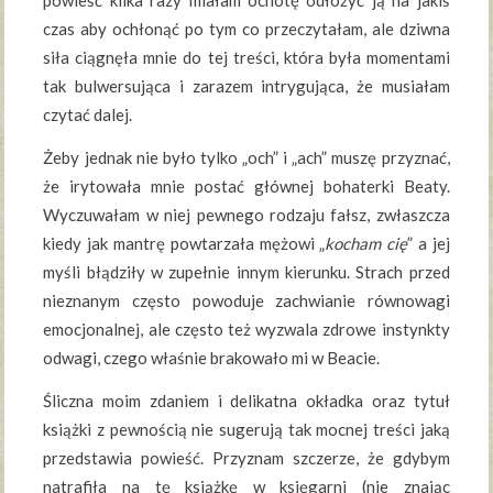
powieść kilka razy miałam ochotę odłożyć ją na jakiś
czas aby ochłonąć po tym co przeczytałam, ale dziwna
siła ciągnęła mnie do tej treści, która była momentami
tak bulwersująca i zarazem intrygująca, że musiałam
czytać dalej.
Żeby jednak nie było tylko „och” i „ach” muszę przyznać,
że irytowała mnie postać głównej bohaterki Beaty.
Wyczuwałam w niej pewnego rodzaju fałsz, zwłaszcza
kiedy jak mantrę powtarzała mężowi „
kocham cię
” a jej
myśli błądziły w zupełnie innym kierunku. Strach przed
nieznanym często powoduje zachwianie równowagi
emocjonalnej, ale często też wyzwala zdrowe instynkty
odwagi, czego właśnie brakowało mi w Beacie.
Śliczna moim zdaniem i delikatna okładka oraz tytuł
książki z pewnością nie sugerują tak mocnej treści jaką
przedstawia powieść. Przyznam szczerze, że gdybym
natrafiła na tę książkę w księgarni (nie znając