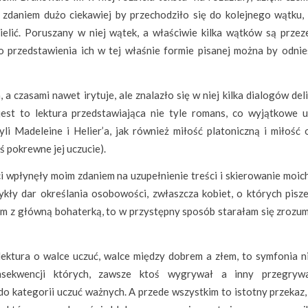
m zdaniem dużo ciekawiej by przechodziło się do kolejnego wątku,
elić. Poruszany w niej wątek, a właściwie kilka wątków są przez
 przedstawienia ich w tej właśnie formie pisanej można by odnie
a czasami nawet irytuje, ale znalazło się w niej kilka dialogów del
jest to lektura przedstawiająca nie tyle romans, co wyjątkowe u
 Madeleine i Helier’a, jak również miłość platoniczną i miłość 
ś pokrewne jej uczucie).
 wpłynęły moim zdaniem na uzupełnienie treści i skierowanie moich
kły dar określania osobowości, zwłaszcza kobiet, o których pisze
m z główną bohaterką, to w przystępny sposób starałam się zrozumi
t lektura o walce uczuć, walce między dobrem a złem, to symfonia n
onsekwencji których, zawsze ktoś wygrywał a inny przegryw
do kategorii uczuć ważnych. A przede wszystkim to istotny przekaz,