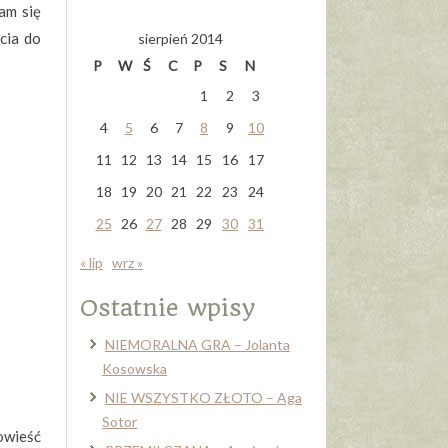
am się
cia do
sierpień 2014
P
W
Ś
C
P
S
N
1
2
3
4
5
6
7
8
9
10
11
12
13
14
15
16
17
18
19
20
21
22
23
24
25
26
27
28
29
30
31
« lip
wrz »
Ostatnie wpisy
NIEMORALNA GRA – Jolanta
Kosowska
NIE WSZYSTKO ZŁOTO – Aga
Sotor
owieść