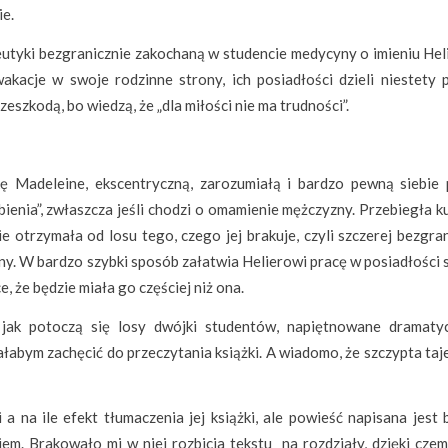
ie.
utyki bezgranicznie zakochaną w studencie medycyny o imieniu Heli
wakacje w swoje rodzinne strony, ich posiadłości dzieli niestety 
rzeszkodą, bo wiedzą, że „dla miłości nie ma trudności”.
ę Madeleine, ekscentryczną, zarozumiałą i bardzo pewną siebie 
obienia”, zwłaszcza jeśli chodzi o omamienie mężczyzny. Przebiegła 
ie otrzymała od losu tego, czego jej brakuje, czyli szczerej bezgra
ony. W bardzo szybki sposób załatwia Helierowi pracę w posiadłości
 że będzie miała go częściej niż ona.
i jak potoczą się losy dwójki studentów, napiętnowane dramaty
ałabym zachęcić do przeczytania książki. A wiadomo, że szczypta ta
i a na ile efekt tłumaczenia jej książki, ale powieść napisana jest
em. Brakowało mi w niej rozbicia tekstu na rozdziały, dzięki czem