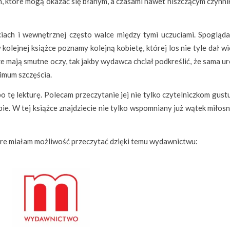
h, które mogą okazać się błahym, a czasami nawet niszczącym czynni
uciach i wewnętrznej często walce między tymi uczuciami. Spogląda
 kolejnej książce poznamy kolejną kobietę, której los nie tyle dał wi
ze mają smutne oczy, tak jakby wydawca chciał podkreślić, że sama u
imum szczęścia.
o tę lekturę. Polecam przeczytanie jej nie tylko czytelniczkom gus
bie. W tej książce znajdziecie nie tylko wspomniany już wątek miłosny
tóre miałam możliwość przeczytać dzięki temu wydawnictwu: