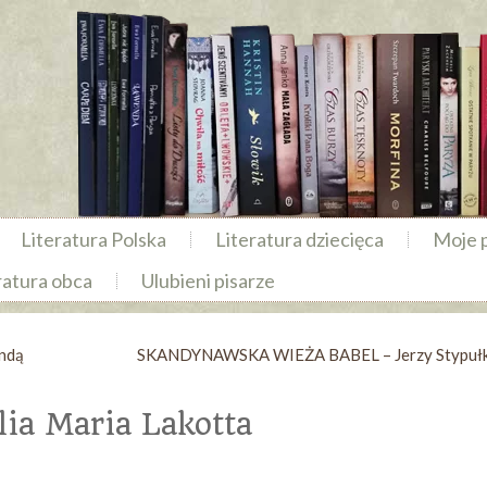
Literatura Polska
Literatura dziecięca
Moje 
ratura obca
Ulubieni pisarze
ondą
SKANDYNAWSKA WIEŻA BABEL – Jerzy Stypuł
ia Maria Lakotta