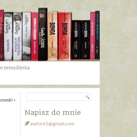
przemyślenia
kowski
»
Napisz do mnie
ewfor61@gmail.com