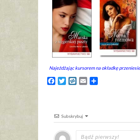
Najeżdżając kursorem na okładkę przeniesiesz
Facebook
Twitter
Wykop
Email
Share
Subskrybuj