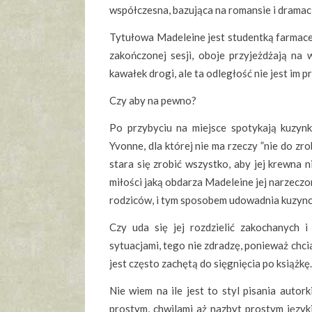
współczesna, bazująca na romansie i dramac
Tytułowa Madeleine jest studentką farmace
zakończonej sesji, oboje przyjeżdżają na 
kawałek drogi, ale ta odległość nie jest im p
Czy aby na pewno?
Po przybyciu na miejsce spotykają kuzynk
Yvonne, dla której nie ma rzeczy ”nie do zr
stara się zrobić wszystko, aby jej krewna n
miłości jaką obdarza Madeleine jej narzecz
rodziców, i tym sposobem udowadnia kuzynce,
Czy uda się jej rozdzielić zakochanych 
sytuacjami, tego nie zdradzę, ponieważ chci
jest często zachętą do sięgnięcia po książkę.
Nie wiem na ile jest to styl pisania autork
prostym, chwilami aż nazbyt prostym języki