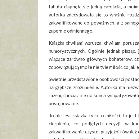
fabuła ciągnęła się jedną całością, a moi
autorka zdecydowała się to właśnie rozdzi
zakwalifikowane do poważnych, a z samego
zupełnie odmiennego.
Książka chwilami wzrusza, chwilami porusza, 
humorystycznych. Ogólnie jednak pisząc, 
wiążące zarówno głównych bohaterów, czyli
zobowiązującą (może nie tyle miłość co jakie
Świetnie przedstawione osobowości postaci
na głębsze zrozumienie. Autorka ma niezwy
razem, chociaż nie do końca sympatyzowała
postępowanie.
To nie jest książka tylko o miłości, to jes
cierpienia, co podjętych decyzji, w k
zakwalifikowanie czystej przyjaźni również 