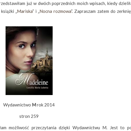
rzedstawiłam już w dwóch poprzednich moich wpisach, kiedy dzielił
książki „
Mariska
” i „
Nocna rozmowa
”. Zapraszam zatem do zerknię
Wydawnictwo
M
rok 2014
stron 259
ałam możliwość przeczytania dzięki Wydawnictwu M. Jest to p