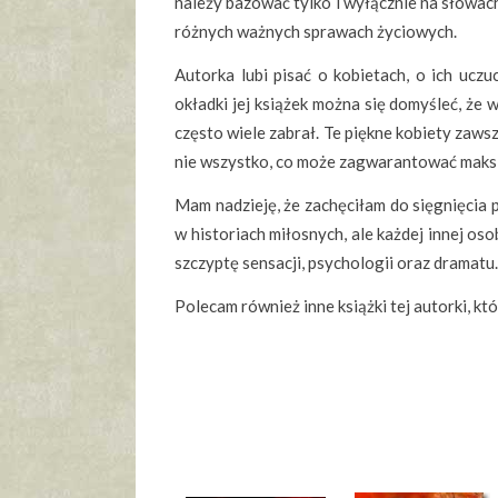
należy bazować tylko i wyłącznie na słowac
różnych ważnych sprawach życiowych.
Autorka lubi pisać o kobietach, o ich ucz
okładki jej książek można się domyśleć, że w
często wiele zabrał. Te piękne kobiety zaws
nie wszystko, co może zagwarantować maks
Mam nadzieję, że zachęciłam do sięgnięcia p
w historiach miłosnych, ale każdej innej oso
szczyptę sensacji, psychologii oraz dramatu.
Polecam również inne książki tej autorki, k