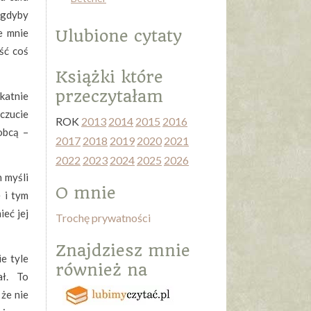
 gdyby
e mnie
Ulubione cytaty
ść coś
Książki które
przeczytałam
ikatnie
czucie
ROK
2013
2014
2015
2016
obcą –
2017
2018
2019
2020
2021
2022
2023
2024
2025
2026
 myśli
O mnie
 i tym
eć jej
Trochę prywatności
Znajdziesz mnie
ie tyle
również na
ał. To
 że nie