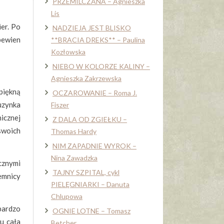
PRZEMILCZANA – Agnieszka
Lis
er. Po
NADZIEJA JEST BLISKO
pewien
**BRACIA DREKS** – Paulina
Kozłowska
NIEBO W KOLORZE KALINY –
Agnieszka Zakrzewska
piękną
OCZAROWANIE – Roma J.
kuzynka
Fiszer
nicznej
Z DALA OD ZGIEŁKU –
 swoich
Thomas Hardy
NIM ZAPADNIE WYROK –
Nina Zawadzka
cznymi
TAJNY SZPITAL, cykl
jemnicy
PIELĘGNIARKI – Danuta
Chlupowa
 bardzo
OGNIE LOTNE – Tomasz
u cała
Betcher