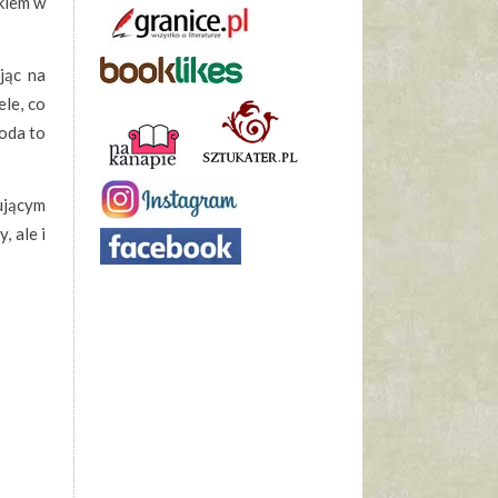
kiem w
jąc na
ele, co
roda to
tującym
, ale i