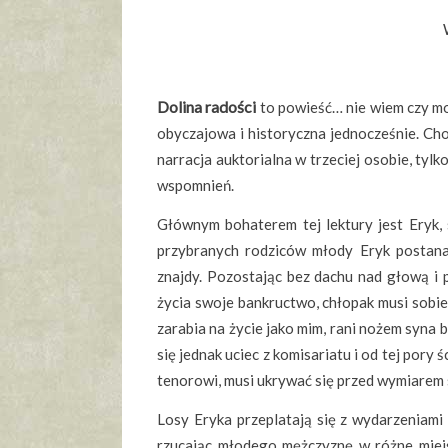
Dolina radości
to powieść… nie wiem czy mo
obyczajowa i historyczna jednocześnie. Cho
narracja auktorialna w trzeciej osobie, tyl
wspomnień.
Głównym bohaterem tej lektury jest Eryk,
przybranych rodziców młody Eryk postan
znajdy. Pozostając bez dachu nad głową i po
życia swoje bankructwo, chłopak musi sobie
zarabia na życie jako mim, rani nożem syna
się jednak uciec z komisariatu i od tej por
tenorowi, musi ukrywać się przed wymiarem 
Losy Eryka przeplatają się z wydarzeniami
rzucając młodego mężczyznę w różne miejs