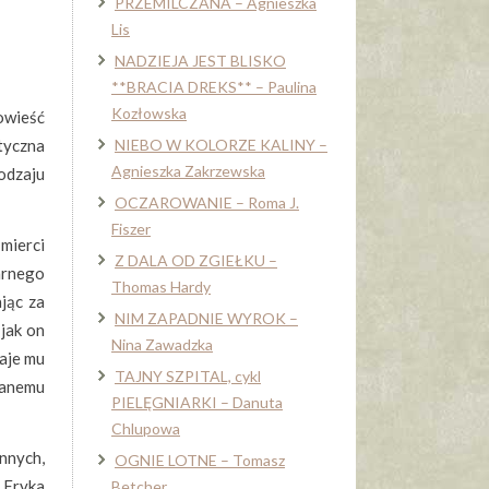
PRZEMILCZANA – Agnieszka
Lis
NADZIEJA JEST BLISKO
**BRACIA DREKS** – Paulina
Kozłowska
owieść
tyczna
NIEBO W KOLORZE KALINY –
Agnieszka Zakrzewska
rodzaju
OCZAROWANIE – Roma J.
Fiszer
mierci
Z DALA OD ZGIEŁKU –
arnego
Thomas Hardy
ając za
NIM ZAPADNIE WYROK –
 jak on
Nina Zawadzka
daje mu
TAJNY SZPITAL, cykl
znanemu
PIELĘGNIARKI – Danuta
Chlupowa
nnych,
OGNIE LOTNE – Tomasz
 Eryka
Betcher