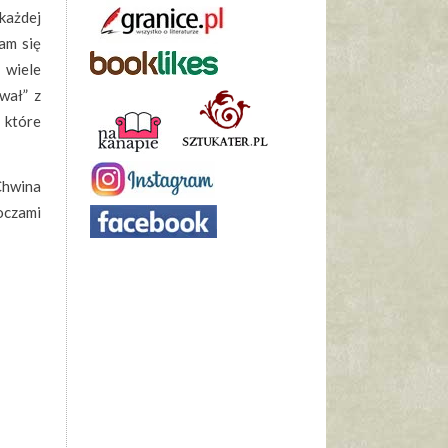
 każdej
am się
 wiele
wał” z
 które
 Chwina
 oczami