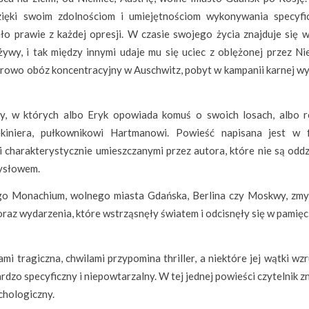
zięki swoim zdolnościom i umiejętnościom wykonywania specyfi
ało prawie z każdej opresji. W czasie swojego życia znajduje się w
 żywy, i tak między innymi udaje mu się uciec z oblężonej przez N
zdrowo obóz koncentracyjny w Auschwitz, pobyt w kampanii karnej wy
ały, w których albo Eryk opowiada komuś o swoich losach, albo r
ekiniera, pułkownikowi Hartmanowi. Powieść napisana jest w 
 charakterystycznie umieszczanymi przez autora, które nie są oddz
zysłowem.
ego Monachium, wolnego miasta Gdańska, Berlina czy Moskwy, zm
 oraz wydarzenia, które wstrząsnęły światem i odcisnęły się w pamięc
mi tragiczna, chwilami przypomina thriller, a niektóre jej wątki wz
rdzo specyficzny i niepowtarzalny. W tej jednej powieści czytelnik z
chologiczny.