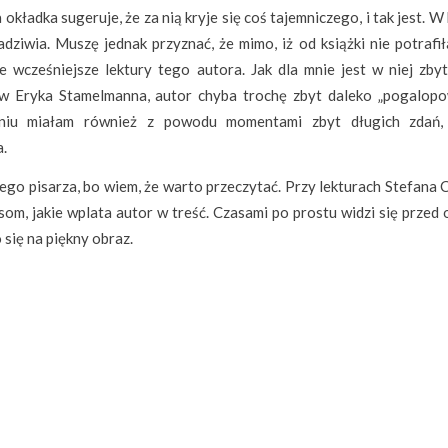
ładka sugeruje, że za nią kryje się coś tajemniczego, i tak jest. W
dziwia. Muszę jednak przyznać, że mimo, iż od książki nie potrafił
e wcześniejsze lektury tego autora. Jak dla mnie jest w niej zbyt
ów Eryka Stamelmanna, autor chyba trochę zbyt daleko „pogalopo
aniu miałam również z powodu momentami zbyt długich zdań,
a.
 tego pisarza, bo wiem, że warto przeczytać. Przy lekturach Stefana
som, jakie wplata autor w treść. Czasami po prostu widzi się przed
 się na piękny obraz.