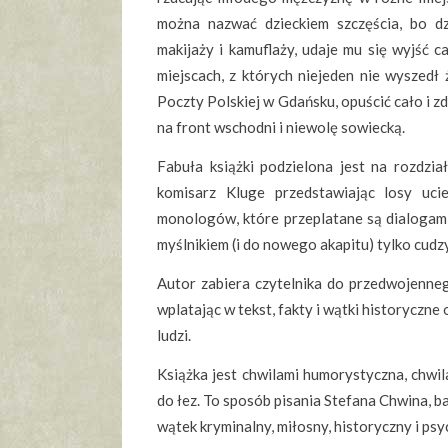
można nazwać dzieckiem szczęścia, bo d
makijaży i kamuflaży, udaje mu się wyjść c
miejscach, z których niejeden nie wyszedł
Poczty Polskiej w Gdańsku, opuścić cało i 
na front wschodni i niewolę sowiecką.
Fabuła książki podzielona jest na rozdzi
komisarz Kluge przedstawiając losy uci
monologów, które przeplatane są dialogami
myślnikiem (i do nowego akapitu) tylko cud
Autor zabiera czytelnika do przedwojenn
wplatając w tekst, fakty i wątki historyczne
ludzi.
Książka jest chwilami humorystyczna, chwila
do łez. To sposób pisania Stefana Chwina, ba
wątek kryminalny, miłosny, historyczny i psy