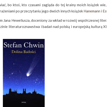
ać, bo ktoś, kto czasami zagląda do tej krainy moich książek wie, 
wrażeniami po przeczytaniu jego dwóch innych książek
Hanemann
i
Es
em Jana Heweliusza, doceniony za wkład w rozwój współczesnej liter
dzinie literaturoznawstwa i badań nad polską i europejską kulturą X