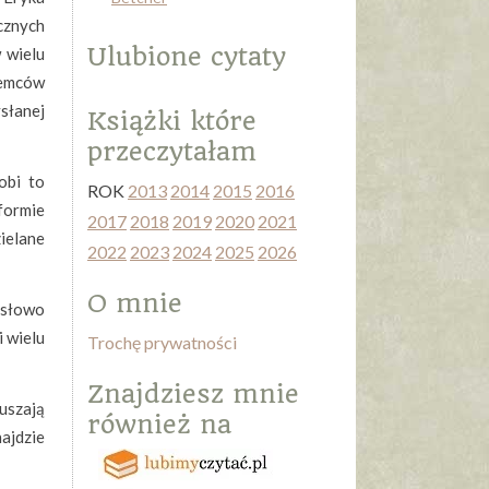
cznych
Ulubione cytaty
 wielu
iemców
słanej
Książki które
przeczytałam
obi to
ROK
2013
2014
2015
2016
formie
2017
2018
2019
2020
2021
ielane
2022
2023
2024
2025
2026
O mnie
ysłowo
i wielu
Trochę prywatności
Znajdziesz mnie
ruszają
również na
najdzie