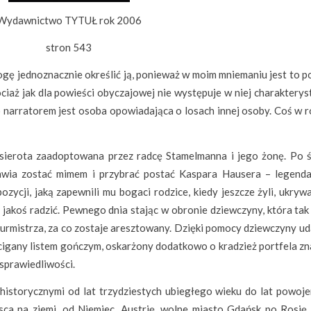
Wydawnictwo TYTUŁ rok 2006
stron 543
gę jednoznacznie określić ją, ponieważ w moim mniemaniu jest to p
ciaż jak dla powieści obyczajowej nie występuje w niej charakterys
ko narratorem jest osoba opowiadająca o losach innej osoby. Coś w 
 sierota zaadoptowana przez radcę Stamelmanna i jego żonę. Po ś
awia zostać mimem i przybrać postać Kaspara Hausera – legend
zycji, jaką zapewnili mu bogaci rodzice, kiedy jeszcze żyli, ukryw
 jakoś radzić. Pewnego dnia stając w obronie dziewczyny, która tak
 burmistrza, za co zostaje aresztowany. Dzięki pomocy dziewczyny u
y ścigany listem gończym, oskarżony dodatkowo o kradzież portfela 
sprawiedliwości.
 historycznymi od lat trzydziestych ubiegłego wieku do lat powoje
ca na ziemi, od Niemiec, Austrię, wolne miasto Gdańsk po Rosję.