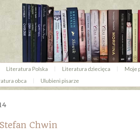
Literatura Polska
Literatura dziecięca
Moje 
ratura obca
Ulubieni pisarze
14
Stefan Chwin