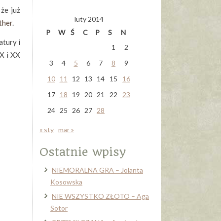
że już
luty 2014
ther
.
P
W
Ś
C
P
S
N
atury i
1
2
IX i XX
3
4
5
6
7
8
9
10
11
12
13
14
15
16
17
18
19
20
21
22
23
24
25
26
27
28
« sty
mar »
Ostatnie wpisy
NIEMORALNA GRA – Jolanta
Kosowska
NIE WSZYSTKO ZŁOTO – Aga
Sotor