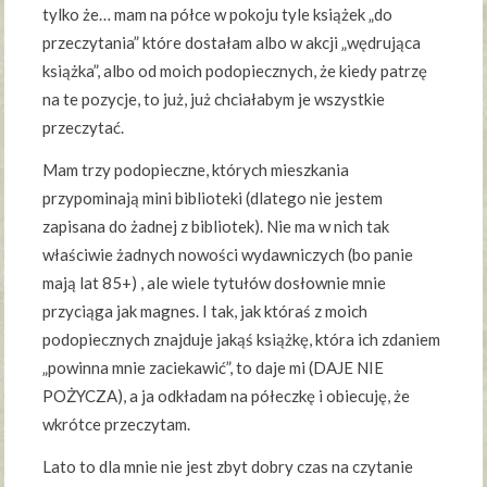
tylko że… mam na półce w pokoju tyle książek „do
przeczytania” które dostałam albo w akcji „wędrująca
książka”, albo od moich podopiecznych, że kiedy patrzę
na te pozycje, to już, już chciałabym je wszystkie
przeczytać.
Mam trzy podopieczne, których mieszkania
przypominają mini biblioteki (dlatego nie jestem
zapisana do żadnej z bibliotek). Nie ma w nich tak
właściwie żadnych nowości wydawniczych (bo panie
mają lat 85+) , ale wiele tytułów dosłownie mnie
przyciąga jak magnes. I tak, jak któraś z moich
podopiecznych znajduje jakąś książkę, która ich zdaniem
„powinna mnie zaciekawić”, to daje mi (DAJE NIE
POŻYCZA), a ja odkładam na półeczkę i obiecuję, że
wkrótce przeczytam.
Lato to dla mnie nie jest zbyt dobry czas na czytanie