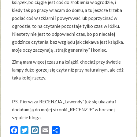
książek, bo ciągle jest coś do zrobienia w ogrodzie, i
kiedy tak po pracy wracam do domu, a tu jeszcze trzeba
podlać coś w szklarni i powyrywać lub poprzycinać w
ogrodzie, to na czytanie pozostaje tylko czas w łóżku.
Niestety nie jest to odpowiedni czas, bo po niecałej
godzince czytania, bez względu jak ciekawa jest książka,
moje oczy zaczynają „strajk generalny” i koniec.
Zimą mam więcej czasu na książki, chociaż przy świetle
lampy dużo gorzej się czyta niż przy naturalnym, ale cóż
taka kolej rzeczy.
P.S. Pierwsza RECENZJA „Lawendy” już się ukazała i
dodałam ją do mojej stronki „RECENZJE” w bocznej
szpalcie bloga.
Facebook
Twitter
Wykop
Email
Share