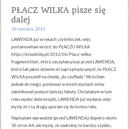
PŁACZ WILKA pisze się
dalej
29 czerwca, 2013
LAWENDA już w rękach czytelniczek, więc
postanowiłam wrócić do PŁACZU WILKA
https://ksiazkiidy.pl/2012/06/Placz-wilka-
fragment.htm l
, który zaczęłam pisać przed LAWENDĄ,
która tak jakoś dziwnie mi zaprzątnęła umysł, że PŁACZ
WILKA poszedł na chwilę „do szuflady”. Wróciłam
jednak do niego, ponieważ w moich myślach znów
zakiełkował pomysł dalszej fabuły. Chciałabym w tym
roku wydać dwie książki, LAWENDA już wydana, więc
myślę że z tą drugą uporam się do końca roku.
Napisałam wprawdzie (przed LAWENDĄ) dopiero około
30 stron A4, ale myślę, że nadrobię to bardzo szybko,