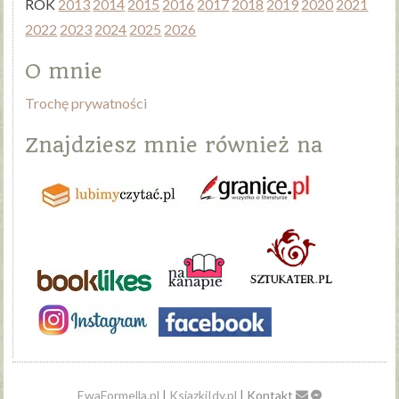
ROK
2013
2014
2015
2016
2017
2018
2019
2020
2021
2022
2023
2024
2025
2026
O mnie
Trochę prywatności
Znajdziesz mnie również na
EwaFormella.pl
|
KsiazkiIdy.pl
| Kontakt