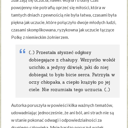
zdarzają się uczucia, nawet wojna i trudny czas
powojenny nie potrafią oprzeć się miłości, która w
tamtych dniach z pewnością nie była łatwa, czasami była
piękna jak uczucie, które połączyło dwoje młodych ludzi,
czasami skomplikowana, ryzykowna jak uczucie łączące
Polkę z niemieckim żołnierzem.
(…) Przestała słyszeć odgłosy
dobiegające z chałupy. Wszystko wokół
ucichło, a jedyny dźwięk, jaki do niej
dobiegał, to było bicie serca. Patrzyła w
oczy chłopaka, a ciepło krążyło po jej
ciele. Nie rozumiała tego uczucia. (…)
Autorka poruszyła w powieści kilka ważnych tematów,
udowadniając jednocześnie, że ani ból, ani strach nie są
w stanie pokonać odwagi i odpowiedzialności za
drugiego człowieka. Mnie bardzo poruszył wątek