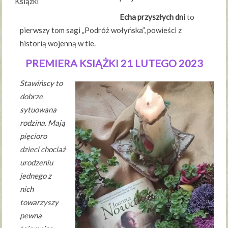
Książki
Echa przyszłych dni
to
pierwszy tom sagi „Podróż wołyńska”, powieści z
historią wojenną w tle.
PREMIERA KSIĄŻKI 21 LUTEGO 2023
Stawińscy to
dobrze
sytuowana
rodzina. Mają
pięcioro
dzieci chociaż
urodzeniu
jednego z
nich
towarzyszy
pewna