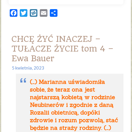
Facebook
Twitter
Wykop
Email
Share
CHCĘ ŻYĆ INACZEJ –
TUŁACZE ŻYCIE tom 4 –
Ewa Bauer
5 kwietnia, 2023
(…) Marianna uświadomiła
sobie, że teraz ona jest
najstarszą kobietą w rodzinie
Neubinerów i zgodnie z daną
Rozalii obietnicą, dopóki
zdrowie i rozum pozwolą, stać
będzie na straży rodziny. (…)