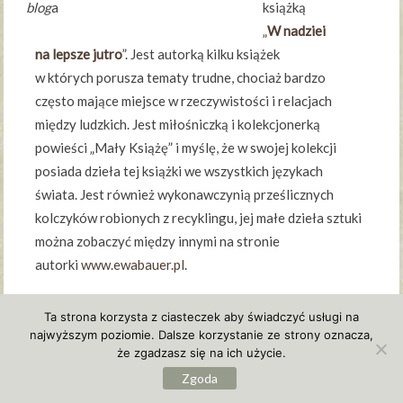
blog
a
książką
„
W nadziei
na lepsze jutro
”. Jest autorką kilku książek
w których porusza tematy trudne, chociaż bardzo
często mające miejsce w rzeczywistości i relacjach
między ludzkich. Jest miłośniczką i kolekcjonerką
powieści „Mały Książę” i myślę, że w swojej kolekcji
posiada dzieła tej książki we wszystkich językach
świata. Jest również wykonawczynią prześlicznych
kolczyków robionych z recyklingu, jej małe dzieła sztuki
można zobaczyć między innymi na stronie
autorki
www.ewabauer.pl
.
Chcę żyć inaczej
to czwarta część sagi
Tułacze życie
,
Ta strona korzysta z ciasteczek aby świadczyć usługi na
powieść historyczno-przygodowo-obyczajowa z nutką
najwyższym poziomie. Dalsze korzystanie ze strony oznacza,
romansu i dramatu, w której poznajemy dalsze losy
że zgadzasz się na ich użycie.
rodziny Neubinerów.
Zgoda