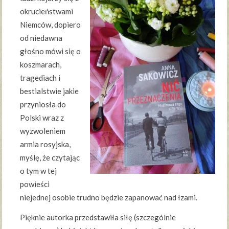
okrucieństwami
Niemców, dopiero
od niedawna
głośno mówi się o
koszmarach,
tragediach i
bestialstwie jakie
przyniosła do
Polski wraz z
wyzwoleniem
armia rosyjska,
myślę, że czytając
o tym w tej
powieści
niejednej osobie trudno będzie zapanować nad łzami.
Pięknie autorka przedstawiła siłę (szczególnie