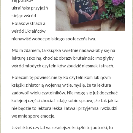
się polsko-
ukraińska przyjaźń
siejąc wśród
Polaków strach a
wśród Ukraińców
nienawiść wobec polskiego społeczeństwa.
Moim zdaniem, ta książka świetnie nadawałaby się na
lekturę szkolną, chociaż obrazy brutalności mogłyby
wśród młodych czytelników zbudzić niesmak i strach.
Polecam tę powieść nie tylko czytelnikom lubiącym
książki z historią wojenną w tle, myślę, że ta lektura
zadowoli wielu czytelników. Nie mogę się już doczekać
kolejnej części chociaż zdaję sobie sprawę, że tak jak ta,
nie będzie to lektura lekka, łatwa i przyjemna i wzbudzi
we mnie spore emocje.
Jeżeli ktoś czytał wcześniejsze książki tej autorki, tu