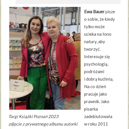
Ewa Bauer
pisze
o sobie, że kiedy
tylko może
ucieka na łono
natury, aby
tworzyć.
Interesuje się
psychologią,
podróżami
i dobrą kuchnią.
Na co dzień
pracuje jako
prawnik. Jako
pisarka
Targi Książki Poznań 2023
zadebiutowała
zdjęcie z prywatnego albumu autorki
w roku 2011