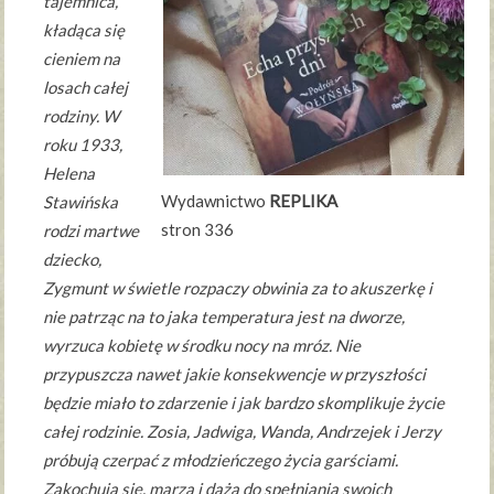
tajemnica,
kładąca się
cieniem na
losach całej
rodziny. W
roku 1933,
Helena
Wydawnictwo
REPLIKA
Stawińska
stron 336
rodzi martwe
dziecko,
Zygmunt w świetle rozpaczy obwinia za to akuszerkę i
nie patrząc na to jaka temperatura jest na dworze,
wyrzuca kobietę w środku nocy na mróz. Nie
przypuszcza nawet jakie konsekwencje w przyszłości
będzie miało to zdarzenie i jak bardzo skomplikuje życie
całej rodzinie. Zosia, Jadwiga, Wanda, Andrzejek i Jerzy
próbują czerpać z młodzieńczego życia garściami.
Zakochują się, marzą i dążą do spełniania swoich