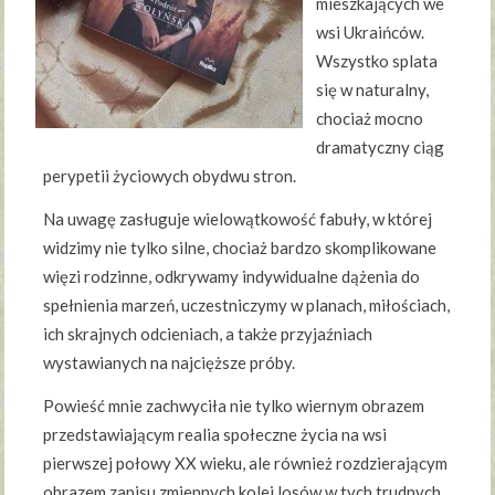
mieszkających we
wsi Ukraińców.
Wszystko splata
się w naturalny,
chociaż mocno
dramatyczny ciąg
perypetii życiowych obydwu stron.
Na uwagę zasługuje wielowątkowość fabuły, w której
widzimy nie tylko silne, chociaż bardzo skomplikowane
więzi rodzinne, odkrywamy indywidualne dążenia do
spełnienia marzeń, uczestniczymy w planach, miłościach,
ich skrajnych odcieniach, a także przyjaźniach
wystawianych na najcięższe próby.
Powieść mnie zachwyciła nie tylko wiernym obrazem
przedstawiającym realia społeczne życia na wsi
pierwszej połowy XX wieku, ale również rozdzierającym
obrazem zapisu zmiennych kolei losów w tych trudnych