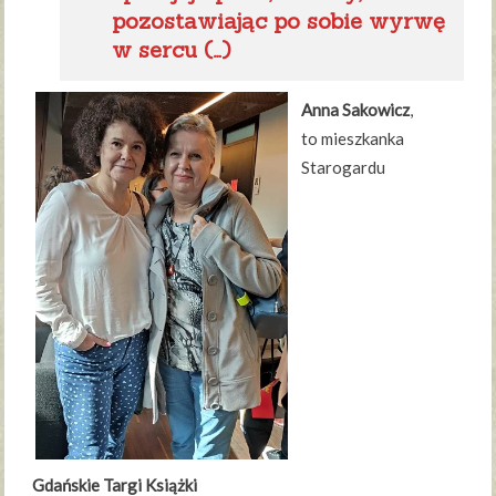
pozostawiając po sobie wyrwę
w sercu (…)
Anna Sakowicz
,
to mieszkanka
Starogardu
Gdańskie Targi Książki