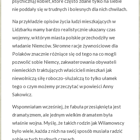
psychiczną) kobiet, które często zdane tylko na siebie
nie poddały się w trudnych i bolesnych dla nich chwilach.
Na przykładzie opisów życia ludzi mieszkających w
Lidzbarku mamy bardzo realistycznie ukazany czas
wojenny, w którym miasta polskie przechodziły we
władanie Niemców. Skromne racje żywnościowe dla
Polaków znacznie różniące się od tego na co mogli
pozwolić sobie Niemcy, zakwaterowania obywateli
niemieckich traktujących właścicieli mieszkań jak
niewolniczą siłę roboczo-służalczą to tylko ułamek
tego o czym możemy przeczytać w powieści Anny
Sakowicz.
Wspomniałam wcześniej, że fabuła przesiąknięta jest
dramatyzmem, ale jednym wielkim dramatem była
właśnie wojna. Myślę, że takich rodzin jak Wilamowscy
było wiele, każda z nich na swój sposób musiała radzić
sobie w tych trudnych czasach.