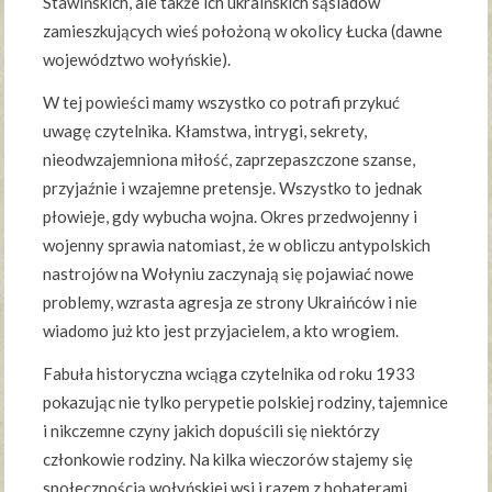
Stawińskich, ale także ich ukraińskich sąsiadów
zamieszkujących wieś położoną w okolicy Łucka (dawne
województwo wołyńskie).
W tej powieści mamy wszystko co potrafi przykuć
uwagę czytelnika. Kłamstwa, intrygi, sekrety,
nieodwzajemniona miłość, zaprzepaszczone szanse,
przyjaźnie i wzajemne pretensje. Wszystko to jednak
płowieje, gdy wybucha wojna. Okres przedwojenny i
wojenny sprawia natomiast, że w obliczu antypolskich
nastrojów na Wołyniu zaczynają się pojawiać nowe
problemy, wzrasta agresja ze strony Ukraińców i nie
wiadomo już kto jest przyjacielem, a kto wrogiem.
Fabuła historyczna wciąga czytelnika od roku 1933
pokazując nie tylko perypetie polskiej rodziny, tajemnice
i nikczemne czyny jakich dopuścili się niektórzy
członkowie rodziny. Na kilka wieczorów stajemy się
społecznością wołyńskiej wsi i razem z bohaterami