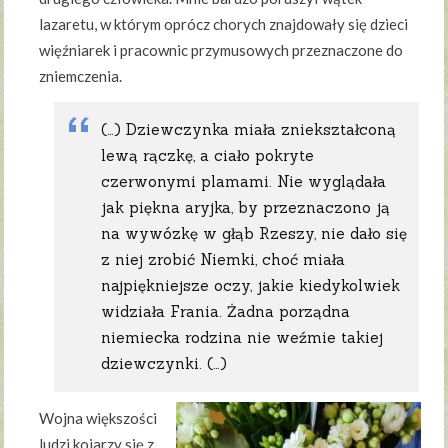
lazaretu, w którym oprócz chorych znajdowały się dzieci
więźniarek i pracownic przymusowych przeznaczone do
zniemczenia.
(…) Dziewczynka miała zniekształconą
lewą rączkę, a ciało pokryte
czerwonymi plamami. Nie wyglądała
jak piękna aryjka, by przeznaczono ją
na wywózkę w głąb Rzeszy, nie dało się
z niej zrobić Niemki, choć miała
najpiękniejsze oczy, jakie kiedykolwiek
widziała Frania. Żadna porządna
niemiecka rodzina nie weźmie takiej
dziewczynki. (…)
Wojna większości
ludzi kojarzy się z