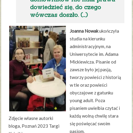
dowiedzieć się, do czego
wówczas doszło. (…)
Joanna Nowak
ukończyła
studia na kierunku
administracyjnym, na
Uniwersytecie im. Adama
Mickiewicza. Pisanie od
zawsze było jej pasją,
tworzy powieści z historią
w tle oraz powieści
obyczajowe z gatunku
young adult. Poza
pisaniem uwielbia czytać i
każdą wolną chwilę stara
Zdjęcie własne autorki
się poświęcać swoim
bloga, Poznań 2023 Targi
pasjom.