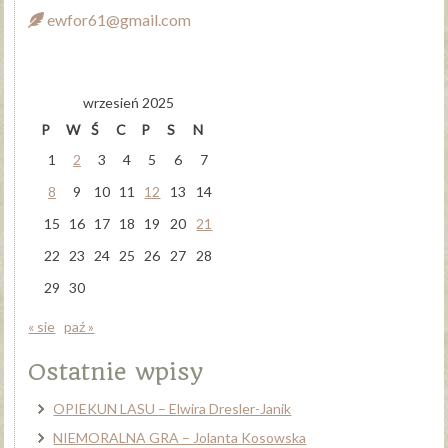
ewfor61@gmail.com
wrzesień 2025
P
W
Ś
C
P
S
N
1
2
3
4
5
6
7
8
9
10
11
12
13
14
15
16
17
18
19
20
21
22
23
24
25
26
27
28
29
30
« sie
paź »
Ostatnie wpisy
OPIEKUN LASU – Elwira Dresler-Janik
NIEMORALNA GRA – Jolanta Kosowska