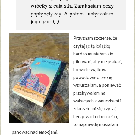
wróciły z całą siłą. Zamknęłam oczy,
popłynęły łzy. A potem… usłyszałam
jego głos. (…)
Przyznam szczerze, że
czytając tę książkę
bardzo musiałam się
pilnować, aby nie płakać,
bo wiele wątków
powodowało, że się
wzruszałam, a ponieważ
przebywałam na
wakacjach z wnuczkami i
zdarzało mi się czytać
będąc w ich obecności,
to naprawdę musiałam
panować nad emocjami.