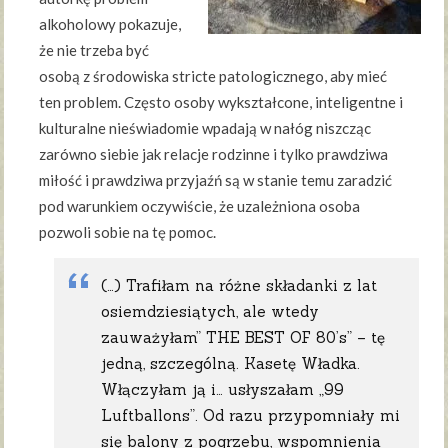
alkoholowy pokazuje,
że nie trzeba być
osobą z środowiska stricte patologicznego, aby mieć
ten problem. Często osoby wykształcone, inteligentne i
kulturalne nieświadomie wpadają w nałóg niszcząc
zarówno siebie jak relacje rodzinne i tylko prawdziwa
miłość i prawdziwa przyjaźń są w stanie temu zaradzić
pod warunkiem oczywiście, że uzależniona osoba
pozwoli sobie na tę pomoc.
(…) Trafiłam na różne składanki z lat
osiemdziesiątych, ale wtedy
zauważyłam” THE BEST OF 80’s” – tę
jedną, szczególną. Kasetę Władka.
Włączyłam ją i… usłyszałam „99
Luftballons”. Od razu przypomniały mi
się balony z pogrzebu, wspomnienia