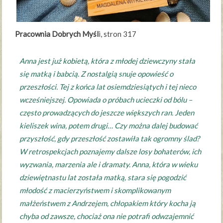
Pracownia Dobrych Myśl
i, stron 317
Anna jest już kobietą, która z młodej dziewczyny stała
się matką i babcią. Z nostalgią snuje opowieść o
przeszłości. Tej z końca lat osiemdziesiątych i tej nieco
wcześniejszej. Opowiada o próbach ucieczki od bólu –
często prowadzących do jeszcze większych ran. Jeden
kieliszek wina, potem drugi… Czy można dalej budować
przyszłość, gdy przeszłość zostawiła tak ogromny ślad?
W retrospekcjach poznajemy dalsze losy bohaterów, ich
wyzwania, marzenia ale i dramaty. Anna, która w wieku
dziewiętnastu lat została matką, stara się pogodzić
młodość z macierzyństwem i skomplikowanym
małżeństwem z Andrzejem, chłopakiem który kocha ją
chyba od zawsze, chociaż ona nie potrafi odwzajemnić