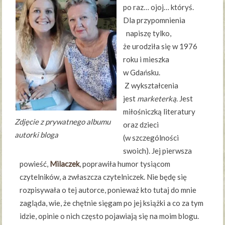
po raz… ojoj… któryś.
Dla przypomnienia
napiszę tylko,
że urodziła się w 1976
roku i mieszka
w Gdańsku.
Z wykształcenia
jest
marketerką
. Jest
miłośniczką literatury
Zdjęcie z prywatnego albumu
oraz dzieci
autorki bloga
(w szczególności
swoich). Jej pierwsza
powieść,
Milaczek
, poprawiła humor tysiącom
czytelników, a zwłaszcza czytelniczek. Nie będę się
rozpisywała o tej autorce, ponieważ kto tutaj do mnie
zagląda, wie, że chętnie sięgam po jej książki a co za tym
idzie, opinie o nich często pojawiają się na moim blogu.