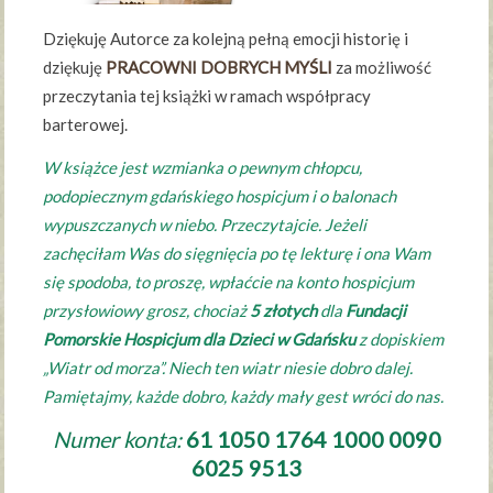
Dziękuję Autorce za kolejną pełną emocji historię i
dziękuję
PRACOWNI DOBRYCH MYŚLI
za możliwość
przeczytania tej książki w ramach współpracy
barterowej.
W książce jest wzmianka o pewnym chłopcu,
podopiecznym gdańskiego hospicjum i o balonach
wypuszczanych w niebo. Przeczytajcie. Jeżeli
zachęciłam Was do sięgnięcia po tę lekturę i ona Wam
się spodoba, to proszę, wpłaćcie na konto hospicjum
przysłowiowy grosz, chociaż
5 złotych
dla
Fundacji
Pomorskie Hospicjum dla Dzieci w Gdańsku
z dopiskiem
„Wiatr od morza”. Niech ten wiatr niesie dobro dalej.
Pamiętajmy, każde dobro, każdy mały gest wróci do nas.
Numer konta:
61 1050 1764 1000 0090
6025 9513