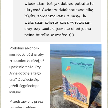
wiedziałam też, jak dobrze potrafię to
ukrywać. Świat widział nauczycielkę.
Mądrą, zorganizowaną, z pasją. Ja
widziałam kobietę, która wieczorami
drży, czy została jeszcze choć jedna
pełna butelka w szafce. (…)
Podobno alkoholik
musi dotknąć dna, aby
zrozumieć, że niżej już
upaść nie może. Czy
Anna dotknęła tego
dna? Dowiecie się,
jeżeli sięgniecie po
książkę.
Przedstawiony przez
autorkę problem