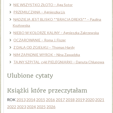
NIE WSZYSTKO ZŁOTO – Aga Sotor
PRZEMILCZANA – Agnieszka Lis
NADZIEJA JEST BLISKO **BRACIA DREKS** – Paulina
Kozłowska
NIEBO W KOLORZE KALINY – Agnieszka Zakrzewska
OCZAROWANIE – Roma J. Fiszer
Z DALA OD ZGIEŁKU – Thomas Hardy
NIM ZAPADNIE WYROK – Nina Zawadzka
TAJNY SZPITAL, cykl PIELĘGNIARKI – Danuta Chlupowa
Ulubione cytaty
Książki które przeczytałam
ROK
2013
2014
2015
2016
2017
2018
2019
2020
2021
2022
2023
2024
2025
2026