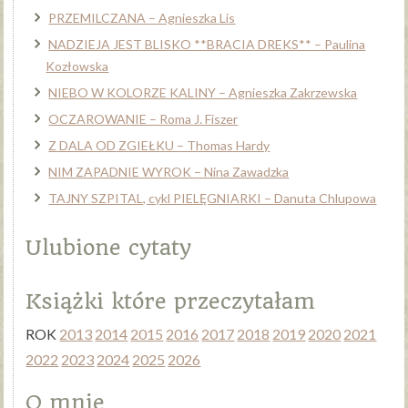
PRZEMILCZANA – Agnieszka Lis
NADZIEJA JEST BLISKO **BRACIA DREKS** – Paulina
Kozłowska
NIEBO W KOLORZE KALINY – Agnieszka Zakrzewska
OCZAROWANIE – Roma J. Fiszer
Z DALA OD ZGIEŁKU – Thomas Hardy
NIM ZAPADNIE WYROK – Nina Zawadzka
TAJNY SZPITAL, cykl PIELĘGNIARKI – Danuta Chlupowa
Ulubione cytaty
Książki które przeczytałam
ROK
2013
2014
2015
2016
2017
2018
2019
2020
2021
2022
2023
2024
2025
2026
O mnie