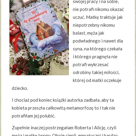
swojej pracy i na sobie,
nie potrafi nikomu okazać
uczuć. Matkę traktuje jak
niepotrzebny nikomu
balast, męża jak
podwładnego i nawet dla
syna, na którego czekała
i którego pragnęła nie
potrafi wykrzesać
odrobiny takiej miłości,
której od matki oczekuje
dziecko.
I chociaż pod koniec książki autorka zadbała, aby ta
kobieta przeszła całkowitą metamorfozę to i tak nie
potrafiłam jej polubić.
Zupełnie inaczej postrzegałam Roberta i Alicję, czyli
męża i matkę Iwony. Oboje ciepli, empatyczni i bardzo