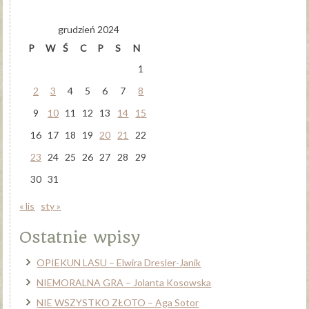
grudzień 2024
P
W
Ś
C
P
S
N
1
2
3
4
5
6
7
8
9
10
11
12
13
14
15
16
17
18
19
20
21
22
23
24
25
26
27
28
29
30
31
« lis
sty »
Ostatnie wpisy
OPIEKUN LASU – Elwira Dresler-Janik
NIEMORALNA GRA – Jolanta Kosowska
NIE WSZYSTKO ZŁOTO – Aga Sotor