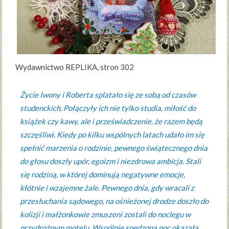
Wydawnictwo REPLIKA, stron 302
Życie Iwony i Roberta splatało się ze sobą od czasów
studenckich. Połączyły ich nie tylko studia, miłość do
książek czy kawy, ale i przeświadczenie, że razem będą
szczęśliwi. Kiedy po kilku wspólnych latach udało im się
spełnić marzenia o rodzinie, pewnego świątecznego dnia
do głosu doszły upór, egoizm i niezdrowa ambicja. Stali
się rodziną, w której dominują negatywne emocje,
kłótnie i wzajemne żale. Pewnego dnia, gdy wracali z
przesłuchania sądowego, na ośnieżonej drodze doszło do
kolizji i małżonkowie zmuszeni zostali do noclegu w
przydrożnym motelu. Wspólnie spędzona noc okazała