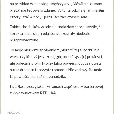
na przykład w monologu mężczyzny: „Mówiłem, że mam
brata”, następowało zdanie: „Artur urodził się jak miał
a
m
cztery lata”. Albo: „…jeździł
a
m tam czasem sam”.
Takich chochlików w tekście znalazłam sporo i myślę, że
korekta autorska i redaktorska zostały niedbale
przeprowadzone.
To moje pierwsze spotkanie z „piórem” tej autorki i nie
wiem, czy kiedyś jeszcze sięgnę po którąś z jej powieści,
ale polecam ją tym, którzy lubią powieści obyczajowe z
nutką dramatu i szczyptą romansu. Nie zachwyciła mnie
ta powieść, ale i też nie zanudziła.
Książkę przeczytałam w ramach współpracy barterowej
z Wydawnictwem
REPLIKA
.