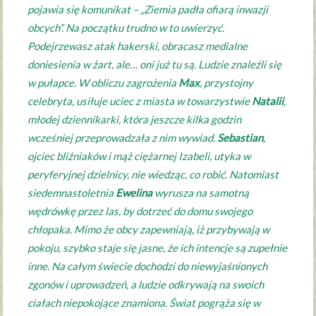
pojawia się komunikat – „Ziemia padła ofiarą inwazji
obcych”. Na początku trudno w to uwierzyć.
Podejrzewasz atak hakerski, obracasz medialne
doniesienia w żart, ale… oni już tu są. Ludzie znaleźli się
w pułapce. W obliczu zagrożenia
Max
, przystojny
celebryta, usiłuje uciec z miasta w towarzystwie
Natalii
,
młodej dziennikarki, która jeszcze kilka godzin
wcześniej przeprowadzała z nim wywiad.
Sebastian
,
ojciec bliźniaków i mąż ciężarnej Izabeli, utyka w
peryferyjnej dzielnicy, nie wiedząc, co robić. Natomiast
siedemnastoletnia
Ewelina
wyrusza na samotną
wędrówkę przez las, by dotrzeć do domu swojego
chłopaka. Mimo że obcy zapewniają, iż przybywają w
pokoju, szybko staje się jasne, że ich intencje są zupełnie
inne. Na całym świecie dochodzi do niewyjaśnionych
zgonów i uprowadzeń, a ludzie odkrywają na swoich
ciałach niepokojące znamiona. Świat pogrąża się w