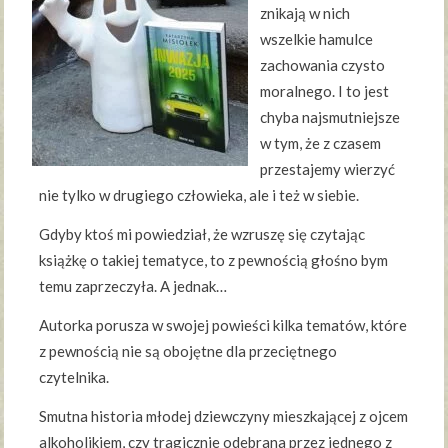
znikają w nich
wszelkie hamulce
zachowania czysto
moralnego. I to jest
chyba najsmutniejsze
w tym, że z czasem
przestajemy wierzyć
nie tylko w drugiego człowieka, ale i też w siebie.
Gdyby ktoś mi powiedział, że wzruszę się czytając
książkę o takiej tematyce, to z pewnością głośno bym
temu zaprzeczyła. A jednak…
Autorka porusza w swojej powieści kilka tematów, które
z pewnością nie są obojętne dla przeciętnego
czytelnika.
Smutna historia młodej dziewczyny mieszkającej z ojcem
alkoholikiem, czy tragicznie odebrana przez jednego z