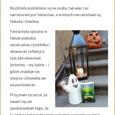
Rozdziały podzielone są na osoby, tak więc raz
narratorem jest Sebastian, a w innych narratorkami są
Natalia i Ewelina.
Fantastyka opisana w
fabule pobudza
wyobraźnię czytelnika i
skłania do refleksji o
tym, kim właściwie
jesteśmy – my ludzie – i
gdzie znajduje się
miejsce człowieka we
wszechświecie.
Przyznam szczerze, że
nawet się nie
spodziewałam tego, że
ta lektura tak bardzo mnie wciągnie i wywoła we mnie