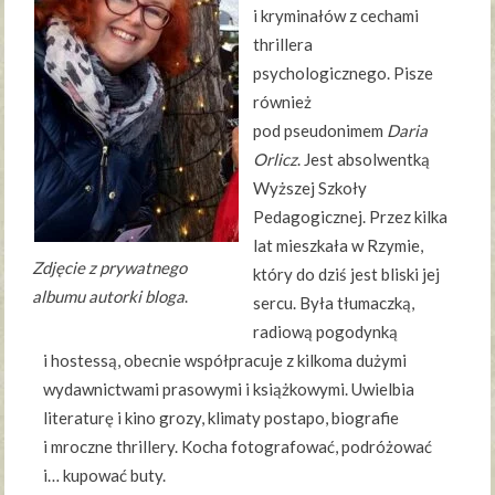
i kryminałów z cechami
thrillera
psychologicznego. Pisze
również
pod pseudonimem
Daria
Orlicz
. Jest absolwentką
Wyższej Szkoły
Pedagogicznej. Przez kilka
lat mieszkała w Rzymie,
Zdjęcie z prywatnego
który do dziś jest bliski jej
albumu autorki bloga
.
sercu. Była tłumaczką,
radiową pogodynką
i hostessą, obecnie współpracuje z kilkoma dużymi
wydawnictwami prasowymi i książkowymi. Uwielbia
literaturę i kino grozy, klimaty postapo, biografie
i mroczne thrillery. Kocha fotografować, podróżować
i… kupować buty.