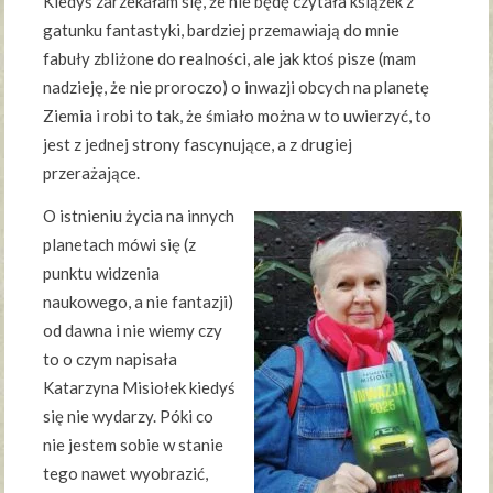
Kiedyś zarzekałam się, że nie będę czytała książek z
gatunku fantastyki, bardziej przemawiają do mnie
fabuły zbliżone do realności, ale jak ktoś pisze (mam
nadzieję, że nie proroczo) o inwazji obcych na planetę
Ziemia i robi to tak, że śmiało można w to uwierzyć, to
jest z jednej strony fascynujące, a z drugiej
przerażające.
O istnieniu życia na innych
planetach mówi się (z
punktu widzenia
naukowego, a nie fantazji)
od dawna i nie wiemy czy
to o czym napisała
Katarzyna Misiołek kiedyś
się nie wydarzy. Póki co
nie jestem sobie w stanie
tego nawet wyobrazić,