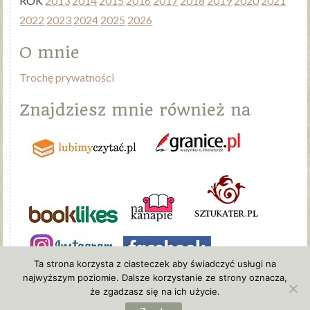
ROK
2013
2014
2015
2016
2017
2018
2019
2020
2021
2022
2023
2024
2025
2026
O mnie
Trochę prywatności
Znajdziesz mnie również na
Ta strona korzysta z ciasteczek aby świadczyć usługi na
najwyższym poziomie. Dalsze korzystanie ze strony oznacza,
że zgadzasz się na ich użycie.
EwaFormella.pl
|
KsiazkiIdy.pl
| Kontakt